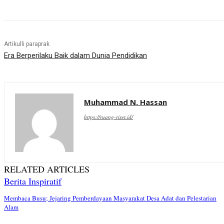
.
.
.
Artikulli paraprak
Era Berperilaku Baik dalam Dunia Pendidikan
Muhammad N. Hassan
https://ruang-riset.id/
RELATED ARTICLES
Berita Inspiratif
Membaca Busu; Jejaring Pemberdayaan Masyarakat Desa Adat dan Pelestarian
Alam