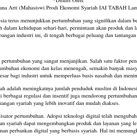
*Ditulis Oleh:
iana Arti (Mahasiswi Prodi Ekonomi Syariah IAI TABAH La
nesia terus menunjukkan pertumbuhan yang signifikan dalam b
iah dalam kehidupan sehari-hari, permintaan akan produk dan
gan industri ini, di tengah berbagai peluang dan tantangan
nsi pertumbuhan yang sangat menjanjikan. Salah satu faktor 
pertumbuhan ekonomi dan kelas menengah, semakin banyak mas
besar bagi industri untuk memperluas basis nasabah dan meni
ariah adalah meningkatnya jumlah penduduk muslim di Indones
ui berbagai regulasi dan insentif juga mendorong pertumbuhan
ngan syariah yang lebih inovatif dan mudah diakses.
talisator pertumbuhan. Adopsi teknologi digital telah menguba
gan syariah dapat mengembangkan produk dan layanan yang le
anan perbankan digital yang berbasis syariah. Hal ini memu