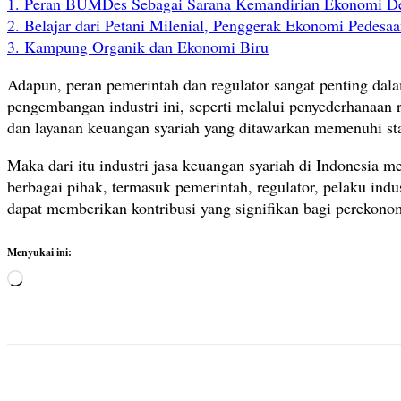
1. Peran BUMDes Sebagai Sarana Kemandirian Ekonomi D
2. Belajar dari Petani Milenial, Penggerak Ekonomi Pedesa
3. Kampung Organik dan Ekonomi Biru
Adapun, peran pemerintah dan regulator sangat penting dal
pengembangan industri ini, seperti melalui penyederhanaan 
dan layanan keuangan syariah yang ditawarkan memenuhi sta
Maka dari itu industri jasa keuangan syariah di Indonesia 
berbagai pihak, termasuk pemerintah, regulator, pelaku indu
dapat memberikan kontribusi yang signifikan bagi perekono
Menyukai ini:
M
e
m
u
a
t
Bagikan