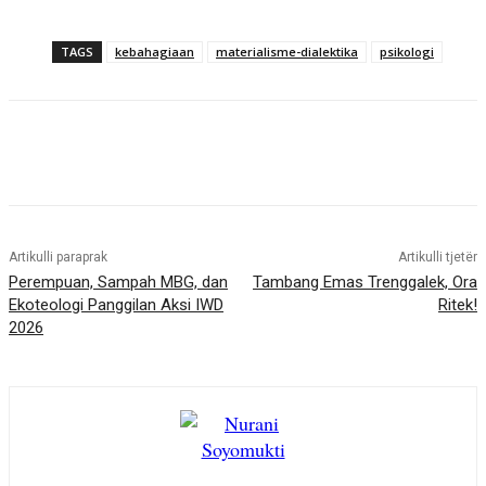
e
m
TAGS
kebahagiaan
materialisme-dialektika
psikologi
u
a
t
.
.
.
Artikulli paraprak
Artikulli tjetër
Perempuan, Sampah MBG, dan
Tambang Emas Trenggalek, Ora
Ekoteologi Panggilan Aksi IWD
Ritek!
2026