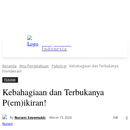
Kampus Desa
Indonesia
Beranda
Ilmu Pengetahuan
Psikologi
Kebahagiaan dan Terbukanya
P(em)ikiran!
Psikologi
Kebahagiaan dan Terbukanya
P(em)ikiran!
By
Nurani Soyomukti
Maret 15, 2026
368
0