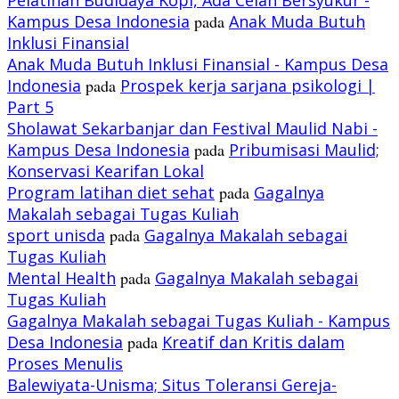
Kampus Desa Indonesia
pada
Anak Muda Butuh
Inklusi Finansial
Anak Muda Butuh Inklusi Finansial - Kampus Desa
Indonesia
pada
Prospek kerja sarjana psikologi |
Part 5
Sholawat Sekarbanjar dan Festival Maulid Nabi -
Kampus Desa Indonesia
pada
Pribumisasi Maulid;
Konservasi Kearifan Lokal
Program latihan diet sehat
pada
Gagalnya
Makalah sebagai Tugas Kuliah
sport unisda
pada
Gagalnya Makalah sebagai
Tugas Kuliah
Mental Health
pada
Gagalnya Makalah sebagai
Tugas Kuliah
Gagalnya Makalah sebagai Tugas Kuliah - Kampus
Desa Indonesia
pada
Kreatif dan Kritis dalam
Proses Menulis
Balewiyata-Unisma; Situs Toleransi Gereja-