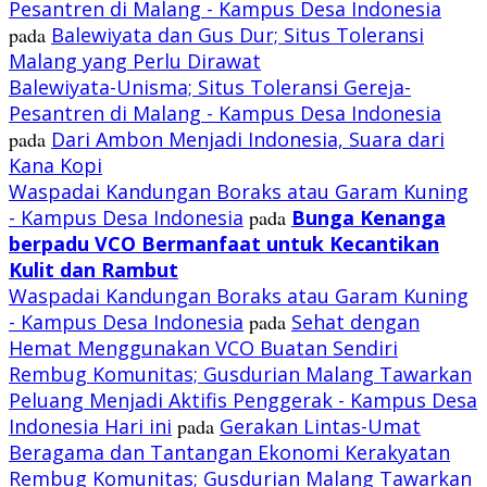
Pesantren di Malang - Kampus Desa Indonesia
pada
Balewiyata dan Gus Dur; Situs Toleransi
Malang yang Perlu Dirawat
Balewiyata-Unisma; Situs Toleransi Gereja-
Pesantren di Malang - Kampus Desa Indonesia
pada
Dari Ambon Menjadi Indonesia, Suara dari
Kana Kopi
Waspadai Kandungan Boraks atau Garam Kuning
- Kampus Desa Indonesia
pada
Bunga Kenanga
berpadu VCO
Bermanfaat untuk Kecantikan
Kulit dan Rambut
Waspadai Kandungan Boraks atau Garam Kuning
- Kampus Desa Indonesia
pada
Sehat dengan
Hemat Menggunakan VCO Buatan Sendiri
Rembug Komunitas; Gusdurian Malang Tawarkan
Peluang Menjadi Aktifis Penggerak - Kampus Desa
Indonesia Hari ini
pada
Gerakan Lintas-Umat
Beragama dan Tantangan Ekonomi Kerakyatan
Rembug Komunitas; Gusdurian Malang Tawarkan