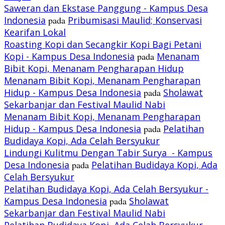
Saweran dan Ekstase Panggung - Kampus Desa
Indonesia
pada
Pribumisasi Maulid; Konservasi
Kearifan Lokal
Roasting Kopi dan Secangkir Kopi Bagi Petani
Kopi - Kampus Desa Indonesia
pada
Menanam
Bibit Kopi, Menanam Pengharapan Hidup
Menanam Bibit Kopi, Menanam Pengharapan
Hidup - Kampus Desa Indonesia
pada
Sholawat
Sekarbanjar dan Festival Maulid Nabi
Menanam Bibit Kopi, Menanam Pengharapan
Hidup - Kampus Desa Indonesia
pada
Pelatihan
Budidaya Kopi, Ada Celah Bersyukur
Lindungi Kulitmu Dengan Tabir Surya - Kampus
Desa Indonesia
pada
Pelatihan Budidaya Kopi, Ada
Celah Bersyukur
Pelatihan Budidaya Kopi, Ada Celah Bersyukur -
Kampus Desa Indonesia
pada
Sholawat
Sekarbanjar dan Festival Maulid Nabi
Pelatihan Budidaya Kopi, Ada Celah Bersyukur -