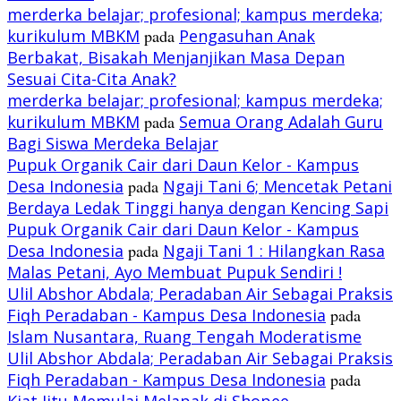
merderka belajar; profesional; kampus merdeka;
kurikulum MBKM
pada
Pengasuhan Anak
Berbakat, Bisakah Menjanjikan Masa Depan
Sesuai Cita-Cita Anak?
merderka belajar; profesional; kampus merdeka;
kurikulum MBKM
pada
Semua Orang Adalah Guru
Bagi Siswa Merdeka Belajar
Pupuk Organik Cair dari Daun Kelor - Kampus
Desa Indonesia
pada
Ngaji Tani 6; Mencetak Petani
Berdaya Ledak Tinggi hanya dengan Kencing Sapi
Pupuk Organik Cair dari Daun Kelor - Kampus
Desa Indonesia
pada
Ngaji Tani 1 : Hilangkan Rasa
Malas Petani, Ayo Membuat Pupuk Sendiri !
Ulil Abshor Abdala; Peradaban Air Sebagai Praksis
Fiqh Peradaban - Kampus Desa Indonesia
pada
Islam Nusantara, Ruang Tengah Moderatisme
Ulil Abshor Abdala; Peradaban Air Sebagai Praksis
Fiqh Peradaban - Kampus Desa Indonesia
pada
Kiat Jitu Memulai Melapak di Shopee