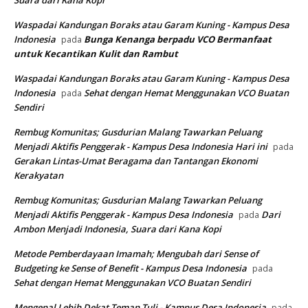
Suara dari Kana Kopi
Waspadai Kandungan Boraks atau Garam Kuning - Kampus Desa
Indonesia
Bunga Kenanga berpadu VCO
Bermanfaat
pada
untuk Kecantikan Kulit dan Rambut
Waspadai Kandungan Boraks atau Garam Kuning - Kampus Desa
Indonesia
Sehat dengan Hemat Menggunakan VCO Buatan
pada
Sendiri
Rembug Komunitas; Gusdurian Malang Tawarkan Peluang
Menjadi Aktifis Penggerak - Kampus Desa Indonesia Hari ini
pada
Gerakan Lintas-Umat Beragama dan Tantangan Ekonomi
Kerakyatan
Rembug Komunitas; Gusdurian Malang Tawarkan Peluang
Menjadi Aktifis Penggerak - Kampus Desa Indonesia
Dari
pada
Ambon Menjadi Indonesia, Suara dari Kana Kopi
Metode Pemberdayaan Imamah; Mengubah dari Sense of
Budgeting ke Sense of Benefit - Kampus Desa Indonesia
pada
Sehat dengan Hemat Menggunakan VCO Buatan Sendiri
Mengenal Lebih Dekat Teman Tuli - Kampus Desa Indonesia
pada