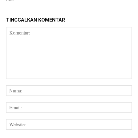
TINGGALKAN KOMENTAR
Komentar:
Na
Em
We