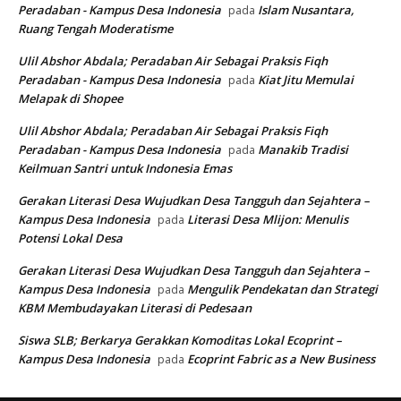
Peradaban - Kampus Desa Indonesia
Islam Nusantara,
pada
Ruang Tengah Moderatisme
Ulil Abshor Abdala; Peradaban Air Sebagai Praksis Fiqh
Peradaban - Kampus Desa Indonesia
Kiat Jitu Memulai
pada
Melapak di Shopee
Ulil Abshor Abdala; Peradaban Air Sebagai Praksis Fiqh
Peradaban - Kampus Desa Indonesia
Manakib Tradisi
pada
Keilmuan Santri untuk Indonesia Emas
Gerakan Literasi Desa Wujudkan Desa Tangguh dan Sejahtera –
Kampus Desa Indonesia
Literasi Desa Mlijon: Menulis
pada
Potensi Lokal Desa
Gerakan Literasi Desa Wujudkan Desa Tangguh dan Sejahtera –
Kampus Desa Indonesia
Mengulik Pendekatan dan Strategi
pada
KBM Membudayakan Literasi di Pedesaan
Siswa SLB; Berkarya Gerakkan Komoditas Lokal Ecoprint –
Kampus Desa Indonesia
Ecoprint Fabric as a New Business
pada