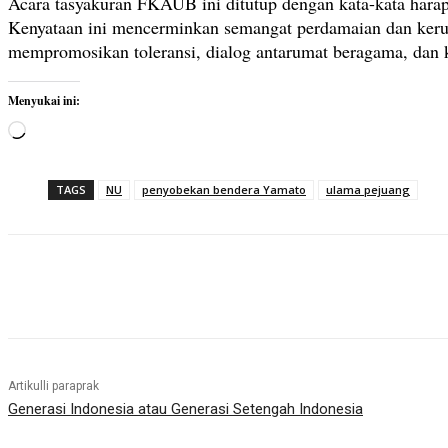
Acara tasyakuran FKAUB ini ditutup dengan kata-kata hara
Kenyataan ini mencerminkan semangat perdamaian dan ker
mempromosikan toleransi, dialog antarumat beragama, dan k
Menyukai ini:
M
e
m
TAGS
NU
penyobekan bendera Yamato
ulama pejuang
u
a
t
.
Bagikan
.
.
Artikulli paraprak
Generasi Indonesia atau Generasi Setengah Indonesia