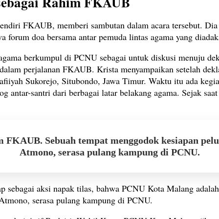
 sebagai Rahim FKAUB
al pendiri FKAUB, memberi sambutan dalam acara tersebut. D
tiwa forum doa bersama antar pemuda lintas agama yang diada
ntas agama berkumpul di PCNU sebagai untuk diskusi menuju d
 dalam perjalanan FKAUB. Krista menyampaikan setelah dekl
yafiiyah Sukorejo, Situbondo, Jawa Timur. Waktu itu ada ke
antar-santri dari berbagai latar belakang agama. Sejak saat 
m FKAUB. Sebuah tempat menggodok kesiapan pel
Atmono, serasa pulang kampung di PCNU.
ap sebagai aksi napak tilas, bahwa PCNU Kota Malang adal
 Atmono, serasa pulang kampung di PCNU.