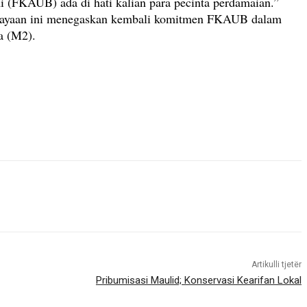
 (FKAUB) ada di hati kalian para pecinta perdamaian.”
erayaan ini menegaskan kembali komitmen FKAUB dalam
a (M2).
Artikulli tjetër
Pribumisasi Maulid; Konservasi Kearifan Lokal