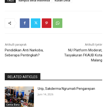
TAGS
kampus desa indonesia
Kuliah Desa
Artikulli paraprak
Artikulli tjetër
Pendidikan Anti Narkoba,
NU Platform Moderat,
Seberapa Pentingkah?
Tasyakuran FKAUB Kota
Malang
RELATED ARTICLES
Urip, Sakderma Ngrumati Pengarepan
Juni 14, 2026
Cerita Baru