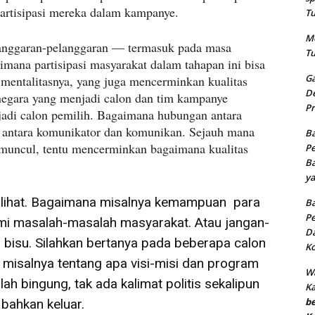
 partisipasi mereka dalam kampanye.
Tu
Me
langgaran-pelanggaran — termasuk pada masa
Tu
aimana partisipasi masyarakat dalam tahapan ini bisa
Ga
 mentalitasnya, yang juga mencerminkan kualitas
De
negara yang menjadi calon dan tim kampanye
Pr
adi calon pemilih. Bagaimana hubungan antara
, antara komunikator dan komunikan. Sejauh mana
Ba
 muncul, tentu mencerminkan bagaimana kualitas
Pe
Ba
ya
dilihat. Bagaimana misalnya kemampuan para
Ba
Pe
i masalah-masalah masyarakat. Atau jangan-
Da
 bisu. Silahkan bertanya pada beberapa calon
Ko
, misalnya tentang apa visi-misi dan program
Wa
 bingung, tak ada kalimat politis sekalipun
K
b
bahkan keluar.