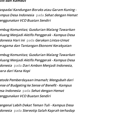
ulit dan Rambut
spadai Kandungan Boraks atau Garam Kuning -
ampus Desa Indonesia
Sehat dengan Hemat
pada
enggunakan VCO Buatan Sendiri
embug Komunitas; Gusdurian Malang Tawarkan
luang Menjadi Aktifis Penggerak - Kampus Desa
donesia Hari ini
Gerakan Lintas-Umat
pada
eragama dan Tantangan Ekonomi Kerakyatan
embug Komunitas; Gusdurian Malang Tawarkan
luang Menjadi Aktifis Penggerak - Kampus Desa
donesia
Dari Ambon Menjadi Indonesia,
pada
ara dari Kana Kopi
etode Pemberdayaan Imamah; Mengubah dari
nse of Budgeting ke Sense of Benefit - Kampus
sa Indonesia
Sehat dengan Hemat
pada
enggunakan VCO Buatan Sendiri
ngenal Lebih Dekat Teman Tuli - Kampus Desa
donesia
Stereotip Salah Kaprah terhadap
pada