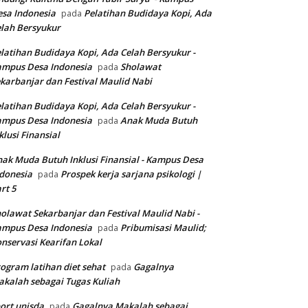
sa Indonesia
Pelatihan Budidaya Kopi, Ada
pada
lah Bersyukur
latihan Budidaya Kopi, Ada Celah Bersyukur -
ampus Desa Indonesia
Sholawat
pada
karbanjar dan Festival Maulid Nabi
latihan Budidaya Kopi, Ada Celah Bersyukur -
ampus Desa Indonesia
Anak Muda Butuh
pada
klusi Finansial
ak Muda Butuh Inklusi Finansial - Kampus Desa
donesia
Prospek kerja sarjana psikologi |
pada
rt 5
olawat Sekarbanjar dan Festival Maulid Nabi -
ampus Desa Indonesia
Pribumisasi Maulid;
pada
nservasi Kearifan Lokal
ogram latihan diet sehat
Gagalnya
pada
kalah sebagai Tugas Kuliah
ort unisda
Gagalnya Makalah sebagai
pada