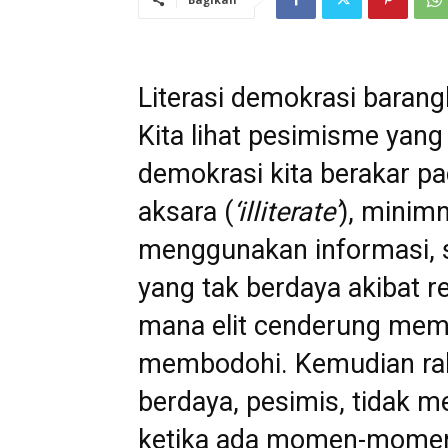
Literasi demokrasi barangk
Kita lihat pesimisme yan
demokrasi kita berakar pa
aksara (
‘illiterate’
), mini
menggunakan informasi, s
yang tak berdaya akibat re
mana elit cenderung memp
membodohi. Kemudian raky
berdaya, pesimis, tidak me
ketika ada momen-mome