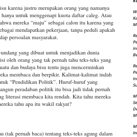
K
isu karena justru merupakan orang yang namanya
Wa
i hanya untuk menggenapi kuota daftar caleg. Atau
K
ahwa mereka “maju” sebagai calon itu karena yang
M
ebagai mendapatkan pekerjaan, tanpa peduli apakah
R
dap persoalan masyarakat.
Pe
In
undang yang dibuat untuk menjadikan dunia
B
isi oleh orang yang tak pernah tahu teks-teks yang
R
atu dan budaya bisu tentu juga mencerminkan
Pe
reka membaca dan berpikir. Kalimat-kalimat indah
In
tuk “Pendidikan Politik”. Huruf-huruf yang
Su
un peradaban politik itu bisa jadi tidak pernah
literasi membaca kita rendah. Kita tahu mereka
M
Se
ereka tahu apa itu wakil rakyat?
De
M
Me
hu (tak pernah baca) tentang teks-teks agung dalam
In