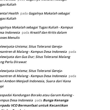
gas Kuliah
ntal Health
Gagalnya Makalah sebagai
pada
gas Kuliah
galnya Makalah sebagai Tugas Kuliah - Kampus
sa Indonesia
Kreatif dan Kritis dalam
pada
oses Menulis
lewiyata-Unisma; Situs Toleransi Gereja-
santren di Malang - Kampus Desa Indonesia
pada
lewiyata dan Gus Dur; Situs Toleransi Malang
ng Perlu Dirawat
lewiyata-Unisma; Situs Toleransi Gereja-
santren di Malang - Kampus Desa Indonesia
pada
ri Ambon Menjadi Indonesia, Suara dari Kana
pi
spadai Kandungan Boraks atau Garam Kuning -
ampus Desa Indonesia
Bunga Kenanga
pada
erpadu VCO
Bermanfaat untuk Kecantikan