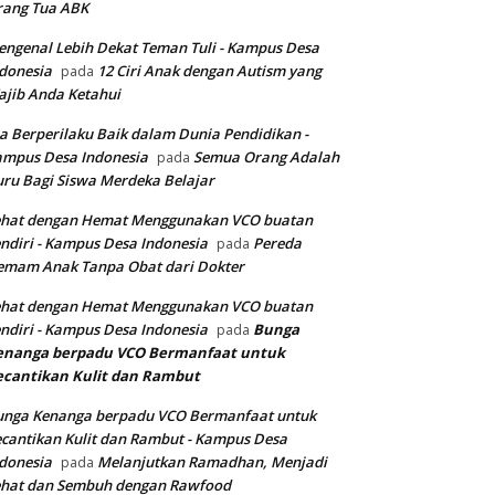
rang Tua ABK
ngenal Lebih Dekat Teman Tuli - Kampus Desa
donesia
12 Ciri Anak dengan Autism yang
pada
jib Anda Ketahui
a Berperilaku Baik dalam Dunia Pendidikan -
ampus Desa Indonesia
Semua Orang Adalah
pada
ru Bagi Siswa Merdeka Belajar
ehat dengan Hemat Menggunakan VCO buatan
ndiri - Kampus Desa Indonesia
Pereda
pada
emam Anak Tanpa Obat dari Dokter
ehat dengan Hemat Menggunakan VCO buatan
ndiri - Kampus Desa Indonesia
Bunga
pada
enanga berpadu VCO
Bermanfaat untuk
ecantikan Kulit dan Rambut
unga Kenanga berpadu VCO Bermanfaat untuk
cantikan Kulit dan Rambut - Kampus Desa
donesia
Melanjutkan Ramadhan, Menjadi
pada
ehat dan Sembuh dengan Rawfood