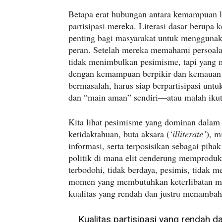
Betapa erat hubungan antara kemampuan li
partisipasi mereka. Literasi dasar berup
penting bagi masyarakat untuk mengguna
peran. Setelah mereka memahami persoalan 
tidak menimbulkan pesimisme, tapi yang 
dengan kemampuan berpikir dan kemauan b
bermasalah, harus siap berpartisipasi un
dan “main aman” sendiri—atau malah iku
Kita lihat pesimisme yang dominan dalam d
ketidaktahuan, buta aksara (
‘illiterate’
), 
informasi, serta terposisikan sebagai piha
politik di mana elit cenderung memprodu
terbodohi, tidak berdaya, pesimis, tidak m
momen yang membutuhkan keterlibatan me
kualitas yang rendah dan justru menambah
Kualitas partisipasi yang rendah d