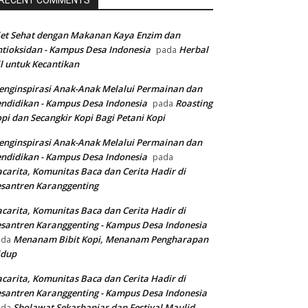
RECENT COMMENTS
et Sehat dengan Makanan Kaya Enzim dan
tioksidan - Kampus Desa Indonesia
Herbal
pada
l untuk Kecantikan
nginspirasi Anak-Anak Melalui Permainan dan
ndidikan - Kampus Desa Indonesia
Roasting
pada
pi dan Secangkir Kopi Bagi Petani Kopi
nginspirasi Anak-Anak Melalui Permainan dan
ndidikan - Kampus Desa Indonesia
pada
carita, Komunitas Baca dan Cerita Hadir di
santren Karanggenting
carita, Komunitas Baca dan Cerita Hadir di
santren Karanggenting - Kampus Desa Indonesia
Menanam Bibit Kopi, Menanam Pengharapan
ada
idup
carita, Komunitas Baca dan Cerita Hadir di
santren Karanggenting - Kampus Desa Indonesia
Sholawat Sekarbanjar dan Festival Maulid
ada