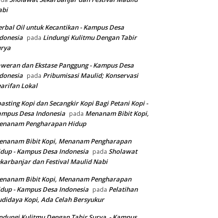
abi
rbal Oil untuk Kecantikan - Kampus Desa
donesia
Lindungi Kulitmu Dengan Tabir
pada
urya
weran dan Ekstase Panggung - Kampus Desa
donesia
Pribumisasi Maulid; Konservasi
pada
arifan Lokal
asting Kopi dan Secangkir Kopi Bagi Petani Kopi -
ampus Desa Indonesia
Menanam Bibit Kopi,
pada
enanam Pengharapan Hidup
enanam Bibit Kopi, Menanam Pengharapan
dup - Kampus Desa Indonesia
Sholawat
pada
karbanjar dan Festival Maulid Nabi
enanam Bibit Kopi, Menanam Pengharapan
dup - Kampus Desa Indonesia
Pelatihan
pada
didaya Kopi, Ada Celah Bersyukur
ndungi Kulitmu Dengan Tabir Surya - Kampus