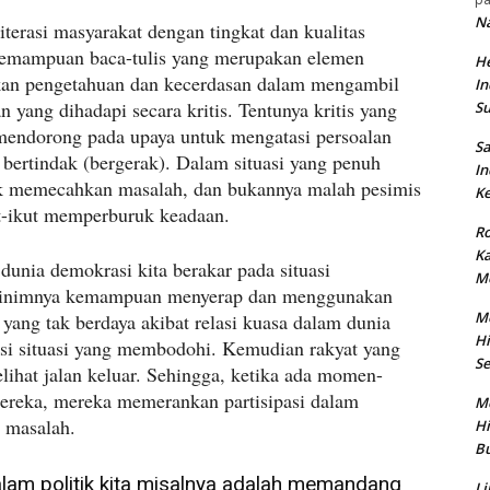
N
terasi masyarakat dengan tingkat dan kualitas
a kemampuan baca-tulis yang merupakan elemen
He
kan pengetahuan dan kecerdasan dalam mengambil
In
yang dihadapi secara kritis. Tentunya kritis yang
S
mendorong pada upaya untuk mengatasi persoalan
Sa
ertindak (bergerak). Dalam situasi yang penuh
In
tuk memecahkan masalah, dan bukannya malah pesimis
Ke
t-ikut memperburuk keadaan.
Ro
K
unia demokrasi kita berakar pada situasi
M
minimnya kemampuan menyerap dan menggunakan
M
k yang tak berdaya akibat relasi kuasa dalam dunia
Hi
ksi situasi yang membodohi. Kemudian rakyat yang
Se
elihat jalan keluar. Sehingga, ketika ada momen-
reka, mereka memerankan partisipasi dalam
M
 masalah.
Hi
Bu
alam politik kita misalnya adalah memandang
Li