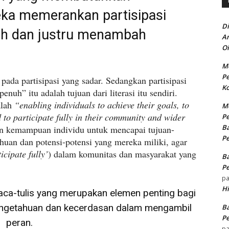
eka memerankan partisipasi
Di
dah dan justru menambah
An
Oi
Me
Pe
ada partisipasi yang sadar. Sedangkan partisipasi
Ko
nuh” itu adalah tujuan dari literasi itu sendiri.
alah
“enabling individuals to achieve their goals, to
Me
 to participate fully in their community and wider
Pe
Ba
an kemampuan individu untuk mencapai tujuan-
Pe
uan dan potensi-potensi yang mereka miliki, agar
ticipate fully’
) dalam komunitas dan masyarakat yang
Ba
Pe
p
H
ca-tulis yang merupakan elemen penting bagi
ngetahuan dan kecerdasan dalam mengambil
Ba
Pe
peran.
p