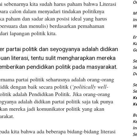
O
i ini sebenarnya kita sudah harus paham bahwa Literasi
ra calon dalam menyadari tindakan politiknya
Me
a paham dan sadar akan posisi ideal yang harus
In
bersuara dan menulis) berdasarkan pemahaman
Wa
dari lapangan politik kita.
Er
K
 partai politik dan seyogyanya adalah didikan
Gu
puan literasi, tentu sulit mengharapkan mereka
S
emberikan pendidikan politik pada masyarakat.
Se
D
ernama partai politik seharusnya adalah orang-orang
S
dik dengan baik secara politik (
‘politically well-
Se
olitik adalah Pendidikan Politik. Jika orang-orang
K
ogyanya adalah didikan partai politik saja tak punya
K
pkan mereka jadi komunikator politik yang akan
arakat.
B
Ke
In
ada kita bahwa ada beberapa bidang-bidang literasi
S