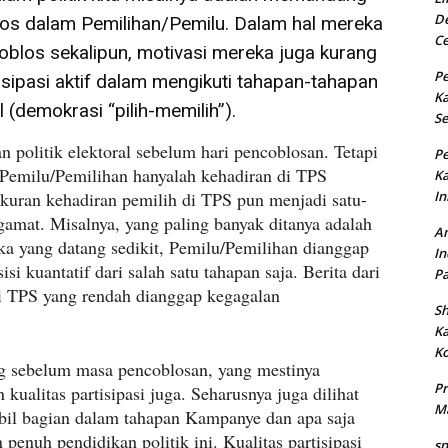
De
blos dalam Pemilihan/Pemilu. Dalam hal mereka
Ce
blos sekalipun, motivasi mereka juga kurang
Pe
sipasi aktif dalam mengikuti tahapan-tahapan
K
 (demokrasi “pilih-memilih”).
Se
politik elektoral sebelum hari pencoblosan. Tetapi
Pe
Pemilu/Pemilihan hanyalah kehadiran di TPS
K
kuran kehadiran pemilih di TPS pun menjadi satu-
In
gamat. Misalnya, yang paling banyak ditanya adalah
An
ka yang datang sedikit, Pemilu/Pemilihan dianggap
In
si kuantatif dari salah satu tahapan saja. Berita dari
Pa
di TPS yang rendah dianggap kegagalan
Sh
K
Ko
ng sebelum masa pencoblosan, yang mestinya
Pr
kualitas partisipasi juga. Seharusnya juga dilihat
Ma
il bagian dalam tahapan Kampanye dan apa saja
enuh pendidikan politik ini. Kualitas partisipasi
sp