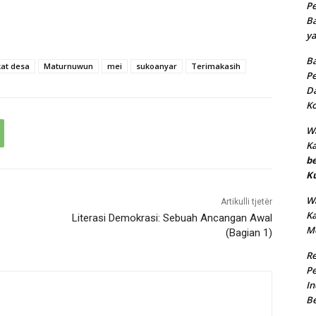
Pe
Ba
ya
Ba
at desa
Maturnuwun
mei
sukoanyar
Terimakasih
Pe
Da
Ko
Wa
K
b
K
Wa
Artikulli tjetër
K
Literasi Demokrasi: Sebuah Ancangan Awal
M
(Bagian 1)
R
Pe
In
B