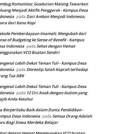
embug Komunitas; Gusdurian Malang Tawarkan
luang Menjadi Aktifis Penggerak - Kampus Desa
donesia
Dari Ambon Menjadi Indonesia,
pada
ara dari Kana Kopi
etode Pemberdayaan Imamah; Mengubah dari
nse of Budgeting ke Sense of Benefit - Kampus
sa Indonesia
Sehat dengan Hemat
pada
enggunakan VCO Buatan Sendiri
ngenal Lebih Dekat Teman Tuli - Kampus Desa
donesia
Stereotip Salah Kaprah terhadap
pada
rang Tua ABK
ngenal Lebih Dekat Teman Tuli - Kampus Desa
donesia
12 Ciri Anak dengan Autism yang
pada
jib Anda Ketahui
a Berperilaku Baik dalam Dunia Pendidikan -
ampus Desa Indonesia
Semua Orang Adalah
pada
ru Bagi Siswa Merdeka Belajar
ehat dengan Hemat Menggunakan VCO buatan