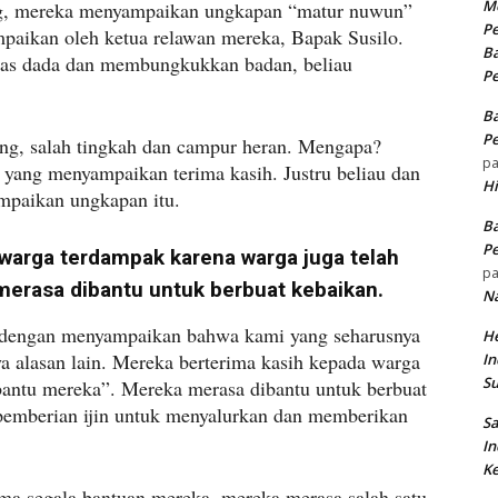
Me
g, mereka menyampaikan ungkapan “matur nuwun”
Pe
ampaikan oleh ketua relawan mereka, Bapak Susilo.
Ba
atas dada dan membungkukkan badan, beliau
Pe
Ba
Pe
ng, salah tingkah dan campur heran. Mengapa?
p
 yang menyampaikan terima kasih. Justru beliau dan
H
mpaikan ungkapan itu.
Ba
Pe
warga terdampak karena warga juga telah
p
rasa dibantu untuk berbuat kebaikan.
N
, dengan menyampaikan bahwa kami yang seharusnya
He
ya alasan lain. Mereka berterima kasih kepada warga
In
S
antu mereka”. Mereka merasa dibantu untuk berbuat
pemberian ijin untuk menyalurkan dan memberikan
Sa
In
Ke
ma segala bantuan mereka, mereka merasa salah satu