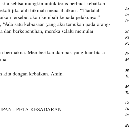
 kita sebisa mungkin untuk terus berbuat kebaikan
An
sekali jika ahli hikmah menasihatkan : “Tiadalah
In
aikan tersebut akan kembali kepada pelakunya.”
Pa
 “Ada satu kebiasaan yang aku temukan pada orang-
ia dan berkepenuhan, mereka selalu memulai
Sh
K
Ko
n bermakna. Memberikan dampak yang luar biasa
Pr
ima.
Ma
sp
ah kita dengan kebaikan. Amin.
Tu
Me
Tu
Ga
DUPAN : PETA KESADARAN
De
Pr
Ba