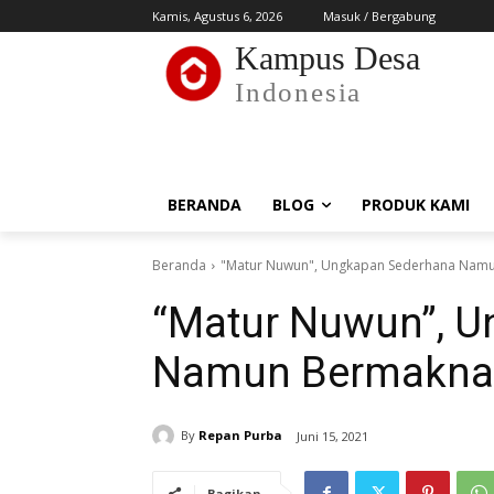
Kamis, Agustus 6, 2026
Masuk / Bergabung
Kampus Desa
Indonesia
BERANDA
BLOG
PRODUK KAMI
Beranda
"Matur Nuwun", Ungkapan Sederhana Nam
“Matur Nuwun”, 
Namun Bermakna
By
Repan Purba
Juni 15, 2021
Bagikan