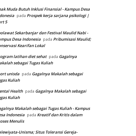
ak Muda Butuh Inklusi Finansial - Kampus Desa
donesia
Prospek kerja sarjana psikologi |
pada
rt 5
olawat Sekarbanjar dan Festival Maulid Nabi -
ampus Desa Indonesia
Pribumisasi Maulid;
pada
nservasi Kearifan Lokal
ogram latihan diet sehat
Gagalnya
pada
kalah sebagai Tugas Kuliah
ort unisda
Gagalnya Makalah sebagai
pada
gas Kuliah
ntal Health
Gagalnya Makalah sebagai
pada
gas Kuliah
galnya Makalah sebagai Tugas Kuliah - Kampus
sa Indonesia
Kreatif dan Kritis dalam
pada
oses Menulis
lewiyata-Unisma; Situs Toleransi Gereja-