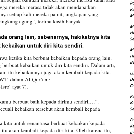
Ro
ingga mereka merasa tidak akan mendapatkan
K
nya setiap kali mereka pamit, ungkapan yang
M
ingkang agung”, terima kasih banyak.
M
Hi
da orang lain, sebenarnya, hakikatnya kita
Se
kebaikan untuk diri kita sendiri.
M
Hi
hwa ketika kita berbuat kebaikan kepada orang lain,
Bu
 berbuat kebaikan untuk diri kita sendiri. Dalam arti,
ain itu kebaikannya juga akan kembali kepada kita.
Li
 SWT. dalam Al-Qur’an :
De
sro’ ayat 7).
Ce
Pe
i kamu berbuat baik kepada dirimu sendiri,…”.
K
kecuali kebaikan tersebut akan kembali kepada
Se
Pe
i kita untuk senantiasa berbuat kebaikan kepada
K
itu akan kembali kepada diri kita. Oleh karena itu,
In