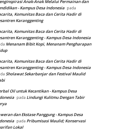
nginspirasi Anak-Anak Melalui Permainan dan
ndidikan - Kampus Desa Indonesia
pada
carita, Komunitas Baca dan Cerita Hadir di
santren Karanggenting
carita, Komunitas Baca dan Cerita Hadir di
santren Karanggenting - Kampus Desa Indonesia
Menanam Bibit Kopi, Menanam Pengharapan
ada
idup
carita, Komunitas Baca dan Cerita Hadir di
santren Karanggenting - Kampus Desa Indonesia
Sholawat Sekarbanjar dan Festival Maulid
ada
abi
rbal Oil untuk Kecantikan - Kampus Desa
donesia
Lindungi Kulitmu Dengan Tabir
pada
urya
weran dan Ekstase Panggung - Kampus Desa
donesia
Pribumisasi Maulid; Konservasi
pada
arifan Lokal