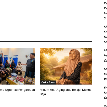
R
Pe
In
Su
M
Se
De
M
Me
In
O
Me
In
Wa
Cerita Baru
Er
rma Ngrumati Pengarepan
Minum Anti-Aging atau Belajar Menua
K
Saja
Gu
S