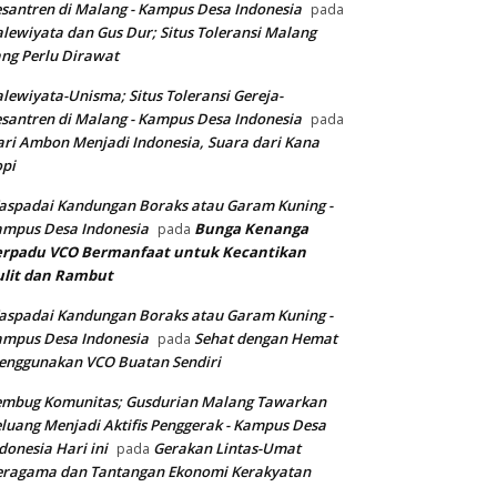
santren di Malang - Kampus Desa Indonesia
pada
lewiyata dan Gus Dur; Situs Toleransi Malang
ng Perlu Dirawat
lewiyata-Unisma; Situs Toleransi Gereja-
santren di Malang - Kampus Desa Indonesia
pada
ri Ambon Menjadi Indonesia, Suara dari Kana
pi
spadai Kandungan Boraks atau Garam Kuning -
ampus Desa Indonesia
Bunga Kenanga
pada
erpadu VCO
Bermanfaat untuk Kecantikan
ulit dan Rambut
spadai Kandungan Boraks atau Garam Kuning -
ampus Desa Indonesia
Sehat dengan Hemat
pada
enggunakan VCO Buatan Sendiri
embug Komunitas; Gusdurian Malang Tawarkan
luang Menjadi Aktifis Penggerak - Kampus Desa
donesia Hari ini
Gerakan Lintas-Umat
pada
eragama dan Tantangan Ekonomi Kerakyatan