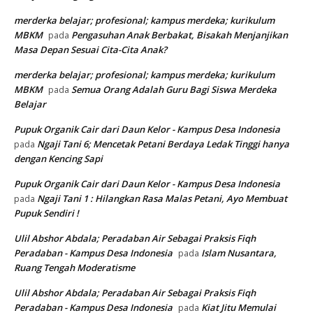
merderka belajar; profesional; kampus merdeka; kurikulum
MBKM
Pengasuhan Anak Berbakat, Bisakah Menjanjikan
pada
Masa Depan Sesuai Cita-Cita Anak?
merderka belajar; profesional; kampus merdeka; kurikulum
MBKM
Semua Orang Adalah Guru Bagi Siswa Merdeka
pada
Belajar
Pupuk Organik Cair dari Daun Kelor - Kampus Desa Indonesia
Ngaji Tani 6; Mencetak Petani Berdaya Ledak Tinggi hanya
pada
dengan Kencing Sapi
Pupuk Organik Cair dari Daun Kelor - Kampus Desa Indonesia
Ngaji Tani 1 : Hilangkan Rasa Malas Petani, Ayo Membuat
pada
Pupuk Sendiri !
Ulil Abshor Abdala; Peradaban Air Sebagai Praksis Fiqh
Peradaban - Kampus Desa Indonesia
Islam Nusantara,
pada
Ruang Tengah Moderatisme
Ulil Abshor Abdala; Peradaban Air Sebagai Praksis Fiqh
Peradaban - Kampus Desa Indonesia
Kiat Jitu Memulai
pada