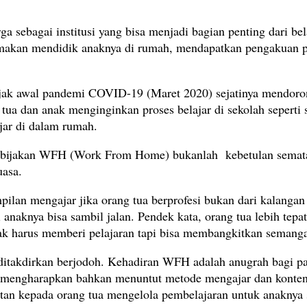
sebagai institusi yang bisa menjadi bagian penting dari be
amakan mendidik anaknya di rumah, mendapatkan pengakuan 
k awal pandemi COVID-19 (Maret 2020) sejatinya mendorong 
ng tua dan anak menginginkan proses belajar di sekolah sepe
jar di dalam rumah.
bijakan WFH (Work From Home) bukanlah kebetulan semata. 
uasa.
pilan mengajar jika orang tua berprofesi bukan dari kalangan
aknya bisa sambil jalan. Pendek kata, orang tua lebih tepatn
k harus memberi pelajaran tapi bisa membangkitkan semangat 
akdirkan berjodoh. Kehadiran WFH adalah anugrah bagi para
 mengharapkan bahkan menuntut metode mengajar dan konten m
 kepada orang tua mengelola pembelajaran untuk anaknya sen