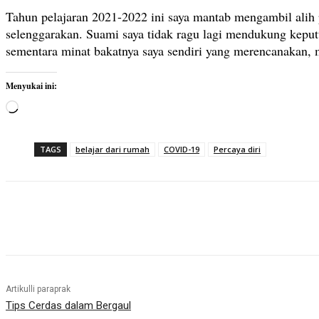
Tahun pelajaran 2021-2022 ini saya mantab mengambil alih p
selenggarakan. Suami saya tidak ragu lagi mendukung keput
sementara minat bakatnya saya sendiri yang merencanakan,
Menyukai ini:
M
e
m
TAGS
belajar dari rumah
COVID-19
Percaya diri
u
a
t
.
Bagikan
.
.
Artikulli paraprak
Tips Cerdas dalam Bergaul