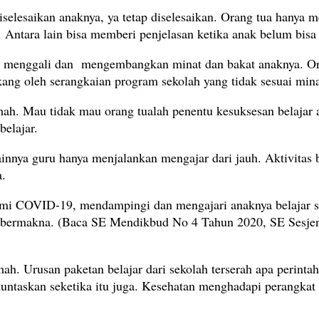
 diselesaikan anaknya, ya tetap diselesaikan. Orang tua han
g. Antara lain bisa memberi penjelasan ketika anak belum bis
ah menggali dan mengembangkan minat dan bakat anaknya. Ora
kang oleh serangkaian program sekolah yang tidak sesuai mina
h. Mau tidak mau orang tualah penentu kesuksesan belajar an
elajar.
innya guru hanya menjalankan mengajar dari jauh. Aktivitas b
a.
emi COVID-19, mendampingi dan mengajari anaknya belajar 
s bermakna. (Baca SE Mendikbud No 4 Tahun 2020, SE Sesjen
h. Urusan paketan belajar dari sekolah terserah apa perinta
ntaskan seketika itu juga. Kesehatan menghadapi perangkat d