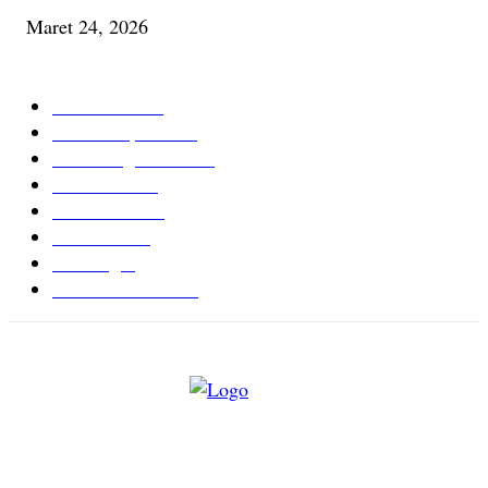
Maret 24, 2026
KATEGORI TERPOPULER
Cerita Baru
59
Berita Inspiratif
20
Ilmu Pengetahuan
16
Tutur Desa
14
Jurnal Desa
11
Giat Desa
11
Psikologi
9
Kesehatan Alami
7