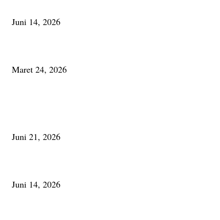
Urip, Sakderma Ngrumati Pengarepan
Juni 14, 2026
Minum Anti-Aging atau Belajar Menua Saja
Maret 24, 2026
PALING BANYAK DILIHAT
Membaca Busu; Jejaring Pemberdayaan Masyarakat Desa Adat dan Pelesta
Alam
Juni 21, 2026
Urip, Sakderma Ngrumati Pengarepan
Juni 14, 2026
Minum Anti-Aging atau Belajar Menua Saja