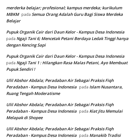
merderka belajar; profesional; kampus merdeka; kurikulum
MBKM
Semua Orang Adalah Guru Bagi Siswa Merdeka
pada
Belajar
Pupuk Organik Cair dari Daun Kelor - Kampus Desa Indonesia
Ngaji Tani 6; Mencetak Petani Berdaya Ledak Tinggi hanya
pada
dengan Kencing Sapi
Pupuk Organik Cair dari Daun Kelor - Kampus Desa Indonesia
Ngaji Tani 1 : Hilangkan Rasa Malas Petani, Ayo Membuat
pada
Pupuk Sendiri !
Ulil Abshor Abdala; Peradaban Air Sebagai Praksis Fiqh
Peradaban - Kampus Desa Indonesia
Islam Nusantara,
pada
Ruang Tengah Moderatisme
Ulil Abshor Abdala; Peradaban Air Sebagai Praksis Fiqh
Peradaban - Kampus Desa Indonesia
Kiat Jitu Memulai
pada
Melapak di Shopee
Ulil Abshor Abdala; Peradaban Air Sebagai Praksis Fiqh
Peradaban - Kampus Desa Indonesia
Manakib Tradisi
pada