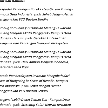
ulit dan Rambut
spadai Kandungan Boraks atau Garam Kuning -
ampus Desa Indonesia
Sehat dengan Hemat
pada
enggunakan VCO Buatan Sendiri
embug Komunitas; Gusdurian Malang Tawarkan
luang Menjadi Aktifis Penggerak - Kampus Desa
donesia Hari ini
Gerakan Lintas-Umat
pada
eragama dan Tantangan Ekonomi Kerakyatan
embug Komunitas; Gusdurian Malang Tawarkan
luang Menjadi Aktifis Penggerak - Kampus Desa
donesia
Dari Ambon Menjadi Indonesia,
pada
ara dari Kana Kopi
etode Pemberdayaan Imamah; Mengubah dari
nse of Budgeting ke Sense of Benefit - Kampus
sa Indonesia
Sehat dengan Hemat
pada
enggunakan VCO Buatan Sendiri
ngenal Lebih Dekat Teman Tuli - Kampus Desa
donesia
Stereotip Salah Kaprah terhadap
pada