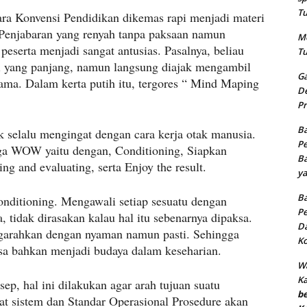
Tu
a Konvensi Pendidikan dikemas rapi menjadi materi
enjabaran yang renyah tanpa paksaan namun
Me
peserta menjadi sangat antusias. Pasalnya, beliau
Tu
i yang panjang, namun langsung diajak mengambil
Ga
ama. Dalam kerta putih itu, tergores “ Mind Maping
De
Pr
Ba
elalu mengingat dengan cara kerja otak manusia.
Pe
a WOW yaitu dengan, Conditioning, Siapkan
Ba
 and evaluating, serta Enjoy the result.
ya
Ba
onditioning. Mengawali setiap sesuatu dengan
Pe
 tidak dirasakan kalau hal itu sebenarnya dipaksa.
Da
ngarahkan dengan nyaman namun pasti. Sehingga
Ko
iasa bahkan menjadi budaya dalam keseharian.
Wa
K
p, hal ini dilakukan agar arah tujuan suatu
b
t sistem dan Standar Operasional Prosedure akan