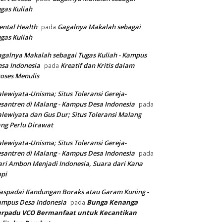
gas Kuliah
ntal Health
Gagalnya Makalah sebagai
pada
gas Kuliah
galnya Makalah sebagai Tugas Kuliah - Kampus
sa Indonesia
Kreatif dan Kritis dalam
pada
oses Menulis
lewiyata-Unisma; Situs Toleransi Gereja-
santren di Malang - Kampus Desa Indonesia
pada
lewiyata dan Gus Dur; Situs Toleransi Malang
ng Perlu Dirawat
lewiyata-Unisma; Situs Toleransi Gereja-
santren di Malang - Kampus Desa Indonesia
pada
ri Ambon Menjadi Indonesia, Suara dari Kana
pi
spadai Kandungan Boraks atau Garam Kuning -
ampus Desa Indonesia
Bunga Kenanga
pada
erpadu VCO
Bermanfaat untuk Kecantikan