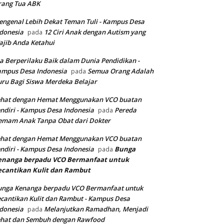
rang Tua ABK
ngenal Lebih Dekat Teman Tuli - Kampus Desa
donesia
12 Ciri Anak dengan Autism yang
pada
jib Anda Ketahui
a Berperilaku Baik dalam Dunia Pendidikan -
ampus Desa Indonesia
Semua Orang Adalah
pada
ru Bagi Siswa Merdeka Belajar
ehat dengan Hemat Menggunakan VCO buatan
ndiri - Kampus Desa Indonesia
Pereda
pada
emam Anak Tanpa Obat dari Dokter
ehat dengan Hemat Menggunakan VCO buatan
ndiri - Kampus Desa Indonesia
Bunga
pada
enanga berpadu VCO
Bermanfaat untuk
ecantikan Kulit dan Rambut
unga Kenanga berpadu VCO Bermanfaat untuk
cantikan Kulit dan Rambut - Kampus Desa
donesia
Melanjutkan Ramadhan, Menjadi
pada
ehat dan Sembuh dengan Rawfood