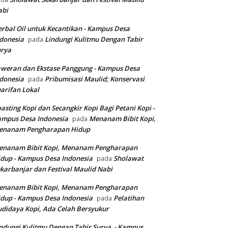
abi
rbal Oil untuk Kecantikan - Kampus Desa
donesia
Lindungi Kulitmu Dengan Tabir
pada
urya
weran dan Ekstase Panggung - Kampus Desa
donesia
Pribumisasi Maulid; Konservasi
pada
arifan Lokal
asting Kopi dan Secangkir Kopi Bagi Petani Kopi -
ampus Desa Indonesia
Menanam Bibit Kopi,
pada
enanam Pengharapan Hidup
enanam Bibit Kopi, Menanam Pengharapan
dup - Kampus Desa Indonesia
Sholawat
pada
karbanjar dan Festival Maulid Nabi
enanam Bibit Kopi, Menanam Pengharapan
dup - Kampus Desa Indonesia
Pelatihan
pada
didaya Kopi, Ada Celah Bersyukur
ndungi Kulitmu Dengan Tabir Surya - Kampus