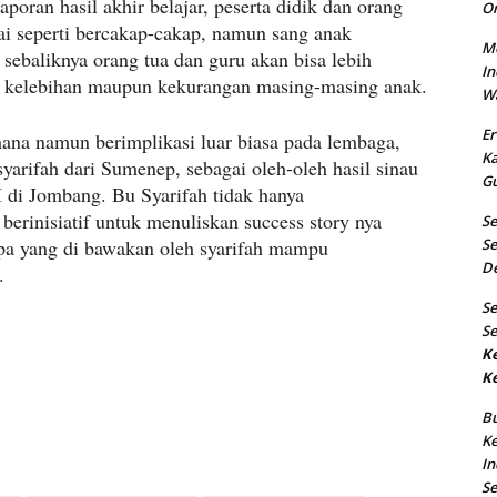
oran hasil akhir belajar, peserta didik dan orang
O
ai seperti bercakap-cakap, namun sang anak
Me
sebaliknya orang tua dan guru akan bisa lebih
In
 kelebihan maupun kekurangan masing-masing anak.
Wa
Er
hana namun berimplikasi luar biasa pada lembaga,
K
yarifah dari Sumenep, sebagai oleh-oleh hasil sinau
Gu
I di Jombang. Bu Syarifah tidak hanya
erinisiatif untuk menuliskan success story nya
S
pa yang di bawakan oleh syarifah mampu
Se
D
.
S
Se
K
K
B
Ke
In
S