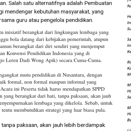
kan. Salah satu alternatifnya adalah Pembuatan
N
rgi mendengar kebutuhan masyarakat, yang
He
sama guru atau pengelola pendidikan.
In
S
tu inisiatif berangkat dari lingkungan lembaga yang
ggu bola datang dari kebijakan pemerintah, atupun
Sa
 namun berangkat dari diri sendiri yang menjemput
In
Ke
atan Konvensi Pendidikan Indonesia yang di
jo Leren Dadi Wong Apik) secara Cuma-Cuma.
Ro
K
mengangkat mutu pendidikan di Nusantara, dengan
M
aik formal, non formal maupun informal yang
M
 Acara ini Peserta tidak harus mendapatkan SPPD
Hi
n yang berangkat dari hati, tanpa paksaan, akan jauh
Se
nyempurnakan lembaga yang dikelola. Sebab, untuk
M
 tentu membutuhkan strategi yang luar biasa pula.
Hi
Bu
, tanpa paksaan, akan jauh lebih berdampak
Li