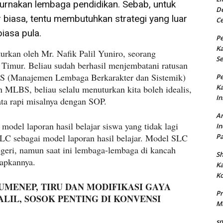
nakan lembaga pendidikan. Sebab, untuk
De
 biasa, tentu membutuhkan strategi yang luar
Ce
biasa pula.
Pe
K
urkan oleh Mr. Nafik Palil Yuniro, seorang
Se
 Timur. Beliau sudah berhasil menjembatani ratusan
S (Manajemen Lembaga Berkarakter dan Sistemik)
Pe
K
MLBS, beliau selalu menuturkan kita boleh idealis,
In
ata rapi misalnya dengan SOP.
An
model laporan hasil belajar siswa yang tidak lagi
In
C sebagai model laporan hasil belajar. Model SLC
Pa
geri, namun saat ini lembaga-lembaga di kancah
Sh
rapkannya.
K
Ko
UMENEP, TIRU DAN MODIFIKASI GAYA
Pr
LIL, SOSOK PENTING DI KONVENSI
Ma
sp