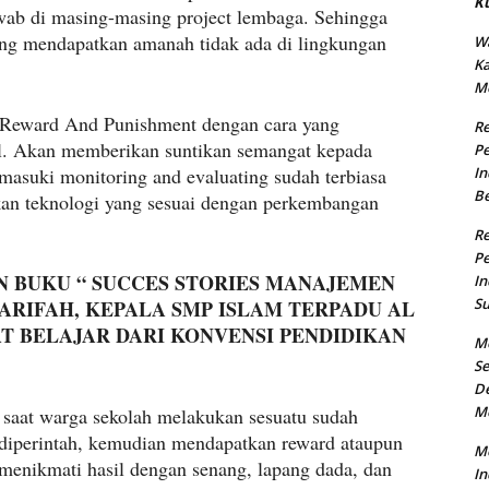
K
wab di masing-masing project lembaga. Sehingga
yang mendapatkan amanah tidak ada di lingkungan
Wa
K
M
 Reward And Punishment dengan cara yang
R
adil. Akan memberikan suntikan semangat kepada
Pe
masuki monitoring and evaluating sudah terbiasa
In
B
kan teknologi yang sesuai dengan perkembangan
R
Pe
 BUKU “ SUCCES STORIES MANAJEMEN
In
Su
YARIFAH, KEPALA SMP ISLAM TERPADU AL
T BELAJAR DARI KONVENSI PENDIDIKAN
M
Se
De
M
, saat warga sekolah melakukan sesuatu sudah
 diperintah, kemudian mendapatkan reward ataupun
Me
menikmati hasil dengan senang, lapang dada, dan
In