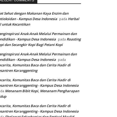
RECENT COMMENTS
et Sehat dengan Makanan Kaya Enzim dan
tioksidan - Kampus Desa Indonesia
Herbal
pada
l untuk Kecantikan
nginspirasi Anak-Anak Melalui Permainan dan
ndidikan - Kampus Desa Indonesia
Roasting
pada
pi dan Secangkir Kopi Bagi Petani Kopi
nginspirasi Anak-Anak Melalui Permainan dan
ndidikan - Kampus Desa Indonesia
pada
carita, Komunitas Baca dan Cerita Hadir di
santren Karanggenting
carita, Komunitas Baca dan Cerita Hadir di
santren Karanggenting - Kampus Desa Indonesia
Menanam Bibit Kopi, Menanam Pengharapan
ada
idup
carita, Komunitas Baca dan Cerita Hadir di
santren Karanggenting - Kampus Desa Indonesia
Sholawat Sekarbanjar dan Festival Maulid
ada