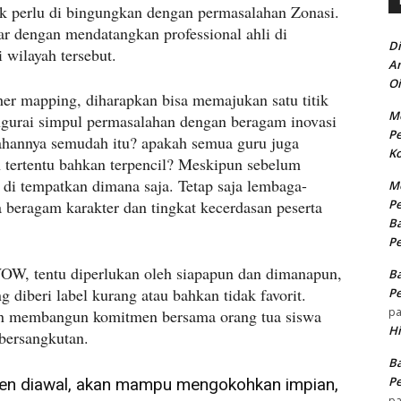
ak perlu di bingungkan dengan permasalahan Zonasi.
ar dengan mendatangkan professional ahli di
Di
 wilayah tersebut.
An
Oi
her mapping, diharapkan bisa memajukan satu titik
Me
engurai simpul permasalahan dengan beragam inovasi
Pe
ahannya semudah itu? apakah semua guru juga
Ko
 tertentu bahkan terpencil? Meskipun sebelum
i tempatkan dimana saja. Tetap saja lembaga-
Me
beragam karakter dan tingkat kecerdasan peserta
Pe
Ba
Pe
, tentu diperlukan oleh siapapun dan dimanapun,
Ba
g diberi label kurang atau bahkan tidak favorit.
Pe
p
 membangun komitmen bersama orang tua siswa
H
 bersangkutan.
Ba
Pe
en diawal, akan mampu mengokohkan impian,
p