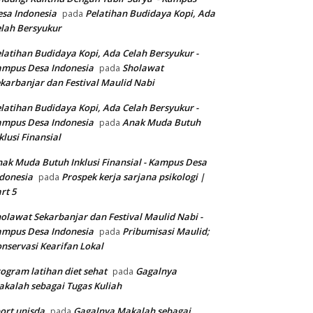
sa Indonesia
Pelatihan Budidaya Kopi, Ada
pada
lah Bersyukur
latihan Budidaya Kopi, Ada Celah Bersyukur -
ampus Desa Indonesia
Sholawat
pada
karbanjar dan Festival Maulid Nabi
latihan Budidaya Kopi, Ada Celah Bersyukur -
ampus Desa Indonesia
Anak Muda Butuh
pada
klusi Finansial
ak Muda Butuh Inklusi Finansial - Kampus Desa
donesia
Prospek kerja sarjana psikologi |
pada
rt 5
olawat Sekarbanjar dan Festival Maulid Nabi -
ampus Desa Indonesia
Pribumisasi Maulid;
pada
nservasi Kearifan Lokal
ogram latihan diet sehat
Gagalnya
pada
kalah sebagai Tugas Kuliah
ort unisda
Gagalnya Makalah sebagai
pada