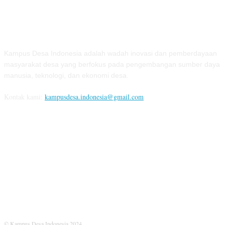
TENTANG KAMI
Kampus Desa Indonesia adalah wadah inovasi dan pemberdayaan
masyarakat desa yang berfokus pada pengembangan sumber daya
manusia, teknologi, dan ekonomi desa.
Kontak kami:
kampusdesa.indonesia@gmail.com
IKUTI KAMI
© Kampus Desa Indonesia 2024