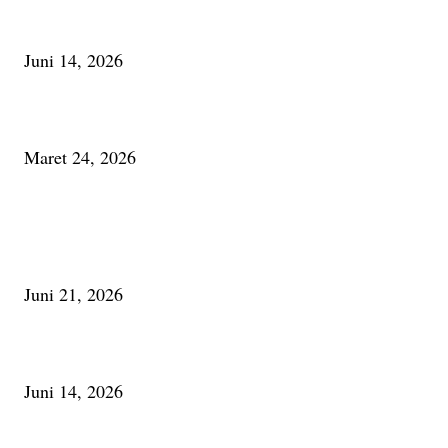
Urip, Sakderma Ngrumati Pengarepan
Juni 14, 2026
Minum Anti-Aging atau Belajar Menua Saja
Maret 24, 2026
PALING BANYAK DILIHAT
Membaca Busu; Jejaring Pemberdayaan Masyarakat Desa Adat dan Pelesta
Alam
Juni 21, 2026
Urip, Sakderma Ngrumati Pengarepan
Juni 14, 2026