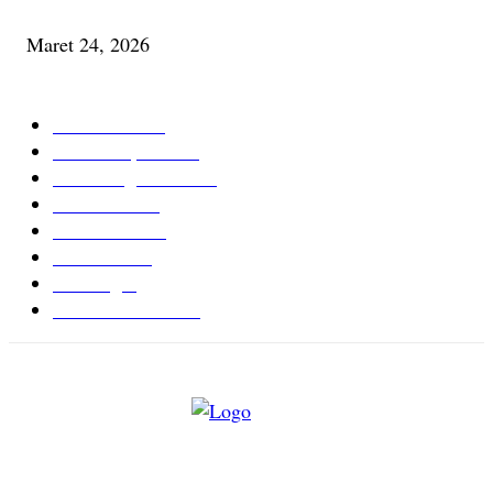
Minum Anti-Aging atau Belajar Menua Saja
Maret 24, 2026
KATEGORI TERPOPULER
Cerita Baru
59
Berita Inspiratif
20
Ilmu Pengetahuan
16
Tutur Desa
14
Jurnal Desa
11
Giat Desa
11
Psikologi
9
Kesehatan Alami
7