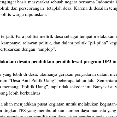
engingat basis masyarakat sebuah negara bernama Indonesia i
olitik dan perseorangan) tetaplah desa. Karena di desalah t
politis warga diputuskan.
il terjadi. Para politisi melirik desa sebagai tempat melakukan
m kampanye, relawan politik, dan dalam politik “pil-pilan” k
ipertukarkan dengan “amplop”.
kukan desain pendidikan pemilih lewat program DP3 ini
n yang lebih di desa, utamanya gerakan penyadaran dalam memb
am “Desa Anti-Poltik Uang” beberapa tahun lalu. Sementar
a memang “Politik Uang”, tapi tidak sekedar itu. Banyak isu
ng lebih berkualitas.
uga akan menjadikan pusat kegiatan untuk melakukan kegiatan
an tingkat TPS yang membutuhkan sumber daya manusia yang 
in mendata data pemilih tiap desa, yang nantinya pada saat t