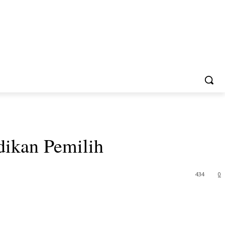
dikan Pemilih
434
0