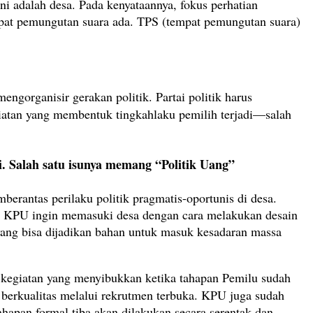
ni adalah desa. Pada kenyataannya, fokus perhatian
empat pemungutan suara ada. TPS (tempat pemungutan suara)
 mengorganisir gerakan politik. Partai politik harus
egiatan yang membentuk tingkahlaku pemilih terjadi—salah
. Salah satu isunya memang “Politik Uang”
erantas perilaku politik pragmatis-oportunis di desa.
a KPU ingin memasuki desa dengan cara melakukan desain
 yang bisa dijadikan bahan untuk masuk kesadaran massa
-kegiatan yang menyibukkan ketika tahapan Pemilu sudah
berkualitas melalui rekrutmen terbuka. KPU juga sudah
ahapan formal tiba akan dilakukan secara serentak dan