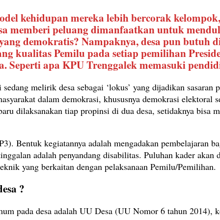
del kehidupan mereka lebih bercorak kelompok, p
bisa memberi peluang dimanfaatkan untuk mendul
u yang demokratis? Nampaknya, desa pun butuh 
 kualitas Pemilu pada setiap pemilihan Presiden,
a. Seperti apa KPU Trenggalek memasuki pendidi
 sedang melirik desa sebagai ‘lokus’ yang dijadikan sasaran
 masyarakat dalam demokrasi, khususnya demokrasi elektoral
ru dilaksanakan tiap propinsi di dua desa, setidaknya bisa me
DP3). Bentuk kegiatannya adalah mengadakan pembelajaran b
ggalan adalah penyandang disabilitas. Puluhan kader akan d
teknik yang berkaitan dengan pelaksanaan Pemilu/Pemilihan.
desa ?
mum pada desa adalah UU Desa (UU Nomor 6 tahun 2014), keg