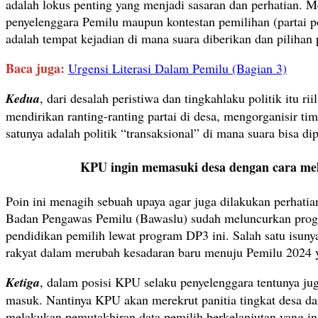
adalah lokus penting yang menjadi sasaran dan perhatian. M
penyelenggara Pemilu maupun kontestan pemilihan (partai p
adalah tempat kejadian di mana suara diberikan dan pilihan 
Baca juga:
Urgensi Literasi Dalam Pemilu (Bagian 3)
Kedua
, dari desalah peristiwa dan tingkahlaku politik itu ri
mendirikan ranting-ranting partai di desa, mengorganisir ti
satunya adalah politik “transaksional” di mana suara bisa d
KPU ingin memasuki desa dengan cara mela
Poin ini menagih sebuah upaya agar juga dilakukan perhatia
Badan Pengawas Pemilu (Bawaslu) sudah meluncurkan progr
pendidikan pemilih lewat program DP3 ini. Salah satu isuny
rakyat dalam merubah kesadaran baru menuju Pemilu 2024 ya
Ketiga
, dalam posisi KPU selaku penyelenggara tentunya j
masuk. Nantinya KPU akan merekrut panitia tingkat desa d
melakukan pemutakhiran data pemilih berkelanjutan yang ing