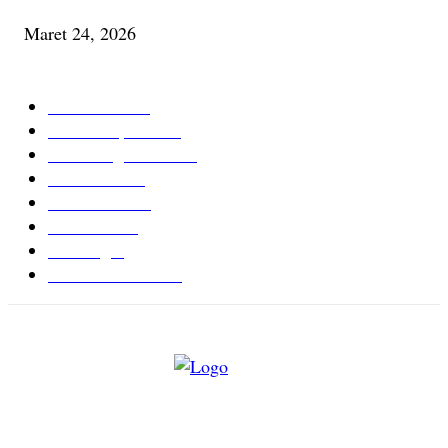
Maret 24, 2026
KATEGORI TERPOPULER
Cerita Baru
59
Berita Inspiratif
20
Ilmu Pengetahuan
16
Tutur Desa
14
Jurnal Desa
11
Giat Desa
11
Psikologi
9
Kesehatan Alami
7