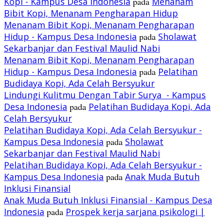
Kopi - Kampus Desa Indonesia
pada
Menanam
Bibit Kopi, Menanam Pengharapan Hidup
Menanam Bibit Kopi, Menanam Pengharapan
Hidup - Kampus Desa Indonesia
pada
Sholawat
Sekarbanjar dan Festival Maulid Nabi
Menanam Bibit Kopi, Menanam Pengharapan
Hidup - Kampus Desa Indonesia
pada
Pelatihan
Budidaya Kopi, Ada Celah Bersyukur
Lindungi Kulitmu Dengan Tabir Surya - Kampus
Desa Indonesia
pada
Pelatihan Budidaya Kopi, Ada
Celah Bersyukur
Pelatihan Budidaya Kopi, Ada Celah Bersyukur -
Kampus Desa Indonesia
pada
Sholawat
Sekarbanjar dan Festival Maulid Nabi
Pelatihan Budidaya Kopi, Ada Celah Bersyukur -
Kampus Desa Indonesia
pada
Anak Muda Butuh
Inklusi Finansial
Anak Muda Butuh Inklusi Finansial - Kampus Desa
Indonesia
pada
Prospek kerja sarjana psikologi |