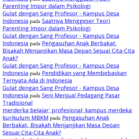
Parenting Impor dalam Psikologi
Gulat dengan Sang Profesor - Kampus Desa
Indonesia
pada
Saatnya Menggeser Teori
Parenting Impor dalam Psikologi
Gulat dengan Sang Profesor - Kampus Desa
Indonesia
pada
Pengasuhan Anak Berbakat,
Bisakah Menjanjikan Masa Depan Sesuai Cita-Cita
Anak?
Gulat dengan Sang Profesor - Kampus Desa
Indonesia
pada
Pendidikan yang Membebaskan
Ternyata Ada di Indonesia
Gulat dengan Sang Profesor - Kampus Desa
Indonesia
pada
Seni Menjual Pedagang Pasar
Tradisional
merderka belajar; profesional; kampus merdeka;
kurikulum MBKM
pada
Pengasuhan Anak
Berbakat, Bisakah Menjanjikan Masa Depan
Sesuai Cita-Cita Anak?