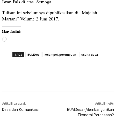
Iwan Fals di atas. Semoga.
Tulisan ini sebelumnya dipublikasikan di “Majalah
Martani” Volume 2 Juni 2017.
Menyukai ini:
M
e
m
TAGS
BUMDes
kelompok perempuan
usaha desa
u
a
t
.
.
.
Artikulli paraprak
Artikulli tjetër
Desa dan Komunikasi
BUMDesa (Membangun)kan
Ekonomi Perdesaan?