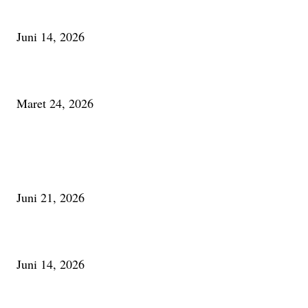
Urip, Sakderma Ngrumati Pengarepan
Juni 14, 2026
Minum Anti-Aging atau Belajar Menua Saja
Maret 24, 2026
PALING BANYAK DILIHAT
Membaca Busu; Jejaring Pemberdayaan Masyarakat Desa Adat dan Pelesta
Alam
Juni 21, 2026
Urip, Sakderma Ngrumati Pengarepan
Juni 14, 2026
Minum Anti-Aging atau Belajar Menua Saja