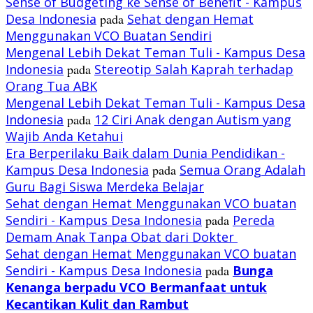
Sense of Budgeting ke Sense of Benefit - Kampus
Desa Indonesia
pada
Sehat dengan Hemat
Menggunakan VCO Buatan Sendiri
Mengenal Lebih Dekat Teman Tuli - Kampus Desa
Indonesia
pada
Stereotip Salah Kaprah terhadap
Orang Tua ABK
Mengenal Lebih Dekat Teman Tuli - Kampus Desa
Indonesia
pada
12 Ciri Anak dengan Autism yang
Wajib Anda Ketahui
Era Berperilaku Baik dalam Dunia Pendidikan -
Kampus Desa Indonesia
pada
Semua Orang Adalah
Guru Bagi Siswa Merdeka Belajar
Sehat dengan Hemat Menggunakan VCO buatan
Sendiri - Kampus Desa Indonesia
pada
Pereda
Demam Anak Tanpa Obat dari Dokter
Sehat dengan Hemat Menggunakan VCO buatan
Sendiri - Kampus Desa Indonesia
pada
Bunga
Kenanga berpadu VCO
Bermanfaat untuk
Kecantikan Kulit dan Rambut