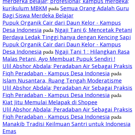
merderka belajar; profesional; kampus merdeka;
kurikulum MBKM
pada
Semua Orang Adalah Guru
Bagi Siswa Merdeka Belajar
Pupuk Organik Cair dari Daun Kelor - Kampus
Desa Indonesia
pada
Ngaji Tani 6; Mencetak Petani
Berdaya Ledak Tinggi hanya dengan Kencing Sapi
Pupuk Organik Cair dari Daun Kelor - Kampus
Desa Indonesia
pada
Ngaji Tani 1 : Hilangkan Rasa
Malas Petani, Ayo Membuat Pupuk Sendiri !
Ulil Abshor Abdala; Peradaban Air Sebagai Praksis
Fiqh Peradaban - Kampus Desa Indonesia
pada
Islam Nusantara, Ruang Tengah Moderatisme
Ulil Abshor Abdala; Peradaban Air Sebagai Praksis
Fiqh Peradaban - Kampus Desa Indonesia
pada
Kiat Jitu Memulai Melapak di Shopee
Ulil Abshor Abdala; Peradaban Air Sebagai Praksis
Fiqh Peradaban - Kampus Desa Indonesia
pada
Manakib Tradisi Keilmuan Santri untuk Indonesia
Emas