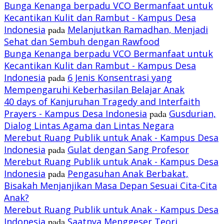
Bunga Kenanga berpadu VCO Bermanfaat untuk
Kecantikan Kulit dan Rambut - Kampus Desa
Indonesia
pada
Melanjutkan Ramadhan, Menjadi
Sehat dan Sembuh dengan Rawfood
Bunga Kenanga berpadu VCO Bermanfaat untuk
Kecantikan Kulit dan Rambut - Kampus Desa
Indonesia
pada
6 Jenis Konsentrasi yang
Mempengaruhi Keberhasilan Belajar Anak
40 days of Kanjuruhan Tragedy and Interfaith
Prayers - Kampus Desa Indonesia
pada
Gusdurian,
Dialog Lintas Agama dan Lintas Negara
Merebut Ruang Publik untuk Anak - Kampus Desa
Indonesia
pada
Gulat dengan Sang Profesor
Merebut Ruang Publik untuk Anak - Kampus Desa
Indonesia
pada
Pengasuhan Anak Berbakat,
Bisakah Menjanjikan Masa Depan Sesuai Cita-Cita
Anak?
Merebut Ruang Publik untuk Anak - Kampus Desa
Indonesia
pada
Saatnya Menggeser Teori