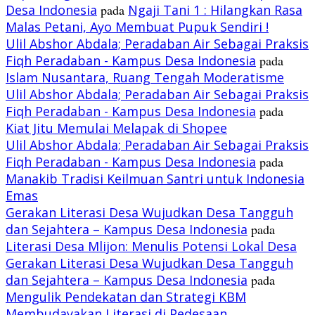
Desa Indonesia
pada
Ngaji Tani 1 : Hilangkan Rasa
Malas Petani, Ayo Membuat Pupuk Sendiri !
Ulil Abshor Abdala; Peradaban Air Sebagai Praksis
Fiqh Peradaban - Kampus Desa Indonesia
pada
Islam Nusantara, Ruang Tengah Moderatisme
Ulil Abshor Abdala; Peradaban Air Sebagai Praksis
Fiqh Peradaban - Kampus Desa Indonesia
pada
Kiat Jitu Memulai Melapak di Shopee
Ulil Abshor Abdala; Peradaban Air Sebagai Praksis
Fiqh Peradaban - Kampus Desa Indonesia
pada
Manakib Tradisi Keilmuan Santri untuk Indonesia
Emas
Gerakan Literasi Desa Wujudkan Desa Tangguh
dan Sejahtera – Kampus Desa Indonesia
pada
Literasi Desa Mlijon: Menulis Potensi Lokal Desa
Gerakan Literasi Desa Wujudkan Desa Tangguh
dan Sejahtera – Kampus Desa Indonesia
pada
Mengulik Pendekatan dan Strategi KBM
Membudayakan Literasi di Pedesaan