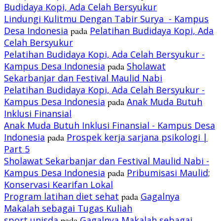
Budidaya Kopi, Ada Celah Bersyukur
Lindungi Kulitmu Dengan Tabir Surya - Kampus
Desa Indonesia
pada
Pelatihan Budidaya Kopi, Ada
Celah Bersyukur
Pelatihan Budidaya Kopi, Ada Celah Bersyukur -
Kampus Desa Indonesia
pada
Sholawat
Sekarbanjar dan Festival Maulid Nabi
Pelatihan Budidaya Kopi, Ada Celah Bersyukur -
Kampus Desa Indonesia
pada
Anak Muda Butuh
Inklusi Finansial
Anak Muda Butuh Inklusi Finansial - Kampus Desa
Indonesia
pada
Prospek kerja sarjana psikologi |
Part 5
Sholawat Sekarbanjar dan Festival Maulid Nabi -
Kampus Desa Indonesia
pada
Pribumisasi Maulid;
Konservasi Kearifan Lokal
Program latihan diet sehat
pada
Gagalnya
Makalah sebagai Tugas Kuliah
sport unisda
pada
Gagalnya Makalah sebagai