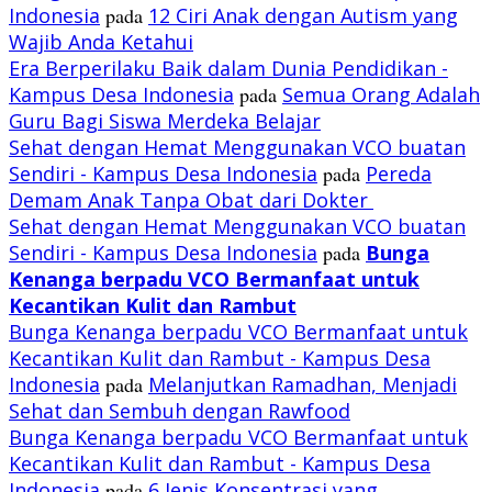
Indonesia
pada
12 Ciri Anak dengan Autism yang
Wajib Anda Ketahui
Era Berperilaku Baik dalam Dunia Pendidikan -
Kampus Desa Indonesia
pada
Semua Orang Adalah
Guru Bagi Siswa Merdeka Belajar
Sehat dengan Hemat Menggunakan VCO buatan
Sendiri - Kampus Desa Indonesia
pada
Pereda
Demam Anak Tanpa Obat dari Dokter
Sehat dengan Hemat Menggunakan VCO buatan
Sendiri - Kampus Desa Indonesia
pada
Bunga
Kenanga berpadu VCO
Bermanfaat untuk
Kecantikan Kulit dan Rambut
Bunga Kenanga berpadu VCO Bermanfaat untuk
Kecantikan Kulit dan Rambut - Kampus Desa
Indonesia
pada
Melanjutkan Ramadhan, Menjadi
Sehat dan Sembuh dengan Rawfood
Bunga Kenanga berpadu VCO Bermanfaat untuk
Kecantikan Kulit dan Rambut - Kampus Desa
Indonesia
pada
6 Jenis Konsentrasi yang