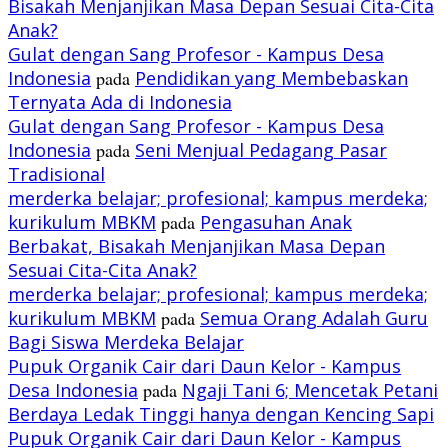
Bisakah Menjanjikan Masa Depan Sesuai Cita-Cita
Anak?
Gulat dengan Sang Profesor - Kampus Desa
Indonesia
pada
Pendidikan yang Membebaskan
Ternyata Ada di Indonesia
Gulat dengan Sang Profesor - Kampus Desa
Indonesia
pada
Seni Menjual Pedagang Pasar
Tradisional
merderka belajar; profesional; kampus merdeka;
kurikulum MBKM
pada
Pengasuhan Anak
Berbakat, Bisakah Menjanjikan Masa Depan
Sesuai Cita-Cita Anak?
merderka belajar; profesional; kampus merdeka;
kurikulum MBKM
pada
Semua Orang Adalah Guru
Bagi Siswa Merdeka Belajar
Pupuk Organik Cair dari Daun Kelor - Kampus
Desa Indonesia
pada
Ngaji Tani 6; Mencetak Petani
Berdaya Ledak Tinggi hanya dengan Kencing Sapi
Pupuk Organik Cair dari Daun Kelor - Kampus