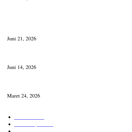
PALING BANYAK DILIHAT
Membaca Busu; Jejaring Pemberdayaan Masyarakat Desa Adat dan Pelesta
Alam
Juni 21, 2026
Urip, Sakderma Ngrumati Pengarepan
Juni 14, 2026
Minum Anti-Aging atau Belajar Menua Saja
Maret 24, 2026
KATEGORI TERPOPULER
Cerita Baru
59
Berita Inspiratif
20
Ilmu Pengetahuan
16