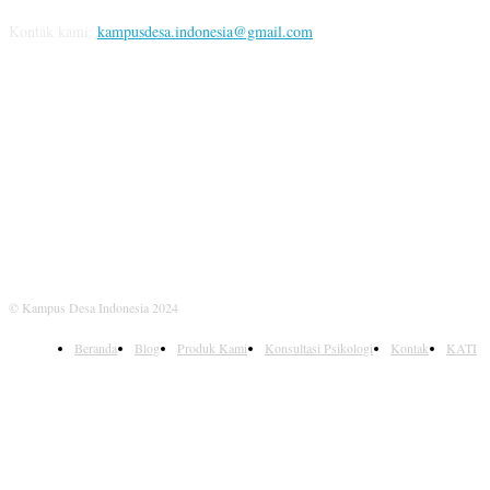
Kontak kami:
kampusdesa.indonesia@gmail.com
IKUTI KAMI
© Kampus Desa Indonesia 2024
Beranda
Blog
Produk Kami
Konsultasi Psikologi
Kontak
KATI