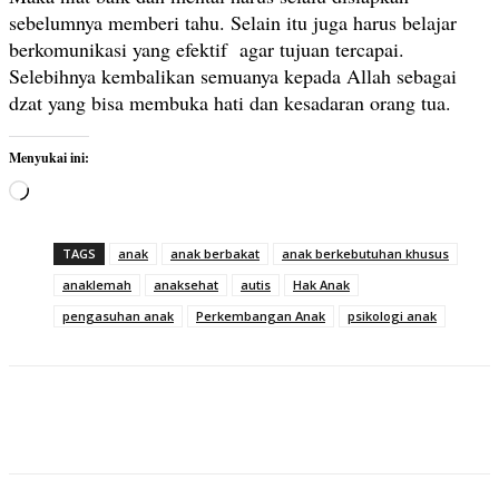
sebelumnya memberi tahu. Selain itu juga harus belajar
berkomunikasi yang efektif agar tujuan tercapai.
Selebihnya kembalikan semuanya kepada Allah sebagai
dzat yang bisa membuka hati dan kesadaran orang tua.
Menyukai ini:
M
e
m
TAGS
anak
anak berbakat
anak berkebutuhan khusus
u
anaklemah
anaksehat
autis
Hak Anak
a
pengasuhan anak
Perkembangan Anak
psikologi anak
t
.
.
.