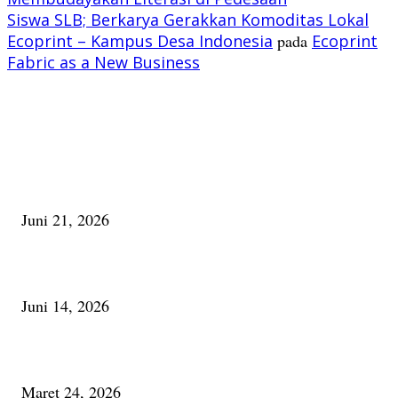
Siswa SLB; Berkarya Gerakkan Komoditas Lokal
Ecoprint – Kampus Desa Indonesia
pada
Ecoprint
Fabric as a New Business
PILIHAN EDITOR
Membaca Busu; Jejaring Pemberdayaan Masyarakat Desa Adat dan Pelesta
Alam
Juni 21, 2026
Urip, Sakderma Ngrumati Pengarepan
Juni 14, 2026
Minum Anti-Aging atau Belajar Menua Saja
Maret 24, 2026