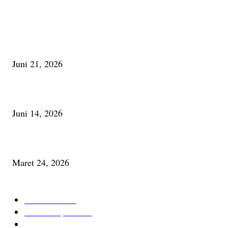
PALING BANYAK DILIHAT
Membaca Busu; Jejaring Pemberdayaan Masyarakat Desa Adat dan Pelesta
Alam
Juni 21, 2026
Urip, Sakderma Ngrumati Pengarepan
Juni 14, 2026
Minum Anti-Aging atau Belajar Menua Saja
Maret 24, 2026
KATEGORI TERPOPULER
Cerita Baru
59
Berita Inspiratif
20
Ilmu Pengetahuan
16