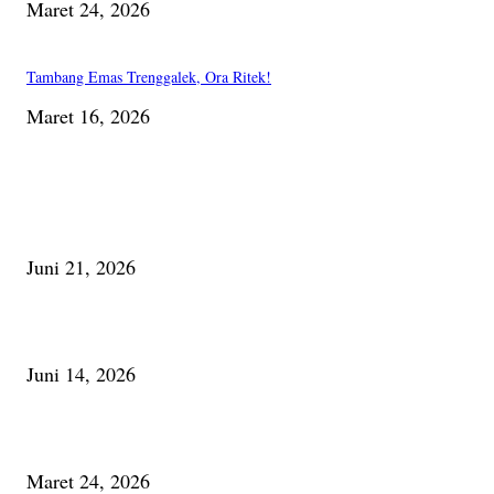
Maret 24, 2026
Tambang Emas Trenggalek, Ora Ritek!
Maret 16, 2026
PILIHAN EDITOR
Membaca Busu; Jejaring Pemberdayaan Masyarakat Desa Adat dan Pelesta
Alam
Juni 21, 2026
Urip, Sakderma Ngrumati Pengarepan
Juni 14, 2026
Minum Anti-Aging atau Belajar Menua Saja
Maret 24, 2026