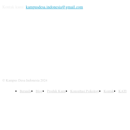
Kontak kami:
kampusdesa.indonesia@gmail.com
IKUTI KAMI
© Kampus Desa Indonesia 2024
Beranda
Blog
Produk Kami
Konsultasi Psikologi
Kontak
KATI