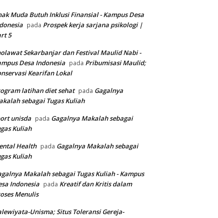
ak Muda Butuh Inklusi Finansial - Kampus Desa
donesia
Prospek kerja sarjana psikologi |
pada
rt 5
olawat Sekarbanjar dan Festival Maulid Nabi -
ampus Desa Indonesia
Pribumisasi Maulid;
pada
nservasi Kearifan Lokal
ogram latihan diet sehat
Gagalnya
pada
kalah sebagai Tugas Kuliah
ort unisda
Gagalnya Makalah sebagai
pada
gas Kuliah
ntal Health
Gagalnya Makalah sebagai
pada
gas Kuliah
galnya Makalah sebagai Tugas Kuliah - Kampus
sa Indonesia
Kreatif dan Kritis dalam
pada
oses Menulis
lewiyata-Unisma; Situs Toleransi Gereja-