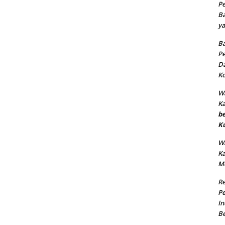
Pe
Ba
ya
Ba
Pe
Da
Ko
Wa
K
b
K
Wa
K
M
R
Pe
In
B