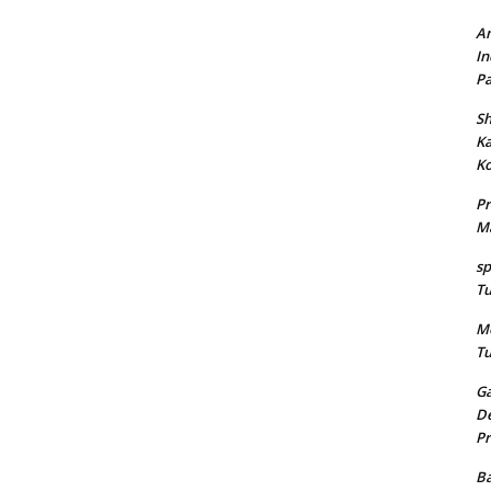
An
In
Pa
Sh
K
Ko
Pr
Ma
sp
Tu
Me
Tu
Ga
De
Pr
Ba