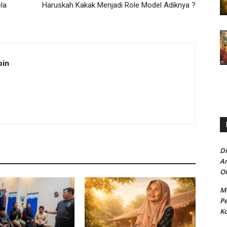
la
Haruskah Kakak Menjadi Role Model Adiknya ?
bin
Di
An
Oi
Me
Pe
Ko