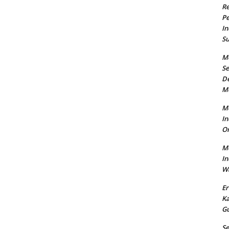
R
Pe
In
Su
M
Se
De
M
Me
In
O
Me
In
Wa
Er
K
Gu
S