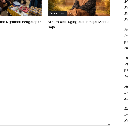
Me
Pe
Ba
Cerita Baru
Pe
rma Ngrumati Pengarepan
Minum Anti-Aging atau Belajar Menua
Saja
Ba
Pe
p
H
Ba
Pe
p
N
He
In
S
Sa
In
Ke