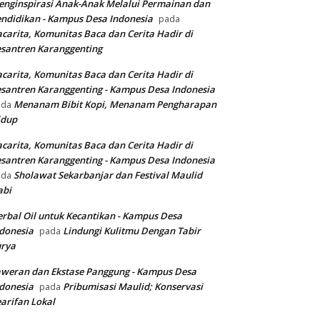
nginspirasi Anak-Anak Melalui Permainan dan
ndidikan - Kampus Desa Indonesia
pada
carita, Komunitas Baca dan Cerita Hadir di
santren Karanggenting
carita, Komunitas Baca dan Cerita Hadir di
santren Karanggenting - Kampus Desa Indonesia
Menanam Bibit Kopi, Menanam Pengharapan
ada
idup
carita, Komunitas Baca dan Cerita Hadir di
santren Karanggenting - Kampus Desa Indonesia
Sholawat Sekarbanjar dan Festival Maulid
ada
abi
rbal Oil untuk Kecantikan - Kampus Desa
donesia
Lindungi Kulitmu Dengan Tabir
pada
urya
weran dan Ekstase Panggung - Kampus Desa
donesia
Pribumisasi Maulid; Konservasi
pada
arifan Lokal