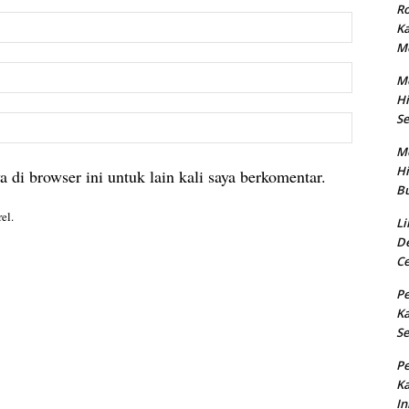
Ro
Nama:
K
M
Email:
M
Hi
Se
Website:
M
Hi
 di browser ini untuk lain kali saya berkomentar.
Bu
el.
Li
De
Ce
Pe
K
Se
Pe
K
In