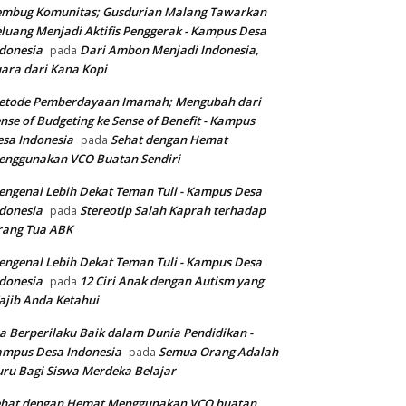
embug Komunitas; Gusdurian Malang Tawarkan
luang Menjadi Aktifis Penggerak - Kampus Desa
donesia
Dari Ambon Menjadi Indonesia,
pada
ara dari Kana Kopi
etode Pemberdayaan Imamah; Mengubah dari
nse of Budgeting ke Sense of Benefit - Kampus
sa Indonesia
Sehat dengan Hemat
pada
enggunakan VCO Buatan Sendiri
ngenal Lebih Dekat Teman Tuli - Kampus Desa
donesia
Stereotip Salah Kaprah terhadap
pada
rang Tua ABK
ngenal Lebih Dekat Teman Tuli - Kampus Desa
donesia
12 Ciri Anak dengan Autism yang
pada
jib Anda Ketahui
a Berperilaku Baik dalam Dunia Pendidikan -
ampus Desa Indonesia
Semua Orang Adalah
pada
ru Bagi Siswa Merdeka Belajar
ehat dengan Hemat Menggunakan VCO buatan