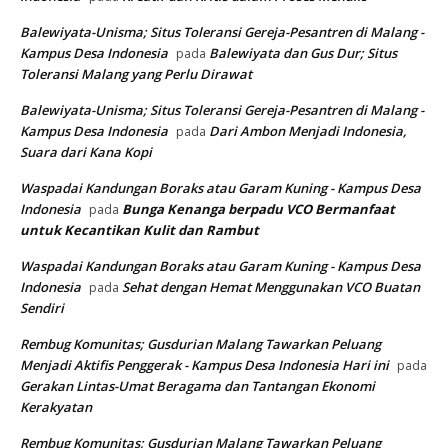
Balewiyata-Unisma; Situs Toleransi Gereja-Pesantren di Malang -
Kampus Desa Indonesia
Balewiyata dan Gus Dur; Situs
pada
Toleransi Malang yang Perlu Dirawat
Balewiyata-Unisma; Situs Toleransi Gereja-Pesantren di Malang -
Kampus Desa Indonesia
Dari Ambon Menjadi Indonesia,
pada
Suara dari Kana Kopi
Waspadai Kandungan Boraks atau Garam Kuning - Kampus Desa
Indonesia
Bunga Kenanga berpadu VCO
Bermanfaat
pada
untuk Kecantikan Kulit dan Rambut
Waspadai Kandungan Boraks atau Garam Kuning - Kampus Desa
Indonesia
Sehat dengan Hemat Menggunakan VCO Buatan
pada
Sendiri
Rembug Komunitas; Gusdurian Malang Tawarkan Peluang
Menjadi Aktifis Penggerak - Kampus Desa Indonesia Hari ini
pada
Gerakan Lintas-Umat Beragama dan Tantangan Ekonomi
Kerakyatan
Rembug Komunitas; Gusdurian Malang Tawarkan Peluang