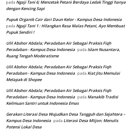
Ngaji Tani 6; Mencetak Petani Berdaya Ledak Tinggi hanya
pada
dengan Kencing Sapi
Pupuk Organik Cair dari Daun Kelor - Kampus Desa Indonesia
Ngaji Tani 1 : Hilangkan Rasa Malas Petani, Ayo Membuat
pada
Pupuk Sendiri !
Ulil Abshor Abdala; Peradaban Air Sebagai Praksis Fiqh
Peradaban - Kampus Desa Indonesia
Islam Nusantara,
pada
Ruang Tengah Moderatisme
Ulil Abshor Abdala; Peradaban Air Sebagai Praksis Fiqh
Peradaban - Kampus Desa Indonesia
Kiat Jitu Memulai
pada
Melapak di Shopee
Ulil Abshor Abdala; Peradaban Air Sebagai Praksis Fiqh
Peradaban - Kampus Desa Indonesia
Manakib Tradisi
pada
Keilmuan Santri untuk Indonesia Emas
Gerakan Literasi Desa Wujudkan Desa Tangguh dan Sejahtera –
Kampus Desa Indonesia
Literasi Desa Mlijon: Menulis
pada
Potensi Lokal Desa