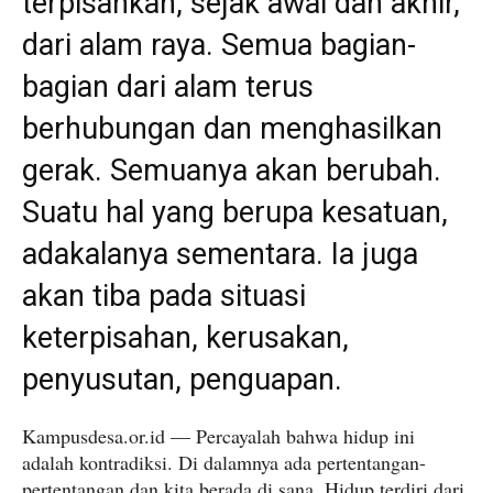
terpisahkan, sejak awal dan akhir,
dari alam raya. Semua bagian-
bagian dari alam terus
berhubungan dan menghasilkan
gerak. Semuanya akan berubah.
Suatu hal yang berupa kesatuan,
adakalanya sementara. Ia juga
akan tiba pada situasi
keterpisahan, kerusakan,
penyusutan, penguapan.
Kampusdesa.or.id — Percayalah bahwa hidup ini
adalah kontradiksi. Di dalamnya ada pertentangan-
pertentangan dan kita berada di sana. Hidup terdiri dari