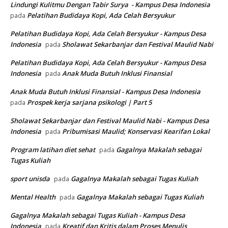
Lindungi Kulitmu Dengan Tabir Surya - Kampus Desa Indonesia
Pelatihan Budidaya Kopi, Ada Celah Bersyukur
pada
Pelatihan Budidaya Kopi, Ada Celah Bersyukur - Kampus Desa
Indonesia
Sholawat Sekarbanjar dan Festival Maulid Nabi
pada
Pelatihan Budidaya Kopi, Ada Celah Bersyukur - Kampus Desa
Indonesia
Anak Muda Butuh Inklusi Finansial
pada
Anak Muda Butuh Inklusi Finansial - Kampus Desa Indonesia
Prospek kerja sarjana psikologi | Part 5
pada
Sholawat Sekarbanjar dan Festival Maulid Nabi - Kampus Desa
Indonesia
Pribumisasi Maulid; Konservasi Kearifan Lokal
pada
Program latihan diet sehat
Gagalnya Makalah sebagai
pada
Tugas Kuliah
sport unisda
Gagalnya Makalah sebagai Tugas Kuliah
pada
Mental Health
Gagalnya Makalah sebagai Tugas Kuliah
pada
Gagalnya Makalah sebagai Tugas Kuliah - Kampus Desa
Indonesia
Kreatif dan Kritis dalam Proses Menulis
pada