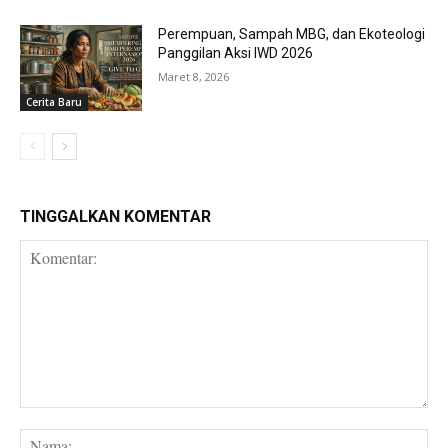
Perempuan, Sampah MBG, dan Ekoteologi
Panggilan Aksi IWD 2026
Maret 8, 2026
Cerita Baru
TINGGALKAN KOMENTAR
Komentar:
Na