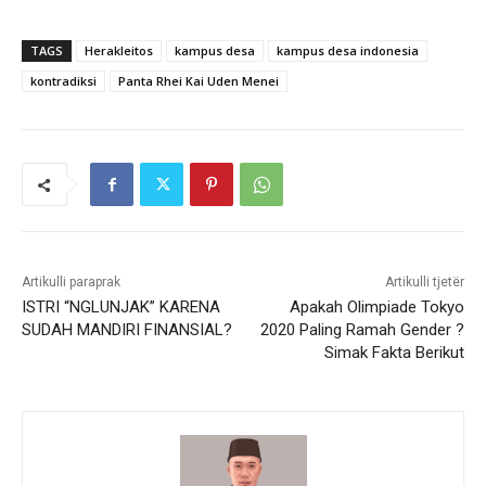
e
m
TAGS
Herakleitos
kampus desa
kampus desa indonesia
u
kontradiksi
Panta Rhei Kai Uden Menei
a
t
.
.
.
Artikulli paraprak
Artikulli tjetër
ISTRI “NGLUNJAK” KARENA
Apakah Olimpiade Tokyo
SUDAH MANDIRI FINANSIAL?
2020 Paling Ramah Gender ?
Simak Fakta Berikut