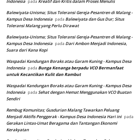
Indonesia
Kreatif dan Kritis dalam Proses Menulis
pada
Balewiyata-Unisma; Situs Toleransi Gereja-Pesantren di Malang -
Kampus Desa Indonesia
Balewiyata dan Gus Dur; Situs
pada
Toleransi Malang yang Perlu Dirawat
Balewiyata-Unisma; Situs Toleransi Gereja-Pesantren di Malang -
Kampus Desa Indonesia
Dari Ambon Menjadi Indonesia,
pada
Suara dari Kana Kopi
Waspadai Kandungan Boraks atau Garam Kuning - Kampus Desa
Indonesia
Bunga Kenanga berpadu VCO
Bermanfaat
pada
untuk Kecantikan Kulit dan Rambut
Waspadai Kandungan Boraks atau Garam Kuning - Kampus Desa
Indonesia
Sehat dengan Hemat Menggunakan VCO Buatan
pada
Sendiri
Rembug Komunitas; Gusdurian Malang Tawarkan Peluang
Menjadi Aktifis Penggerak - Kampus Desa Indonesia Hari ini
pada
Gerakan Lintas-Umat Beragama dan Tantangan Ekonomi
Kerakyatan