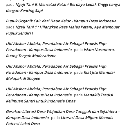
Ngaji Tani 6; Mencetak Petani Berdaya Ledak Tinggi hanya
pada
dengan Kencing Sapi
Pupuk Organik Cair dari Daun Kelor - Kampus Desa Indonesia
Ngaji Tani 1 : Hilangkan Rasa Malas Petani, Ayo Membuat
pada
Pupuk Sendiri !
Ulil Abshor Abdala; Peradaban Air Sebagai Praksis Fiqh
Peradaban - Kampus Desa Indonesia
Islam Nusantara,
pada
Ruang Tengah Moderatisme
Ulil Abshor Abdala; Peradaban Air Sebagai Praksis Fiqh
Peradaban - Kampus Desa Indonesia
Kiat Jitu Memulai
pada
Melapak di Shopee
Ulil Abshor Abdala; Peradaban Air Sebagai Praksis Fiqh
Peradaban - Kampus Desa Indonesia
Manakib Tradisi
pada
Keilmuan Santri untuk Indonesia Emas
Gerakan Literasi Desa Wujudkan Desa Tangguh dan Sejahtera –
Kampus Desa Indonesia
Literasi Desa Mlijon: Menulis
pada
Potensi Lokal Desa