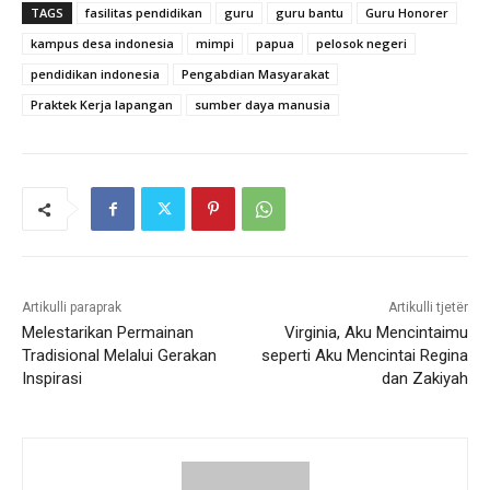
TAGS
fasilitas pendidikan
guru
guru bantu
Guru Honorer
kampus desa indonesia
mimpi
papua
pelosok negeri
pendidikan indonesia
Pengabdian Masyarakat
Praktek Kerja lapangan
sumber daya manusia
Artikulli paraprak
Artikulli tjetër
Melestarikan Permainan
Virginia, Aku Mencintaimu
Tradisional Melalui Gerakan
seperti Aku Mencintai Regina
Inspirasi
dan Zakiyah