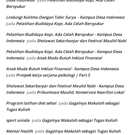
Desa Indonesia
Pelatihan Budidaya Kopi, Ada Celah
pada
Bersyukur
Lindungi Kulitmu Dengan Tabir Surya - Kampus Desa Indonesia
Pelatihan Budidaya Kopi, Ada Celah Bersyukur
pada
Pelatihan Budidaya Kopi, Ada Celah Bersyukur - Kampus Desa
Indonesia
Sholawat Sekarbanjar dan Festival Maulid Nabi
pada
Pelatihan Budidaya Kopi, Ada Celah Bersyukur - Kampus Desa
Indonesia
Anak Muda Butuh Inklusi Finansial
pada
Anak Muda Butuh Inklusi Finansial - Kampus Desa Indonesia
Prospek kerja sarjana psikologi | Part 5
pada
Sholawat Sekarbanjar dan Festival Maulid Nabi - Kampus Desa
Indonesia
Pribumisasi Maulid; Konservasi Kearifan Lokal
pada
Program latihan diet sehat
Gagalnya Makalah sebagai
pada
Tugas Kuliah
sport unisda
Gagalnya Makalah sebagai Tugas Kuliah
pada
Mental Health
Gagalnya Makalah sebagai Tugas Kuliah
pada