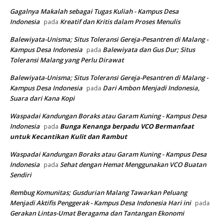
Gagalnya Makalah sebagai Tugas Kuliah - Kampus Desa
Indonesia
Kreatif dan Kritis dalam Proses Menulis
pada
Balewiyata-Unisma; Situs Toleransi Gereja-Pesantren di Malang -
Kampus Desa Indonesia
Balewiyata dan Gus Dur; Situs
pada
Toleransi Malang yang Perlu Dirawat
Balewiyata-Unisma; Situs Toleransi Gereja-Pesantren di Malang -
Kampus Desa Indonesia
Dari Ambon Menjadi Indonesia,
pada
Suara dari Kana Kopi
Waspadai Kandungan Boraks atau Garam Kuning - Kampus Desa
Indonesia
Bunga Kenanga berpadu VCO
Bermanfaat
pada
untuk Kecantikan Kulit dan Rambut
Waspadai Kandungan Boraks atau Garam Kuning - Kampus Desa
Indonesia
Sehat dengan Hemat Menggunakan VCO Buatan
pada
Sendiri
Rembug Komunitas; Gusdurian Malang Tawarkan Peluang
Menjadi Aktifis Penggerak - Kampus Desa Indonesia Hari ini
pada
Gerakan Lintas-Umat Beragama dan Tantangan Ekonomi