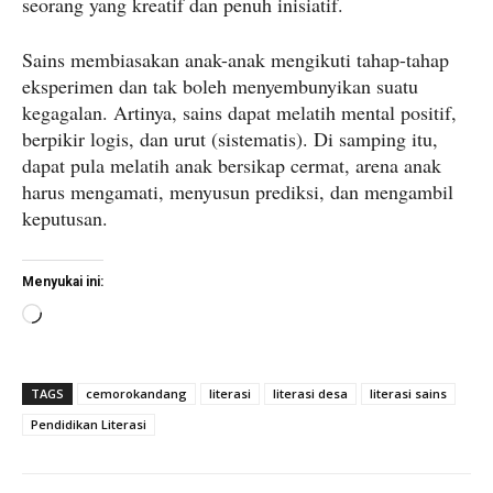
seorang yang kreatif dan penuh inisiatif.
Sains membiasakan anak-anak mengikuti tahap-tahap
eksperimen dan tak boleh menyembunyikan suatu
kegagalan. Artinya, sains dapat melatih mental positif,
berpikir logis, dan urut (sistematis). Di samping itu,
dapat pula melatih anak bersikap cermat, arena anak
harus mengamati, menyusun prediksi, dan mengambil
keputusan.
Menyukai ini:
M
e
m
TAGS
cemorokandang
literasi
literasi desa
literasi sains
u
Pendidikan Literasi
a
t
.