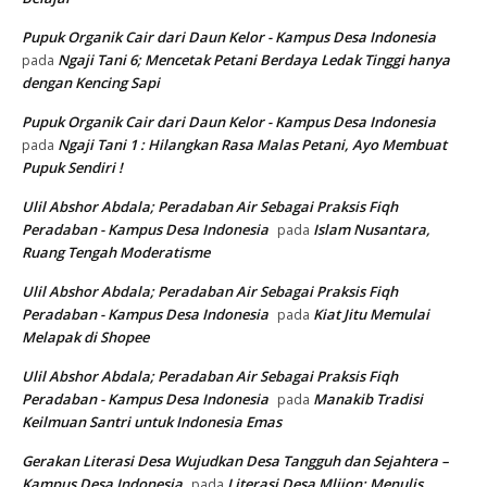
Pupuk Organik Cair dari Daun Kelor - Kampus Desa Indonesia
Ngaji Tani 6; Mencetak Petani Berdaya Ledak Tinggi hanya
pada
dengan Kencing Sapi
Pupuk Organik Cair dari Daun Kelor - Kampus Desa Indonesia
Ngaji Tani 1 : Hilangkan Rasa Malas Petani, Ayo Membuat
pada
Pupuk Sendiri !
Ulil Abshor Abdala; Peradaban Air Sebagai Praksis Fiqh
Peradaban - Kampus Desa Indonesia
Islam Nusantara,
pada
Ruang Tengah Moderatisme
Ulil Abshor Abdala; Peradaban Air Sebagai Praksis Fiqh
Peradaban - Kampus Desa Indonesia
Kiat Jitu Memulai
pada
Melapak di Shopee
Ulil Abshor Abdala; Peradaban Air Sebagai Praksis Fiqh
Peradaban - Kampus Desa Indonesia
Manakib Tradisi
pada
Keilmuan Santri untuk Indonesia Emas
Gerakan Literasi Desa Wujudkan Desa Tangguh dan Sejahtera –
Kampus Desa Indonesia
Literasi Desa Mlijon: Menulis
pada