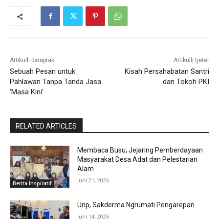
.
.
Artikulli paraprak
Artikulli tjetër
Sebuah Pesan untuk
Kisah Persahabatan Santri
Pahlawan Tanpa Tanda Jasa
dan Tokoh PKI
‘Masa Kini’
RELATED ARTICLES
Membaca Busu; Jejaring Pemberdayaan
Masyarakat Desa Adat dan Pelestarian
Alam
Juni 21, 2026
Berita Inspiratif
Urip, Sakderma Ngrumati Pengarepan
Juni 14, 2026