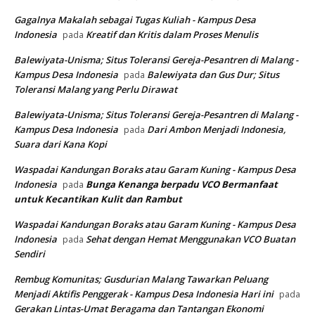
Gagalnya Makalah sebagai Tugas Kuliah - Kampus Desa
Indonesia
Kreatif dan Kritis dalam Proses Menulis
pada
Balewiyata-Unisma; Situs Toleransi Gereja-Pesantren di Malang -
Kampus Desa Indonesia
Balewiyata dan Gus Dur; Situs
pada
Toleransi Malang yang Perlu Dirawat
Balewiyata-Unisma; Situs Toleransi Gereja-Pesantren di Malang -
Kampus Desa Indonesia
Dari Ambon Menjadi Indonesia,
pada
Suara dari Kana Kopi
Waspadai Kandungan Boraks atau Garam Kuning - Kampus Desa
Indonesia
Bunga Kenanga berpadu VCO
Bermanfaat
pada
untuk Kecantikan Kulit dan Rambut
Waspadai Kandungan Boraks atau Garam Kuning - Kampus Desa
Indonesia
Sehat dengan Hemat Menggunakan VCO Buatan
pada
Sendiri
Rembug Komunitas; Gusdurian Malang Tawarkan Peluang
Menjadi Aktifis Penggerak - Kampus Desa Indonesia Hari ini
pada
Gerakan Lintas-Umat Beragama dan Tantangan Ekonomi