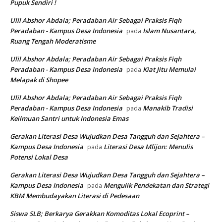
Pupuk Sendiri !
Ulil Abshor Abdala; Peradaban Air Sebagai Praksis Fiqh
Peradaban - Kampus Desa Indonesia
Islam Nusantara,
pada
Ruang Tengah Moderatisme
Ulil Abshor Abdala; Peradaban Air Sebagai Praksis Fiqh
Peradaban - Kampus Desa Indonesia
Kiat Jitu Memulai
pada
Melapak di Shopee
Ulil Abshor Abdala; Peradaban Air Sebagai Praksis Fiqh
Peradaban - Kampus Desa Indonesia
Manakib Tradisi
pada
Keilmuan Santri untuk Indonesia Emas
Gerakan Literasi Desa Wujudkan Desa Tangguh dan Sejahtera –
Kampus Desa Indonesia
Literasi Desa Mlijon: Menulis
pada
Potensi Lokal Desa
Gerakan Literasi Desa Wujudkan Desa Tangguh dan Sejahtera –
Kampus Desa Indonesia
Mengulik Pendekatan dan Strategi
pada
KBM Membudayakan Literasi di Pedesaan
Siswa SLB; Berkarya Gerakkan Komoditas Lokal Ecoprint –