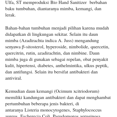
Ulfa, ST memproduksi Bio Hand Sanitizer berbahan
baku tumbuhan, diantaranya mimba, kemangi, dan
lerak.
Bahan-bahan tumbuhan menjadi pilihan karena mudah
didapatkan di lingkungan sekitar. Selain itu daun
mimba (Azadirachta indica A. Juss) mengandung
senyawa β-sitosterol, hyperoside, nimbolide, quercetin,
quercitrin, rutin, azadirachtin, dan nimbine. Daun
mimba juga di gunakan sebagai repelan, obat penyakit
kulit, hipertensi, diabetes, anthelmintika, ulkus peptik,
dan antifungsi. Selain itu bersifat antibakteri dan
antiviral.
Kemudian daun kemangi (Ocimum xcitriodorum)
memiliki kandungan antibakteri dan dapat menghambat
pertumbuhan beberapa jenis bakteri, di
antaranya Listeria monocytogenes, Staphylococcus
aureus, Escherecia Coli, Pseudomonas aeruginosa.