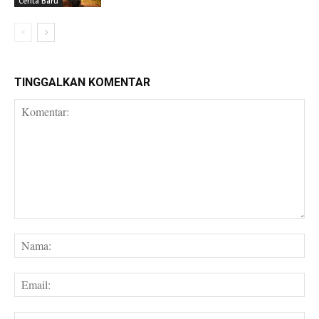
Cerita Baru
TINGGALKAN KOMENTAR
Komentar:
Na
Em