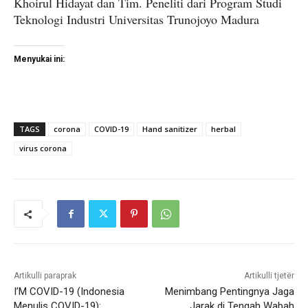
Khoirul Hidayat dan Tim. Peneliti dari Program Studi
Teknologi Industri Universitas Trunojoyo Madura
Menyukai ini:
TAGS
corona
COVID-19
Hand sanitizer
herbal
virus corona
Artikulli paraprak
Artikulli tjetër
I’M COVID-19 (Indonesia
Menimbang Pentingnya Jaga
Menulis COVID-19):
Jarak di Tengah Wabah