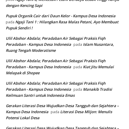
dengan Kencing Sapi
Pupuk Organik Cair dari Daun Kelor - Kampus Desa Indonesia
Ngaji Tani 1 : Hilangkan Rasa Malas Petani, Ayo Membuat
pada
Pupuk Sendiri !
Ulil Abshor Abdala; Peradaban Air Sebagai Praksis Fiqh
Peradaban - Kampus Desa Indonesia
Islam Nusantara,
pada
Ruang Tengah Moderatisme
Ulil Abshor Abdala; Peradaban Air Sebagai Praksis Fiqh
Peradaban - Kampus Desa Indonesia
Kiat Jitu Memulai
pada
Melapak di Shopee
Ulil Abshor Abdala; Peradaban Air Sebagai Praksis Fiqh
Peradaban - Kampus Desa Indonesia
Manakib Tradisi
pada
Keilmuan Santri untuk Indonesia Emas
Gerakan Literasi Desa Wujudkan Desa Tangguh dan Sejahtera –
Kampus Desa Indonesia
Literasi Desa Mlijon: Menulis
pada
Potensi Lokal Desa
Gerakan Literasi Desa Wujudkan Desa Tangguh dan Sejahtera –