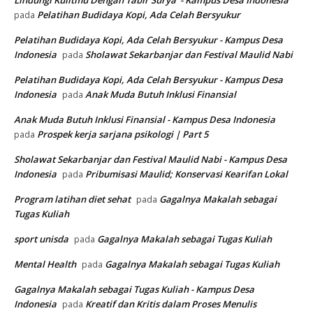
Lindungi Kulitmu Dengan Tabir Surya - Kampus Desa Indonesia
Pelatihan Budidaya Kopi, Ada Celah Bersyukur
pada
Pelatihan Budidaya Kopi, Ada Celah Bersyukur - Kampus Desa
Indonesia
Sholawat Sekarbanjar dan Festival Maulid Nabi
pada
Pelatihan Budidaya Kopi, Ada Celah Bersyukur - Kampus Desa
Indonesia
Anak Muda Butuh Inklusi Finansial
pada
Anak Muda Butuh Inklusi Finansial - Kampus Desa Indonesia
Prospek kerja sarjana psikologi | Part 5
pada
Sholawat Sekarbanjar dan Festival Maulid Nabi - Kampus Desa
Indonesia
Pribumisasi Maulid; Konservasi Kearifan Lokal
pada
Program latihan diet sehat
Gagalnya Makalah sebagai
pada
Tugas Kuliah
sport unisda
Gagalnya Makalah sebagai Tugas Kuliah
pada
Mental Health
Gagalnya Makalah sebagai Tugas Kuliah
pada
Gagalnya Makalah sebagai Tugas Kuliah - Kampus Desa
Indonesia
Kreatif dan Kritis dalam Proses Menulis
pada