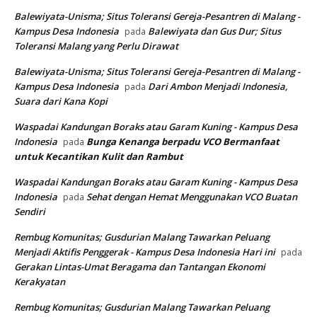
Balewiyata-Unisma; Situs Toleransi Gereja-Pesantren di Malang -
Kampus Desa Indonesia
Balewiyata dan Gus Dur; Situs
pada
Toleransi Malang yang Perlu Dirawat
Balewiyata-Unisma; Situs Toleransi Gereja-Pesantren di Malang -
Kampus Desa Indonesia
Dari Ambon Menjadi Indonesia,
pada
Suara dari Kana Kopi
Waspadai Kandungan Boraks atau Garam Kuning - Kampus Desa
Indonesia
Bunga Kenanga berpadu VCO
Bermanfaat
pada
untuk Kecantikan Kulit dan Rambut
Waspadai Kandungan Boraks atau Garam Kuning - Kampus Desa
Indonesia
Sehat dengan Hemat Menggunakan VCO Buatan
pada
Sendiri
Rembug Komunitas; Gusdurian Malang Tawarkan Peluang
Menjadi Aktifis Penggerak - Kampus Desa Indonesia Hari ini
pada
Gerakan Lintas-Umat Beragama dan Tantangan Ekonomi
Kerakyatan
Rembug Komunitas; Gusdurian Malang Tawarkan Peluang