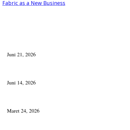
Fabric as a New Business
PILIHAN EDITOR
Membaca Busu; Jejaring Pemberdayaan Masyarakat Desa Adat dan Pelesta
Alam
Juni 21, 2026
Urip, Sakderma Ngrumati Pengarepan
Juni 14, 2026
Minum Anti-Aging atau Belajar Menua Saja
Maret 24, 2026
PALING BANYAK DILIHAT