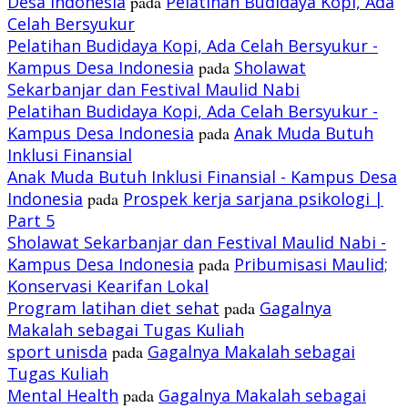
Desa Indonesia
pada
Pelatihan Budidaya Kopi, Ada
Celah Bersyukur
Pelatihan Budidaya Kopi, Ada Celah Bersyukur -
Kampus Desa Indonesia
pada
Sholawat
Sekarbanjar dan Festival Maulid Nabi
Pelatihan Budidaya Kopi, Ada Celah Bersyukur -
Kampus Desa Indonesia
pada
Anak Muda Butuh
Inklusi Finansial
Anak Muda Butuh Inklusi Finansial - Kampus Desa
Indonesia
pada
Prospek kerja sarjana psikologi |
Part 5
Sholawat Sekarbanjar dan Festival Maulid Nabi -
Kampus Desa Indonesia
pada
Pribumisasi Maulid;
Konservasi Kearifan Lokal
Program latihan diet sehat
pada
Gagalnya
Makalah sebagai Tugas Kuliah
sport unisda
pada
Gagalnya Makalah sebagai
Tugas Kuliah
Mental Health
pada
Gagalnya Makalah sebagai