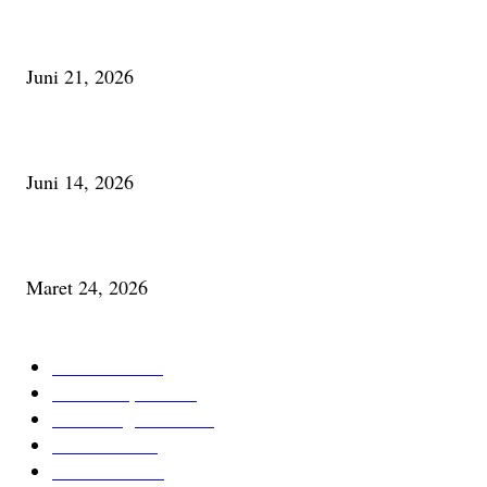
Membaca Busu; Jejaring Pemberdayaan Masyarakat Desa Adat dan Pelesta
Alam
Juni 21, 2026
Urip, Sakderma Ngrumati Pengarepan
Juni 14, 2026
Minum Anti-Aging atau Belajar Menua Saja
Maret 24, 2026
KATEGORI TERPOPULER
Cerita Baru
59
Berita Inspiratif
20
Ilmu Pengetahuan
16
Tutur Desa
14
Jurnal Desa
11