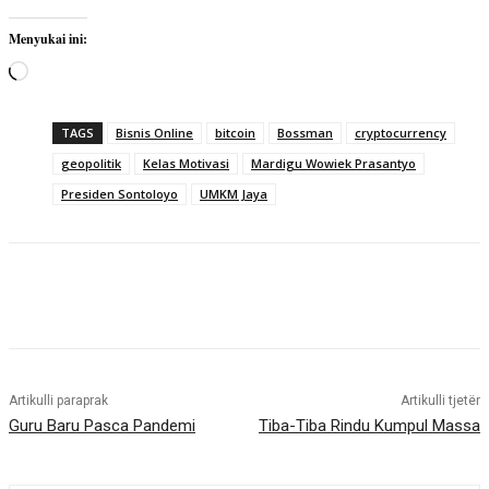
Menyukai ini:
M
e
m
TAGS
Bisnis Online
bitcoin
Bossman
cryptocurrency
u
geopolitik
Kelas Motivasi
Mardigu Wowiek Prasantyo
a
Presiden Sontoloyo
UMKM Jaya
t
.
.
.
Artikulli paraprak
Artikulli tjetër
Guru Baru Pasca Pandemi
Tiba-Tiba Rindu Kumpul Massa