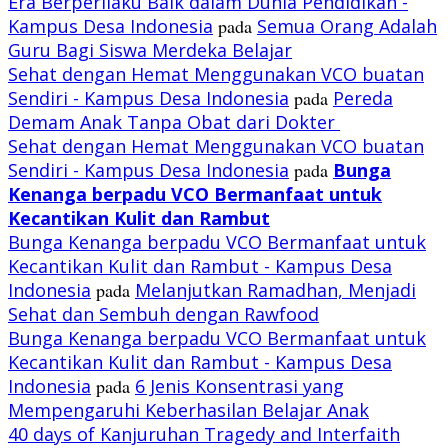
Era Berperilaku Baik dalam Dunia Pendidikan -
Kampus Desa Indonesia
pada
Semua Orang Adalah
Guru Bagi Siswa Merdeka Belajar
Sehat dengan Hemat Menggunakan VCO buatan
Sendiri - Kampus Desa Indonesia
pada
Pereda
Demam Anak Tanpa Obat dari Dokter
Sehat dengan Hemat Menggunakan VCO buatan
Sendiri - Kampus Desa Indonesia
pada
Bunga
Kenanga berpadu VCO
Bermanfaat untuk
Kecantikan Kulit dan Rambut
Bunga Kenanga berpadu VCO Bermanfaat untuk
Kecantikan Kulit dan Rambut - Kampus Desa
Indonesia
pada
Melanjutkan Ramadhan, Menjadi
Sehat dan Sembuh dengan Rawfood
Bunga Kenanga berpadu VCO Bermanfaat untuk
Kecantikan Kulit dan Rambut - Kampus Desa
Indonesia
pada
6 Jenis Konsentrasi yang
Mempengaruhi Keberhasilan Belajar Anak
40 days of Kanjuruhan Tragedy and Interfaith