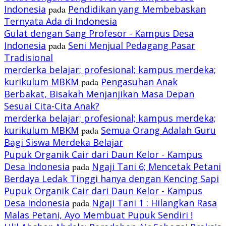
Indonesia
pada
Pendidikan yang Membebaskan
Ternyata Ada di Indonesia
Gulat dengan Sang Profesor - Kampus Desa
Indonesia
pada
Seni Menjual Pedagang Pasar
Tradisional
merderka belajar; profesional; kampus merdeka;
kurikulum MBKM
pada
Pengasuhan Anak
Berbakat, Bisakah Menjanjikan Masa Depan
Sesuai Cita-Cita Anak?
merderka belajar; profesional; kampus merdeka;
kurikulum MBKM
pada
Semua Orang Adalah Guru
Bagi Siswa Merdeka Belajar
Pupuk Organik Cair dari Daun Kelor - Kampus
Desa Indonesia
pada
Ngaji Tani 6; Mencetak Petani
Berdaya Ledak Tinggi hanya dengan Kencing Sapi
Pupuk Organik Cair dari Daun Kelor - Kampus
Desa Indonesia
pada
Ngaji Tani 1 : Hilangkan Rasa
Malas Petani, Ayo Membuat Pupuk Sendiri !