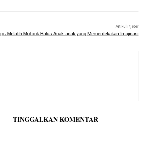
Artikulli tjetër
pi ; Melatih Motorik Halus Anak-anak yang Memerdekakan Imajinasi
TINGGALKAN KOMENTAR