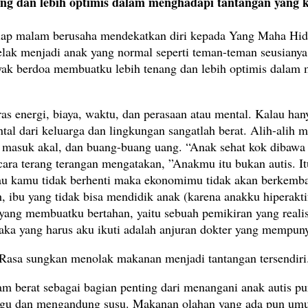
ng dan lebih optimis dalam menghadapi tantangan yang 
etiap malam berusaha mendekatkan diri kepada Yang Maha Hi
k menjadi anak yang normal seperti teman-teman seusianya d
yak berdoa membuatku lebih tenang dan lebih optimis dalam
as energi, biaya, waktu, dan perasaan atau mental. Kalau ha
l dari keluarga dan lingkungan sangatlah berat. Alih-alih 
 masuk akal, dan buang-buang uang. “Anak sehat kok dibawa 
secara terang terangan mengatakan, ”Anakmu itu bukan autis.
lau kamu tidak berhenti maka ekonomimu tidak akan berkemba
, ibu yang tidak bisa mendidik anak (karena anakku hiperaktif
tu yang membuatku bertahan, yaitu sebuah pemikiran yang real
ka yang harus aku ikuti adalah anjuran dokter yang mempunya
Rasa sungkan menolak makanan menjadi tantangan tersendiri
 berat sebagai bagian penting dari menangani anak autis pun
terigu dan mengandung susu. Makanan olahan yang ada pun u