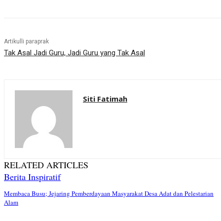
.
Artikulli paraprak
Tak Asal Jadi Guru, Jadi Guru yang Tak Asal
Siti Fatimah
RELATED ARTICLES
Berita Inspiratif
Membaca Busu; Jejaring Pemberdayaan Masyarakat Desa Adat dan Pelestarian
Alam