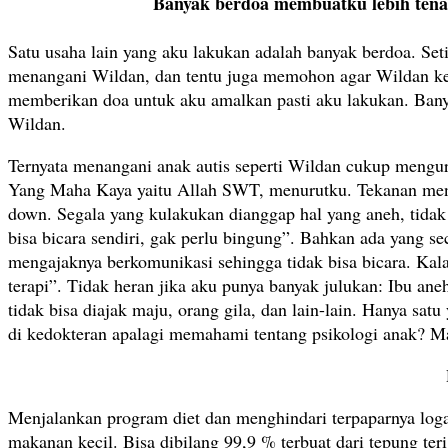
Banyak berdoa membuatku lebih tena
Satu usaha lain yang aku lakukan adalah banyak berdoa. S
menangani Wildan, dan tentu juga memohon agar Wildan kela
memberikan doa untuk aku amalkan pasti aku lakukan. Ban
Wildan.
Ternyata menangani anak autis seperti Wildan cukup mengur
Yang Maha Kaya yaitu Allah SWT, menurutku. Tekanan menta
down. Segala yang kulakukan dianggap hal yang aneh, tidak
bisa bicara sendiri, gak perlu bingung”. Bahkan ada yang 
mengajaknya berkomunikasi sehingga tidak bisa bicara. Ka
terapi”. Tidak heran jika aku punya banyak julukan: Ibu aneh
tidak bisa diajak maju, orang gila, dan lain-lain. Hanya sa
di kedokteran apalagi memahami tentang psikologi anak? Ma
Menjalankan program diet dan menghindari terpaparnya logam
makanan kecil. Bisa dibilang 99,9 % terbuat dari tepung 