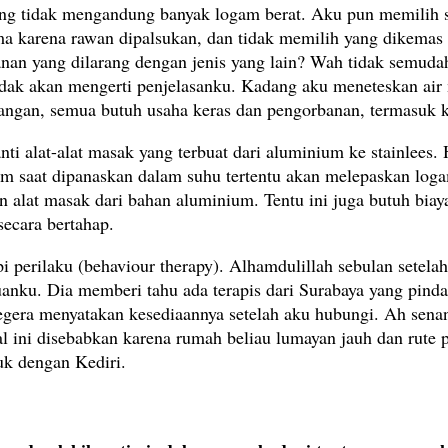
ng tidak mengandung banyak logam berat. Aku pun memilih s
ma karena rawan dipalsukan, dan tidak memilih yang dikemas
an yang dilarang dengan jenis yang lain? Wah tidak semudah
tidak akan mengerti penjelasanku. Kadang aku meneteskan air
uangan, semua butuh usaha keras dan pengorbanan, termasuk 
ti alat-alat masak yang terbuat dari aluminium ke stainlees. 
um saat dipanaskan dalam suhu tertentu akan melepaskan lo
lat masak dari bahan aluminium. Tentu ini juga butuh biaya
secara bertahap.
api perilaku (behaviour therapy). Alhamdulillah sebulan sete
anku. Dia memberi tahu ada terapis dari Surabaya yang pinda
egera menyatakan kesediaannya setelah aku hubungi. Ah senan
l ini disebabkan karena rumah beliau lumayan jauh dan rute 
k dengan Kediri.