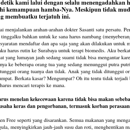
i detik kami lalui dengan selalu menengadahkan
i kemampuan hamba-Nya. Meskipun tidak mudah,
g membuatku terjatuh ini.
 menjalankan arahan-arahan dokter Sasanti satu persatu. Pe
at tinggalku bahkan untuk ke sana harus nambang (menyebera
ersyaratan mendaftar dan apa saja yang akan dilakukan untuk
u harus rutin ke Surabaya untuk terapi biomedis. Aku berkat
at yang lumayan jauh sedang suami tidak bisa mengantar kar
nya ke beberapa orang tua yang sedang menunggui putra putrin
itunggui orang tuanya dan tidak. Anak yang tidak ditunggui o
umpat. Berkata kasar? Mengumpat? Oh itu tentu tidak terjadi b
harus mencari terapis ke mana.
arus menelan kekecewaan karena tidak bisa makan sebeb
usaha keras dan pengorbanan, termasuk korban perasaan
ten Free seperti yang disarankan. Semua makanan yang menga
gula, menyingkirkan jauh-jauh susu dan roti, menghentikan