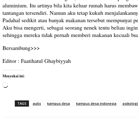
aluminium. Itu artinya bila kita keluar rumah harus membaw
tantangan tersendiri. Namun aku tetap kukuh menjalankannya
Padahal sedikit atau banyak makanan tersebut mempunyai pe
Aku bisa mengerti, sebagai seorang nenek tentu beliau in
sehingga mereka tidak pernah memberi makanan kecuali bu
Bersambung>>>
Editor : Faatihatul Ghaybiyyah
Menyukai ini:
M
e
m
TAGS
autis
kampus desa
kampus desa indonesia
psikologi
u
a
t
.
Bagikan
.