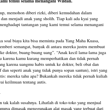
kami temui selama menangani Wildan.
dup, memohon diberi rizki, diberi kemudahan dalam
an menjadi anak yang sholih. Tiap kali ada kyai yang
 menghadapi tantangan yang kami temui selama menangani
nya soal biaya kita bisa meminta pada Yang Maha Kuasa,
memberi semangat, banyak di antara mereka justru membuat
ke dokter, buang-buang uang”. “Anak kecil lama-lama juga
 Itu karena kamu kurang memperhatikan dan tidak pernah
ng karena uangmu habis untuk ke dokter, beli obat dan
 dan seperti anak yang tidak punya sopan santun), istri yang
istis: mereka tahu apa? Bukankah mereka tidak pernah kuliah
i keilmuan tentang autis.
.
 tak kalah susahnya. Lihatlah di toko-toko yang menjual
mumnya dimasak menggunakan alat masak yang terbuat dari