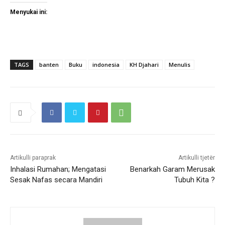
Menyukai ini:
TAGS
banten
Buku
indonesia
KH Djahari
Menulis
Artikulli paraprak
Artikulli tjetër
Inhalasi Rumahan; Mengatasi
Benarkah Garam Merusak
Sesak Nafas secara Mandiri
Tubuh Kita ?