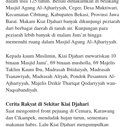
dalam usia 125 tahun. Beliau dimakamkan di belakang
Masjid Agung Al-Ajhariyyah, Ceger, Desa Muktiwari,
Kecamatan Cibitung, Kabupaten Bekasi, Provinsi Jawa
Barat. Makam Kiai Djahari banyak dikunjungi peziarah
dari berbagai daerah di tanah air. Kunjungan para
peziarah lebih banyak di malam Jum’at hingga
memenuhi ruang dalam Masjid Agung Al-Ajhariyyah.
Kepada kaum Muslimin, Kiai Djahari mewariskan 10
binaan Masjid Jami’, 69 binaan musholla, 69 Majelis
Taklim Kaum Ibu, Madrasah Ibtidaiyah, Madrasah
Tsanawiyah, Madrasah Aliyah, Pondok Pesantren Al-
Ajhariyyah, Majelis Dzikir Thariqat Qodariyyah wan-
Naqsabandiyah.
Cerita Rakyat di Sekitar Kiai Djahari
Saat mengontrol front pejuang di Cemara, Karawang
dan Cikampek, mendadak hujan turun, sementara
makanan habis. Lalu Kiai Djahari mengumpulkan