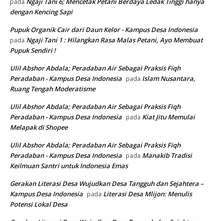
Ngaji Tani 6; Mencetak Petani Berdaya Ledak Tinggi hanya
pada
dengan Kencing Sapi
Pupuk Organik Cair dari Daun Kelor - Kampus Desa Indonesia
Ngaji Tani 1 : Hilangkan Rasa Malas Petani, Ayo Membuat
pada
Pupuk Sendiri !
Ulil Abshor Abdala; Peradaban Air Sebagai Praksis Fiqh
Peradaban - Kampus Desa Indonesia
Islam Nusantara,
pada
Ruang Tengah Moderatisme
Ulil Abshor Abdala; Peradaban Air Sebagai Praksis Fiqh
Peradaban - Kampus Desa Indonesia
Kiat Jitu Memulai
pada
Melapak di Shopee
Ulil Abshor Abdala; Peradaban Air Sebagai Praksis Fiqh
Peradaban - Kampus Desa Indonesia
Manakib Tradisi
pada
Keilmuan Santri untuk Indonesia Emas
Gerakan Literasi Desa Wujudkan Desa Tangguh dan Sejahtera –
Kampus Desa Indonesia
Literasi Desa Mlijon: Menulis
pada
Potensi Lokal Desa