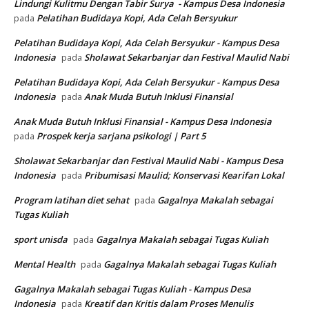
Lindungi Kulitmu Dengan Tabir Surya - Kampus Desa Indonesia
Pelatihan Budidaya Kopi, Ada Celah Bersyukur
pada
Pelatihan Budidaya Kopi, Ada Celah Bersyukur - Kampus Desa
Indonesia
Sholawat Sekarbanjar dan Festival Maulid Nabi
pada
Pelatihan Budidaya Kopi, Ada Celah Bersyukur - Kampus Desa
Indonesia
Anak Muda Butuh Inklusi Finansial
pada
Anak Muda Butuh Inklusi Finansial - Kampus Desa Indonesia
Prospek kerja sarjana psikologi | Part 5
pada
Sholawat Sekarbanjar dan Festival Maulid Nabi - Kampus Desa
Indonesia
Pribumisasi Maulid; Konservasi Kearifan Lokal
pada
Program latihan diet sehat
Gagalnya Makalah sebagai
pada
Tugas Kuliah
sport unisda
Gagalnya Makalah sebagai Tugas Kuliah
pada
Mental Health
Gagalnya Makalah sebagai Tugas Kuliah
pada
Gagalnya Makalah sebagai Tugas Kuliah - Kampus Desa
Indonesia
Kreatif dan Kritis dalam Proses Menulis
pada