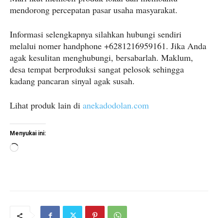
mendorong percepatan pasar usaha masyarakat.
Informasi selengkapnya silahkan hubungi sendiri
melalui nomer handphone +6281216959161. Jika Anda
agak kesulitan menghubungi, bersabarlah. Maklum,
desa tempat berproduksi sangat pelosok sehingga
kadang pancaran sinyal agak susah.
Lihat produk lain di
anekadodolan.com
Menyukai ini:
M
e
m
u
a
t