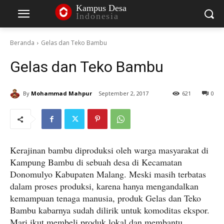
Kampus Desa
Indonesia
Beranda
Gelas dan Teko Bambu
Gelas dan Teko Bambu
By
Mohammad Mahpur
September 2, 2017
621
0
Kerajinan bambu diproduksi oleh warga masyarakat di
Kampung Bambu di sebuah desa di Kecamatan
Donomulyo Kabupaten Malang. Meski masih terbatas
dalam proses produksi, karena hanya mengandalkan
kemampuan tenaga manusia, produk Gelas dan Teko
Bambu kabarnya sudah dilirik untuk komoditas ekspor.
Mari ikut membeli produk lokal dan membantu