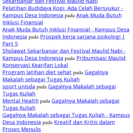
Sekarbanjar dan Festival Maulid Nabi
Pelatihan Budidaya Kopi, Ada Celah Bersyukur -
Kampus Desa Indonesia
pada
Anak Muda Butuh
Inklusi Finansial
Anak Muda Butuh Inklusi Finansial - Kampus Desa
Indonesia
pada
Prospek kerja sarjana psikologi |
Part 5
Sholawat Sekarbanjar dan Festival Maulid Nabi -
Kampus Desa Indonesia
pada
Pribumisasi Maulid;
Konservasi Kearifan Lokal
Program latihan diet sehat
pada
Gagalnya
Makalah sebagai Tugas Kuliah
sport unisda
pada
Gagalnya Makalah sebagai
Tugas Kuliah
Mental Health
pada
Gagalnya Makalah sebagai
Tugas Kuliah
Gagalnya Makalah sebagai Tugas Kuliah - Kampus
Desa Indonesia
pada
Kreatif dan Kritis dalam
Proses Menulis