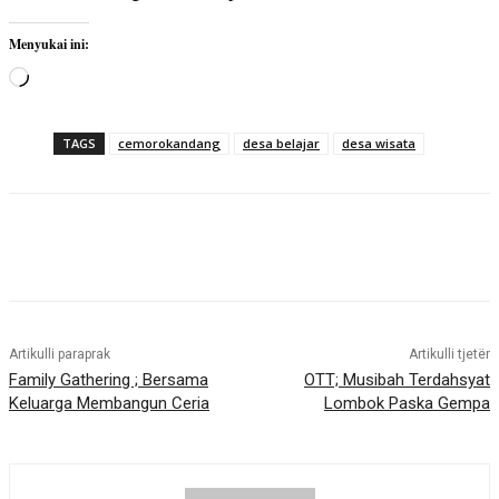
Menyukai ini:
M
e
m
TAGS
cemorokandang
desa belajar
desa wisata
u
a
t
.
.
.
Artikulli paraprak
Artikulli tjetër
Family Gathering ; Bersama
OTT; Musibah Terdahsyat
Keluarga Membangun Ceria
Lombok Paska Gempa