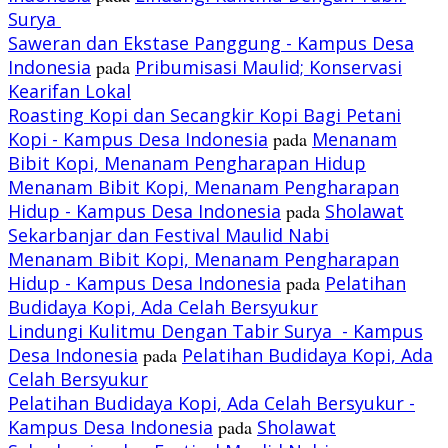
Surya
Saweran dan Ekstase Panggung - Kampus Desa
Indonesia
pada
Pribumisasi Maulid; Konservasi
Kearifan Lokal
Roasting Kopi dan Secangkir Kopi Bagi Petani
Kopi - Kampus Desa Indonesia
pada
Menanam
Bibit Kopi, Menanam Pengharapan Hidup
Menanam Bibit Kopi, Menanam Pengharapan
Hidup - Kampus Desa Indonesia
pada
Sholawat
Sekarbanjar dan Festival Maulid Nabi
Menanam Bibit Kopi, Menanam Pengharapan
Hidup - Kampus Desa Indonesia
pada
Pelatihan
Budidaya Kopi, Ada Celah Bersyukur
Lindungi Kulitmu Dengan Tabir Surya - Kampus
Desa Indonesia
pada
Pelatihan Budidaya Kopi, Ada
Celah Bersyukur
Pelatihan Budidaya Kopi, Ada Celah Bersyukur -
Kampus Desa Indonesia
pada
Sholawat