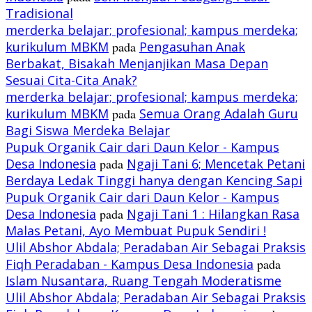
Tradisional
merderka belajar; profesional; kampus merdeka;
kurikulum MBKM
pada
Pengasuhan Anak
Berbakat, Bisakah Menjanjikan Masa Depan
Sesuai Cita-Cita Anak?
merderka belajar; profesional; kampus merdeka;
kurikulum MBKM
pada
Semua Orang Adalah Guru
Bagi Siswa Merdeka Belajar
Pupuk Organik Cair dari Daun Kelor - Kampus
Desa Indonesia
pada
Ngaji Tani 6; Mencetak Petani
Berdaya Ledak Tinggi hanya dengan Kencing Sapi
Pupuk Organik Cair dari Daun Kelor - Kampus
Desa Indonesia
pada
Ngaji Tani 1 : Hilangkan Rasa
Malas Petani, Ayo Membuat Pupuk Sendiri !
Ulil Abshor Abdala; Peradaban Air Sebagai Praksis
Fiqh Peradaban - Kampus Desa Indonesia
pada
Islam Nusantara, Ruang Tengah Moderatisme
Ulil Abshor Abdala; Peradaban Air Sebagai Praksis