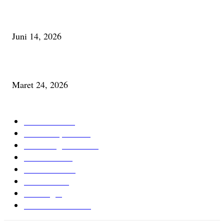
Urip, Sakderma Ngrumati Pengarepan
Juni 14, 2026
Minum Anti-Aging atau Belajar Menua Saja
Maret 24, 2026
KATEGORI TERPOPULER
Cerita Baru
59
Berita Inspiratif
20
Ilmu Pengetahuan
16
Tutur Desa
14
Jurnal Desa
11
Giat Desa
11
Psikologi
9
Kesehatan Alami
7