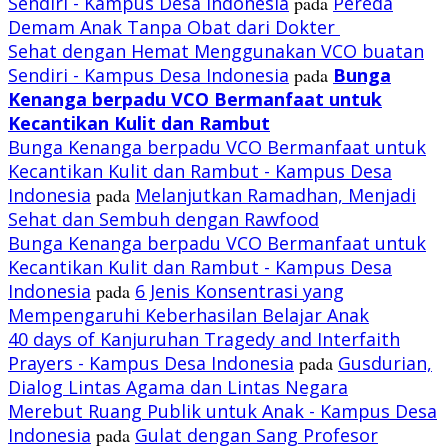
Sendiri - Kampus Desa Indonesia
pada
Pereda
Demam Anak Tanpa Obat dari Dokter
Sehat dengan Hemat Menggunakan VCO buatan
Sendiri - Kampus Desa Indonesia
pada
Bunga
Kenanga berpadu VCO
Bermanfaat untuk
Kecantikan Kulit dan Rambut
Bunga Kenanga berpadu VCO Bermanfaat untuk
Kecantikan Kulit dan Rambut - Kampus Desa
Indonesia
pada
Melanjutkan Ramadhan, Menjadi
Sehat dan Sembuh dengan Rawfood
Bunga Kenanga berpadu VCO Bermanfaat untuk
Kecantikan Kulit dan Rambut - Kampus Desa
Indonesia
pada
6 Jenis Konsentrasi yang
Mempengaruhi Keberhasilan Belajar Anak
40 days of Kanjuruhan Tragedy and Interfaith
Prayers - Kampus Desa Indonesia
pada
Gusdurian,
Dialog Lintas Agama dan Lintas Negara
Merebut Ruang Publik untuk Anak - Kampus Desa
Indonesia
pada
Gulat dengan Sang Profesor