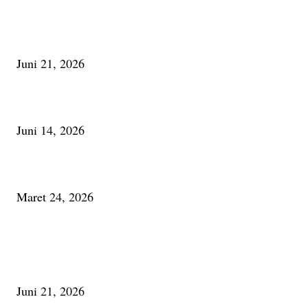
Membaca Busu; Jejaring Pemberdayaan Masyarakat Desa Adat dan Pelesta
Alam
Juni 21, 2026
Urip, Sakderma Ngrumati Pengarepan
Juni 14, 2026
Minum Anti-Aging atau Belajar Menua Saja
Maret 24, 2026
PALING BANYAK DILIHAT
Membaca Busu; Jejaring Pemberdayaan Masyarakat Desa Adat dan Pelesta
Alam
Juni 21, 2026