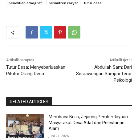
penelitian etnografi
pesantren rakyat
tutur desa
Artikulli paraprak
Artikulli tjetër
Tutur Desa; Menyebarluaskan
Abdullah Sam: Dari
Pitutur Orang Desa
Sesrawungan Sampai Teror
Psikologi
RELATED ARTICLES
Membaca Busu; Jejaring Pemberdayaan
Masyarakat Desa Adat dan Pelestarian
Alam
Juni 21, 2026
Berita Inspiratif