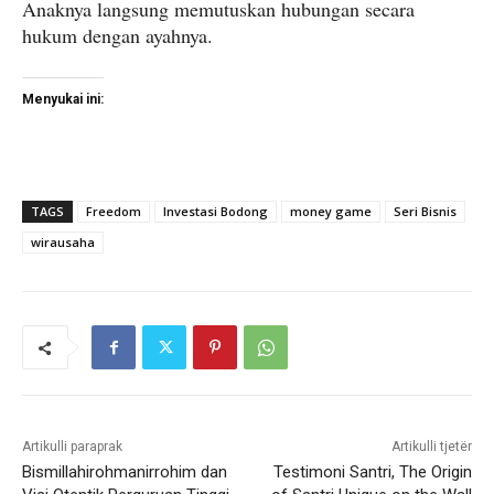
Anaknya langsung memutuskan hubungan secara
hukum dengan ayahnya.
Menyukai ini:
TAGS
Freedom
Investasi Bodong
money game
Seri Bisnis
wirausaha
Artikulli paraprak
Artikulli tjetër
Bismillahirohmanirrohim dan
Testimoni Santri, The Origin