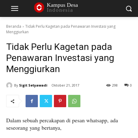
Kampus Desa
Indonesia
Beranda
Tidak Perlu Kagetan pada Penawaran Investasi yang
Menggiurkan
Tidak Perlu Kagetan pada
Penawaran Investasi yang
Menggiurkan
By
Sigit Setyawadi
Oktober 21, 2017
298
0
Dalam sebuah percakapan di pesan whatsapp, ada
seseorang yang bertanya,