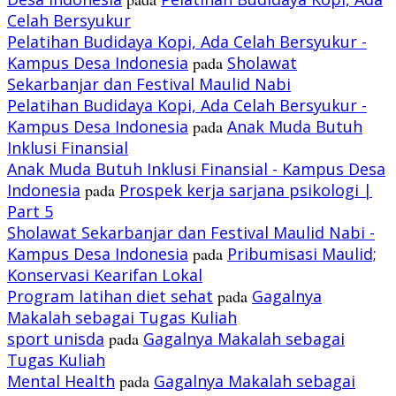
Celah Bersyukur
Pelatihan Budidaya Kopi, Ada Celah Bersyukur -
Kampus Desa Indonesia
pada
Sholawat
Sekarbanjar dan Festival Maulid Nabi
Pelatihan Budidaya Kopi, Ada Celah Bersyukur -
Kampus Desa Indonesia
pada
Anak Muda Butuh
Inklusi Finansial
Anak Muda Butuh Inklusi Finansial - Kampus Desa
Indonesia
pada
Prospek kerja sarjana psikologi |
Part 5
Sholawat Sekarbanjar dan Festival Maulid Nabi -
Kampus Desa Indonesia
pada
Pribumisasi Maulid;
Konservasi Kearifan Lokal
Program latihan diet sehat
pada
Gagalnya
Makalah sebagai Tugas Kuliah
sport unisda
pada
Gagalnya Makalah sebagai
Tugas Kuliah
Mental Health
pada
Gagalnya Makalah sebagai