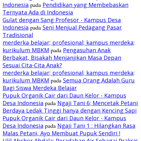
Indonesia
pada
Pendidikan yang Membebaskan
Ternyata Ada di Indonesia
Gulat dengan Sang Profesor - Kampus Desa
Indonesia
pada
Seni Menjual Pedagang Pasar
Tradisional
merderka belajar; profesional; kampus merdeka;
kurikulum MBKM
pada
Pengasuhan Anak
Berbakat, Bisakah Menjanjikan Masa Depan
Sesuai Cita-Cita Anak?
merderka belajar; profesional; kampus merdeka;
kurikulum MBKM
pada
Semua Orang Adalah Guru
Bagi Siswa Merdeka Belajar
Pupuk Organik Cair dari Daun Kelor - Kampus
Desa Indonesia
pada
Ngaji Tani 6; Mencetak Petani
Berdaya Ledak Tinggi hanya dengan Kencing Sapi
Pupuk Organik Cair dari Daun Kelor - Kampus
Desa Indonesia
pada
Ngaji Tani 1 : Hilangkan Rasa
Malas Petani, Ayo Membuat Pupuk Sendiri !
Ulil Abshor Abdala; Peradaban Air Sebagai Praksis