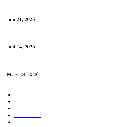
Membaca Busu; Jejaring Pemberdayaan Masyarakat Desa Adat dan Pelesta
Alam
Juni 21, 2026
Urip, Sakderma Ngrumati Pengarepan
Juni 14, 2026
Minum Anti-Aging atau Belajar Menua Saja
Maret 24, 2026
KATEGORI TERPOPULER
Cerita Baru
59
Berita Inspiratif
20
Ilmu Pengetahuan
16
Tutur Desa
14
Jurnal Desa
11