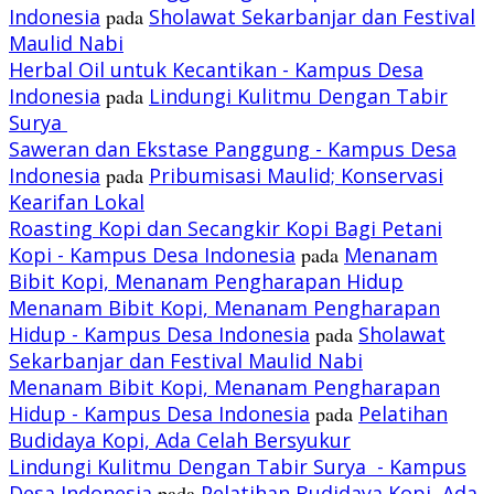
Indonesia
pada
Sholawat Sekarbanjar dan Festival
Maulid Nabi
Herbal Oil untuk Kecantikan - Kampus Desa
Indonesia
pada
Lindungi Kulitmu Dengan Tabir
Surya
Saweran dan Ekstase Panggung - Kampus Desa
Indonesia
pada
Pribumisasi Maulid; Konservasi
Kearifan Lokal
Roasting Kopi dan Secangkir Kopi Bagi Petani
Kopi - Kampus Desa Indonesia
pada
Menanam
Bibit Kopi, Menanam Pengharapan Hidup
Menanam Bibit Kopi, Menanam Pengharapan
Hidup - Kampus Desa Indonesia
pada
Sholawat
Sekarbanjar dan Festival Maulid Nabi
Menanam Bibit Kopi, Menanam Pengharapan
Hidup - Kampus Desa Indonesia
pada
Pelatihan
Budidaya Kopi, Ada Celah Bersyukur
Lindungi Kulitmu Dengan Tabir Surya - Kampus
Desa Indonesia
pada
Pelatihan Budidaya Kopi, Ada