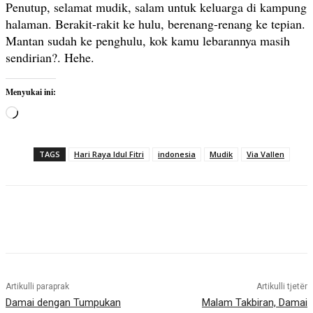
Penutup, selamat mudik, salam untuk keluarga di kampung
halaman. Berakit-rakit ke hulu, berenang-renang ke tepian.
Mantan sudah ke penghulu, kok kamu lebarannya masih
sendirian?. Hehe.
Menyukai ini:
M
e
m
TAGS
Hari Raya Idul Fitri
indonesia
Mudik
Via Vallen
u
a
t
.
.
.
Artikulli paraprak
Artikulli tjetër
Damai dengan Tumpukan
Malam Takbiran, Damai