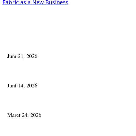
Fabric as a New Business
PILIHAN EDITOR
Membaca Busu; Jejaring Pemberdayaan Masyarakat Desa Adat dan Pelesta
Alam
Juni 21, 2026
Urip, Sakderma Ngrumati Pengarepan
Juni 14, 2026
Minum Anti-Aging atau Belajar Menua Saja
Maret 24, 2026
PALING BANYAK DILIHAT