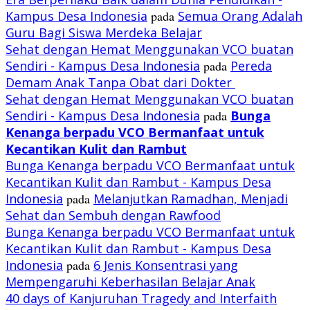
Kampus Desa Indonesia
pada
Semua Orang Adalah
Guru Bagi Siswa Merdeka Belajar
Sehat dengan Hemat Menggunakan VCO buatan
Sendiri - Kampus Desa Indonesia
pada
Pereda
Demam Anak Tanpa Obat dari Dokter
Sehat dengan Hemat Menggunakan VCO buatan
Sendiri - Kampus Desa Indonesia
pada
Bunga
Kenanga berpadu VCO
Bermanfaat untuk
Kecantikan Kulit dan Rambut
Bunga Kenanga berpadu VCO Bermanfaat untuk
Kecantikan Kulit dan Rambut - Kampus Desa
Indonesia
pada
Melanjutkan Ramadhan, Menjadi
Sehat dan Sembuh dengan Rawfood
Bunga Kenanga berpadu VCO Bermanfaat untuk
Kecantikan Kulit dan Rambut - Kampus Desa
Indonesia
pada
6 Jenis Konsentrasi yang
Mempengaruhi Keberhasilan Belajar Anak
40 days of Kanjuruhan Tragedy and Interfaith