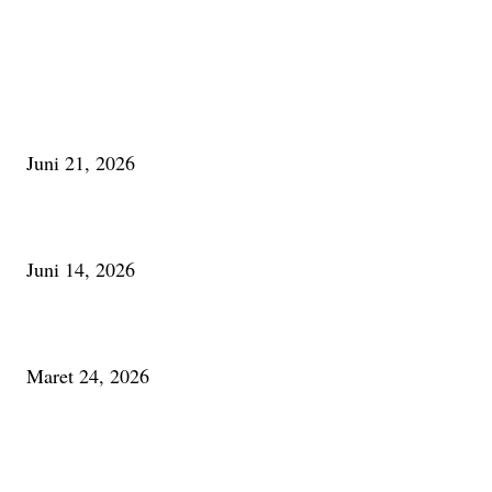
PILIHAN EDITOR
Membaca Busu; Jejaring Pemberdayaan Masyarakat Desa Adat dan Pelesta
Alam
Juni 21, 2026
Urip, Sakderma Ngrumati Pengarepan
Juni 14, 2026
Minum Anti-Aging atau Belajar Menua Saja
Maret 24, 2026
PALING BANYAK DILIHAT
Membaca Busu; Jejaring Pemberdayaan Masyarakat Desa Adat dan Pelesta
Alam