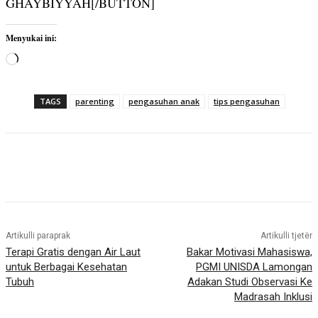
GHAYBIYYAH[/BUTTON]
Menyukai ini:
M
e
m
TAGS
parenting
pengasuhan anak
tips pengasuhan
u
a
t
.
.
.
Artikulli paraprak
Artikulli tjetër
Terapi Gratis dengan Air Laut
Bakar Motivasi Mahasiswa,
untuk Berbagai Kesehatan
PGMI UNISDA Lamongan
Tubuh
Adakan Studi Observasi Ke
Madrasah Inklusi