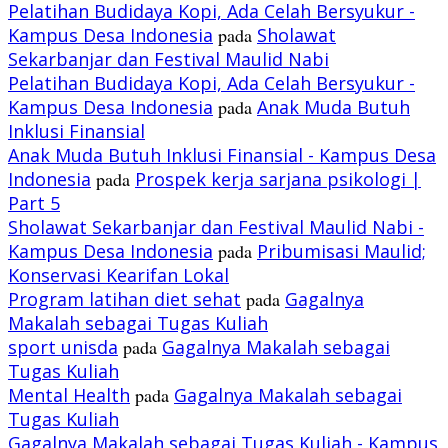
Pelatihan Budidaya Kopi, Ada Celah Bersyukur -
Kampus Desa Indonesia
pada
Sholawat
Sekarbanjar dan Festival Maulid Nabi
Pelatihan Budidaya Kopi, Ada Celah Bersyukur -
Kampus Desa Indonesia
pada
Anak Muda Butuh
Inklusi Finansial
Anak Muda Butuh Inklusi Finansial - Kampus Desa
Indonesia
pada
Prospek kerja sarjana psikologi |
Part 5
Sholawat Sekarbanjar dan Festival Maulid Nabi -
Kampus Desa Indonesia
pada
Pribumisasi Maulid;
Konservasi Kearifan Lokal
Program latihan diet sehat
pada
Gagalnya
Makalah sebagai Tugas Kuliah
sport unisda
pada
Gagalnya Makalah sebagai
Tugas Kuliah
Mental Health
pada
Gagalnya Makalah sebagai
Tugas Kuliah
Gagalnya Makalah sebagai Tugas Kuliah - Kampus