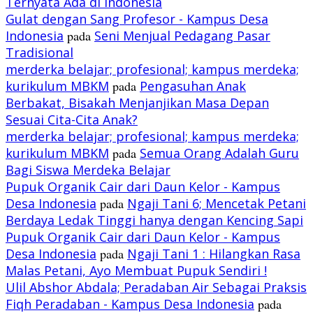
Ternyata Ada di Indonesia
Gulat dengan Sang Profesor - Kampus Desa
Indonesia
pada
Seni Menjual Pedagang Pasar
Tradisional
merderka belajar; profesional; kampus merdeka;
kurikulum MBKM
pada
Pengasuhan Anak
Berbakat, Bisakah Menjanjikan Masa Depan
Sesuai Cita-Cita Anak?
merderka belajar; profesional; kampus merdeka;
kurikulum MBKM
pada
Semua Orang Adalah Guru
Bagi Siswa Merdeka Belajar
Pupuk Organik Cair dari Daun Kelor - Kampus
Desa Indonesia
pada
Ngaji Tani 6; Mencetak Petani
Berdaya Ledak Tinggi hanya dengan Kencing Sapi
Pupuk Organik Cair dari Daun Kelor - Kampus
Desa Indonesia
pada
Ngaji Tani 1 : Hilangkan Rasa
Malas Petani, Ayo Membuat Pupuk Sendiri !
Ulil Abshor Abdala; Peradaban Air Sebagai Praksis
Fiqh Peradaban - Kampus Desa Indonesia
pada