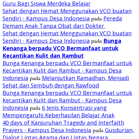
Guru Bagi Siswa Merdeka Belajar
Sehat dengan Hemat Menggunakan VCO buatan
Sendiri - Kampus Desa Indonesia
pada
Pereda
Demam Anak Tanpa Obat dari Dokter
Sehat dengan Hemat Menggunakan VCO buatan
Sendiri - Kampus Desa Indonesia
pada
Bunga
Kenanga berpadu VCO
Bermanfaat untuk
Kecantikan Kulit dan Rambut
Bunga Kenanga berpadu VCO Bermanfaat untuk
Kecantikan Kulit dan Rambut - Kampus Desa
Indonesia
pada
Melanjutkan Ramadhan, Menjadi
Sehat dan Sembuh dengan Rawfood
Bunga Kenanga berpadu VCO Bermanfaat untuk
Kecantikan Kulit dan Rambut - Kampus Desa
Indonesia
pada
6 Jenis Konsentrasi yang
Mempengaruhi Keberhasilan Belajar Anak
40 days of Kanjuruhan Tragedy and Interfaith
Prayers - Kampus Desa Indonesia
pada
Gusdurian,
Dialog Lintas Agama dan Lintas Negara