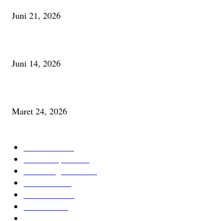
Juni 21, 2026
Urip, Sakderma Ngrumati Pengarepan
Juni 14, 2026
Minum Anti-Aging atau Belajar Menua Saja
Maret 24, 2026
KATEGORI TERPOPULER
Cerita Baru
59
Berita Inspiratif
20
Ilmu Pengetahuan
16
Tutur Desa
14
Jurnal Desa
11
Giat Desa
11
Psikologi
9