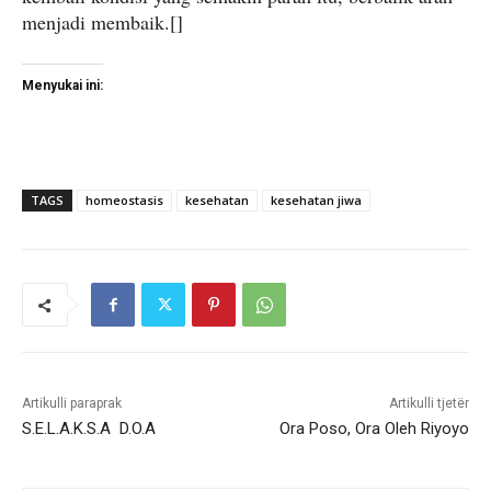
menjadi membaik.[]
Menyukai ini:
TAGS
homeostasis
kesehatan
kesehatan jiwa
Artikulli paraprak
Artikulli tjetër
S.E.L.A.K.S.A D.O.A
Ora Poso, Ora Oleh Riyoyo