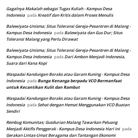
Gagalnya Makalah sebagai Tugas Kuliah - Kampus Desa
Indonesia
Kreatif dan Kritis dalam Proses Menulis
pada
Balewiyata-Unisma; Situs Toleransi Gereja-Pesantren di Malang -
Kampus Desa Indonesia
Balewiyata dan Gus Dur; Situs
pada
Toleransi Malang yang Perlu Dirawat
Balewiyata-Unisma; Situs Toleransi Gereja-Pesantren di Malang -
Kampus Desa Indonesia
Dari Ambon Menjadi Indonesia,
pada
Suara dari Kana Kopi
Waspadai Kandungan Boraks atau Garam Kuning - Kampus Desa
Indonesia
Bunga Kenanga berpadu VCO
Bermanfaat
pada
untuk Kecantikan Kulit dan Rambut
Waspadai Kandungan Boraks atau Garam Kuning - Kampus Desa
Indonesia
Sehat dengan Hemat Menggunakan VCO Buatan
pada
Sendiri
Rembug Komunitas; Gusdurian Malang Tawarkan Peluang
Menjadi Aktifis Penggerak - Kampus Desa Indonesia Hari ini
pada
Gerakan Lintas-Umat Beragama dan Tantangan Ekonomi