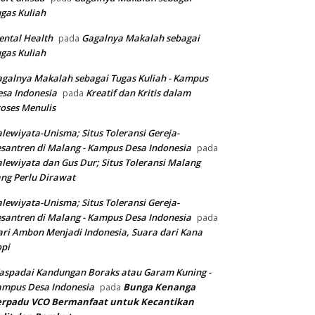
gas Kuliah
ntal Health
Gagalnya Makalah sebagai
pada
gas Kuliah
galnya Makalah sebagai Tugas Kuliah - Kampus
sa Indonesia
Kreatif dan Kritis dalam
pada
oses Menulis
lewiyata-Unisma; Situs Toleransi Gereja-
santren di Malang - Kampus Desa Indonesia
pada
lewiyata dan Gus Dur; Situs Toleransi Malang
ng Perlu Dirawat
lewiyata-Unisma; Situs Toleransi Gereja-
santren di Malang - Kampus Desa Indonesia
pada
ri Ambon Menjadi Indonesia, Suara dari Kana
pi
spadai Kandungan Boraks atau Garam Kuning -
ampus Desa Indonesia
Bunga Kenanga
pada
erpadu VCO
Bermanfaat untuk Kecantikan