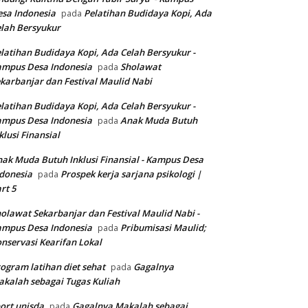
sa Indonesia
Pelatihan Budidaya Kopi, Ada
pada
lah Bersyukur
latihan Budidaya Kopi, Ada Celah Bersyukur -
ampus Desa Indonesia
Sholawat
pada
karbanjar dan Festival Maulid Nabi
latihan Budidaya Kopi, Ada Celah Bersyukur -
ampus Desa Indonesia
Anak Muda Butuh
pada
klusi Finansial
ak Muda Butuh Inklusi Finansial - Kampus Desa
donesia
Prospek kerja sarjana psikologi |
pada
rt 5
olawat Sekarbanjar dan Festival Maulid Nabi -
ampus Desa Indonesia
Pribumisasi Maulid;
pada
nservasi Kearifan Lokal
ogram latihan diet sehat
Gagalnya
pada
kalah sebagai Tugas Kuliah
ort unisda
Gagalnya Makalah sebagai
pada