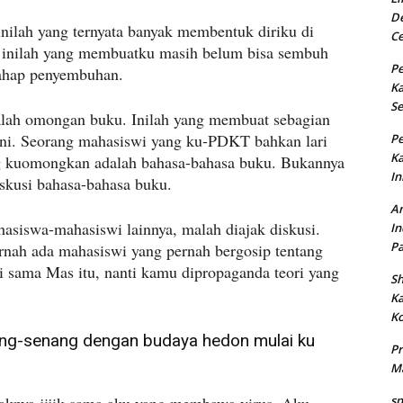
De
inilah yang ternyata banyak membentuk diriku di
Ce
a inilah yang membuatku masih belum bisa sembuh
Pe
ahap penyembuhan.
K
Se
lah omongan buku. Inilah yang membuat sebagian
ini. Seorang mahasiswi yang ku-PDKT bahkan lari
Pe
K
ng kuomongkan adalah bahasa-bahasa buku. Bukannya
In
iskusi bahasa-bahasa buku.
An
asiswa-mahasiswi lainnya, malah diajak diskusi.
In
Pa
nah ada mahasiswi yang pernah bergosip tentang
ti sama Mas itu, nanti kamu dipropaganda teori yang
Sh
K
Ko
ng-senang dengan budaya hedon mulai ku
Pr
Ma
sp