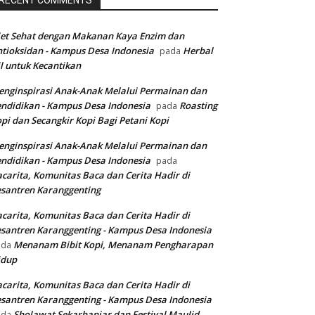
RECENT COMMENTS
et Sehat dengan Makanan Kaya Enzim dan
tioksidan - Kampus Desa Indonesia
Herbal
pada
l untuk Kecantikan
nginspirasi Anak-Anak Melalui Permainan dan
ndidikan - Kampus Desa Indonesia
Roasting
pada
pi dan Secangkir Kopi Bagi Petani Kopi
nginspirasi Anak-Anak Melalui Permainan dan
ndidikan - Kampus Desa Indonesia
pada
carita, Komunitas Baca dan Cerita Hadir di
santren Karanggenting
carita, Komunitas Baca dan Cerita Hadir di
santren Karanggenting - Kampus Desa Indonesia
Menanam Bibit Kopi, Menanam Pengharapan
ada
idup
carita, Komunitas Baca dan Cerita Hadir di
santren Karanggenting - Kampus Desa Indonesia
Sholawat Sekarbanjar dan Festival Maulid
ada