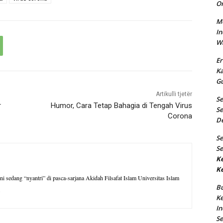
O
Me
In
Wa
Er
K
Gu
Artikulli tjetër
S
r
Humor, Cara Tetap Bahagia di Tengah Virus
Se
Corona
D
S
Se
K
K
t ini sedang “nyantri” di pasca-sarjana Akidah Filsafat Islam Universitas Islam
B
.
Ke
In
S