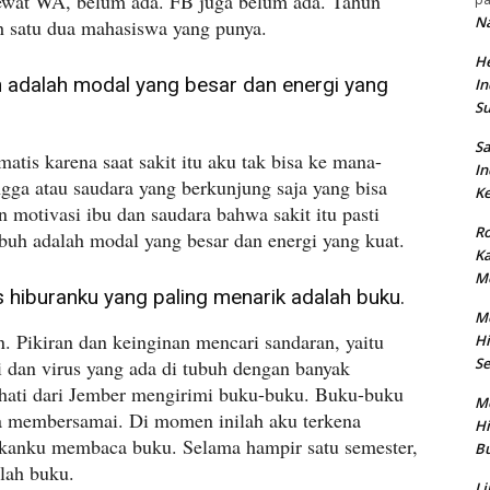
lewat WA, belum ada. FB juga belum ada. Tahun
N
h satu dua mahasiswa yang punya.
He
 adalah modal yang besar dan energi yang
In
S
Sa
matis karena saat sakit itu aku tak bisa ke mana-
In
ga atau saudara yang berkunjung saja yang bisa
Ke
 motivasi ibu dan saudara bahwa sakit itu pasti
Ro
uh adalah modal yang besar dan energi yang kuat.
K
M
 hiburanku yang paling menarik adalah buku.
M
. Pikiran dan keinginan mencari sandaran, yaitu
Hi
Se
dan virus yang ada di tubuh dengan banyak
hati dari Jember mengirimi buku-buku. Buku-buku
M
ga membersamai. Di momen inilah aku terkena
Hi
kanku membaca buku. Selama hampir satu semester,
Bu
lah buku.
Li