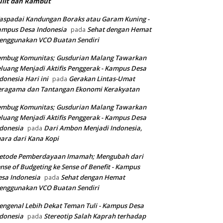
ulit dan Rambut
spadai Kandungan Boraks atau Garam Kuning -
ampus Desa Indonesia
Sehat dengan Hemat
pada
enggunakan VCO Buatan Sendiri
embug Komunitas; Gusdurian Malang Tawarkan
luang Menjadi Aktifis Penggerak - Kampus Desa
donesia Hari ini
Gerakan Lintas-Umat
pada
eragama dan Tantangan Ekonomi Kerakyatan
embug Komunitas; Gusdurian Malang Tawarkan
luang Menjadi Aktifis Penggerak - Kampus Desa
donesia
Dari Ambon Menjadi Indonesia,
pada
ara dari Kana Kopi
etode Pemberdayaan Imamah; Mengubah dari
nse of Budgeting ke Sense of Benefit - Kampus
sa Indonesia
Sehat dengan Hemat
pada
enggunakan VCO Buatan Sendiri
ngenal Lebih Dekat Teman Tuli - Kampus Desa
donesia
Stereotip Salah Kaprah terhadap
pada