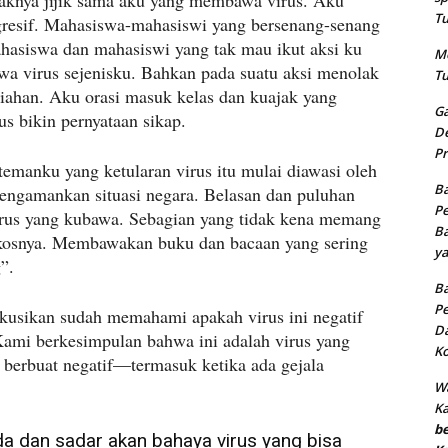
aknya jijik sama aku yang membawa virus. Aku
Tu
agresif. Mahasiswa-mahasiswi yang bersenang-senang
hasiswa dan mahasiswi yang tak mau ikut aksi ku
Me
 virus sejenisku. Bahkan pada suatu aksi menolak
Tu
han. Aku orasi masuk kelas dan kuajak yang
Ga
us bikin pernyataan sikap.
De
Pr
emanku yang ketularan virus itu mulai diawasi oleh
Ba
engamankan situasi negara. Belasan dan puluhan
Pe
rus yang kubawa. Sebagian yang tidak kena memang
Ba
 kosnya. Membawakan buku dan bacaan yang sering
ya
”.
Ba
Pe
kusikan sudah memahami apakah virus ini negatif
Da
 Kami berkesimpulan bahwa ini adalah virus yang
Ko
 berbuat negatif—termasuk ketika ada gejala
Wa
K
b
da dan sadar akan bahaya virus yang bisa