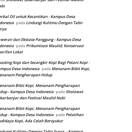
abi
rbal Oil untuk Kecantikan - Kampus Desa
donesia
Lindungi Kulitmu Dengan Tabir
pada
urya
weran dan Ekstase Panggung - Kampus Desa
donesia
Pribumisasi Maulid; Konservasi
pada
arifan Lokal
asting Kopi dan Secangkir Kopi Bagi Petani Kopi -
ampus Desa Indonesia
Menanam Bibit Kopi,
pada
enanam Pengharapan Hidup
enanam Bibit Kopi, Menanam Pengharapan
dup - Kampus Desa Indonesia
Sholawat
pada
karbanjar dan Festival Maulid Nabi
enanam Bibit Kopi, Menanam Pengharapan
dup - Kampus Desa Indonesia
Pelatihan
pada
didaya Kopi, Ada Celah Bersyukur
ndungi Kulitmu Dengan Tabir Surya - Kampus