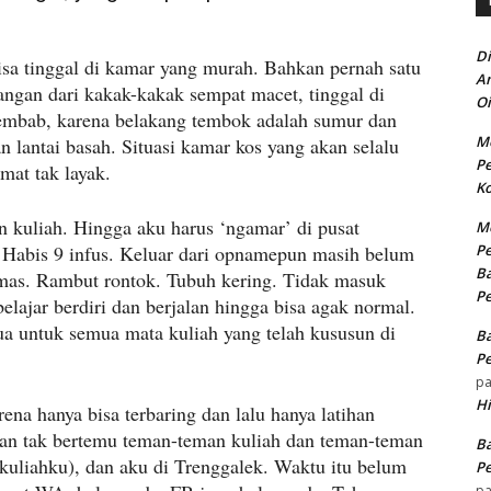
Di
isa tinggal di kamar yang murah. Bahkan pernah satu
An
angan dari kakak-kakak sempat macet, tinggal di
Oi
lembab, karena belakang tembok adalah sumur dan
Me
 lantai basah. Situasi kamar kos yang akan selalu
Pe
amat tak layak.
Ko
n kuliah. Hingga aku harus ‘ngamar’ di pusat
Me
. Habis 9 infus. Keluar dari opnamepun masih belum
Pe
Ba
emas. Rambut rontok. Tubuh kering. Tidak masuk
Pe
elajar berdiri dan berjalan hingga bisa agak normal.
ua untuk semua mata kuliah yang telah kususun di
Ba
Pe
p
H
rena hanya bisa terbaring dan lalu hanya latihan
ulan tak bertemu teman-teman kuliah dan teman-teman
Ba
 kuliahku), dan aku di Trenggalek. Waktu itu belum
Pe
p