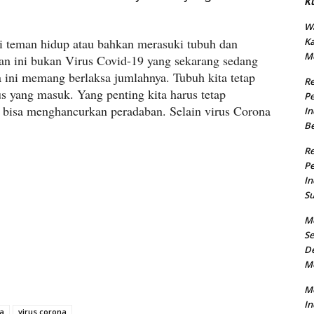
K
Wa
ai teman hidup atau bahkan merasuki tubuh dan
K
M
kan ini bukan Virus Covid-19 yang sekarang sedang
 ini memang berlaksa jumlahnya. Tubuh kita tetap
R
s yang masuk. Yang penting kita harus tetap
Pe
 bisa menghancurkan peradaban. Selain virus Corona
In
B
R
Pe
In
Su
M
Se
De
M
Me
In
a
virus corona