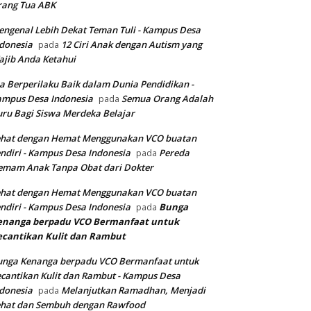
rang Tua ABK
ngenal Lebih Dekat Teman Tuli - Kampus Desa
donesia
12 Ciri Anak dengan Autism yang
pada
jib Anda Ketahui
a Berperilaku Baik dalam Dunia Pendidikan -
ampus Desa Indonesia
Semua Orang Adalah
pada
ru Bagi Siswa Merdeka Belajar
ehat dengan Hemat Menggunakan VCO buatan
ndiri - Kampus Desa Indonesia
Pereda
pada
emam Anak Tanpa Obat dari Dokter
ehat dengan Hemat Menggunakan VCO buatan
ndiri - Kampus Desa Indonesia
Bunga
pada
enanga berpadu VCO
Bermanfaat untuk
ecantikan Kulit dan Rambut
unga Kenanga berpadu VCO Bermanfaat untuk
cantikan Kulit dan Rambut - Kampus Desa
donesia
Melanjutkan Ramadhan, Menjadi
pada
ehat dan Sembuh dengan Rawfood