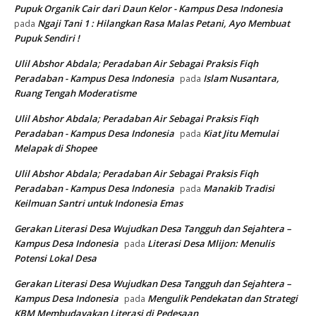
Pupuk Organik Cair dari Daun Kelor - Kampus Desa Indonesia
Ngaji Tani 1 : Hilangkan Rasa Malas Petani, Ayo Membuat
pada
Pupuk Sendiri !
Ulil Abshor Abdala; Peradaban Air Sebagai Praksis Fiqh
Peradaban - Kampus Desa Indonesia
Islam Nusantara,
pada
Ruang Tengah Moderatisme
Ulil Abshor Abdala; Peradaban Air Sebagai Praksis Fiqh
Peradaban - Kampus Desa Indonesia
Kiat Jitu Memulai
pada
Melapak di Shopee
Ulil Abshor Abdala; Peradaban Air Sebagai Praksis Fiqh
Peradaban - Kampus Desa Indonesia
Manakib Tradisi
pada
Keilmuan Santri untuk Indonesia Emas
Gerakan Literasi Desa Wujudkan Desa Tangguh dan Sejahtera –
Kampus Desa Indonesia
Literasi Desa Mlijon: Menulis
pada
Potensi Lokal Desa
Gerakan Literasi Desa Wujudkan Desa Tangguh dan Sejahtera –
Kampus Desa Indonesia
Mengulik Pendekatan dan Strategi
pada
KBM Membudayakan Literasi di Pedesaan