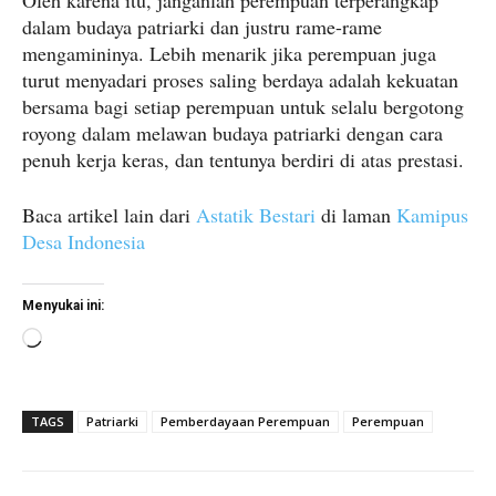
Oleh karena itu, janganlah perempuan terperangkap
dalam budaya patriarki dan justru rame-rame
mengamininya. Lebih menarik jika perempuan juga
turut menyadari proses saling berdaya adalah kekuatan
bersama bagi setiap perempuan untuk selalu bergotong
royong dalam melawan budaya patriarki dengan cara
penuh kerja keras, dan tentunya berdiri di atas prestasi.
Baca artikel lain dari
Astatik Bestari
di laman
Kamipus
Desa Indonesia
Menyukai ini:
M
e
m
TAGS
Patriarki
Pemberdayaan Perempuan
Perempuan
u
a
t