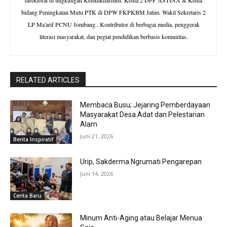
direktorat di lingkungan Kemdikdasmen. Ketua 2 DPP ASTINA & Ketua
bidang Peningkatan Mutu PTK di DPW FKPKBM Jatim. Wakil Sekretaris 2
LP Ma'arif PCNU Jombang.. Kontributor di berbagai media, penggerak
literasi masyarakat, dan pegiat pendidikan berbasis komunitas.
RELATED ARTICLES
Membaca Busu; Jejaring Pemberdayaan
Masyarakat Desa Adat dan Pelestarian
Alam
Juni 21, 2026
Berita Inspiratif
Urip, Sakderma Ngrumati Pengarepan
Juni 14, 2026
Cerita Baru
Minum Anti-Aging atau Belajar Menua