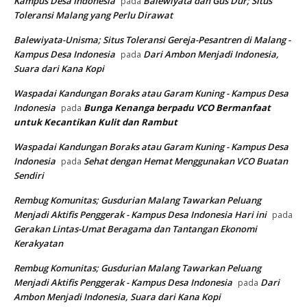
Kampus Desa Indonesia
Balewiyata dan Gus Dur; Situs
pada
Toleransi Malang yang Perlu Dirawat
Balewiyata-Unisma; Situs Toleransi Gereja-Pesantren di Malang -
Kampus Desa Indonesia
Dari Ambon Menjadi Indonesia,
pada
Suara dari Kana Kopi
Waspadai Kandungan Boraks atau Garam Kuning - Kampus Desa
Indonesia
Bunga Kenanga berpadu VCO
Bermanfaat
pada
untuk Kecantikan Kulit dan Rambut
Waspadai Kandungan Boraks atau Garam Kuning - Kampus Desa
Indonesia
Sehat dengan Hemat Menggunakan VCO Buatan
pada
Sendiri
Rembug Komunitas; Gusdurian Malang Tawarkan Peluang
Menjadi Aktifis Penggerak - Kampus Desa Indonesia Hari ini
pada
Gerakan Lintas-Umat Beragama dan Tantangan Ekonomi
Kerakyatan
Rembug Komunitas; Gusdurian Malang Tawarkan Peluang
Menjadi Aktifis Penggerak - Kampus Desa Indonesia
Dari
pada
Ambon Menjadi Indonesia, Suara dari Kana Kopi