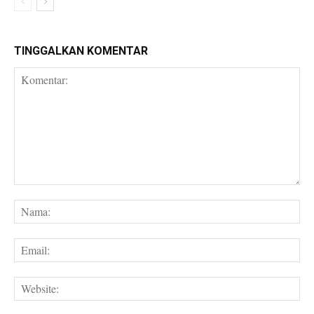
TINGGALKAN KOMENTAR
Komentar:
Na
Em
We