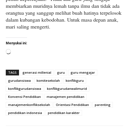
membiarkan muridnya lemah tanpa ilmu dan tidak ada
orangtua yang sanggup melihat buah hatinya terpelosok
dalam kubangan kebodohan. Untuk masa depan anak,
mari saling mengerti.
Menyukai ini:
M
e
m
TAGS
generasi millenial
guru
guru mengajar
u
gurudansiswa
komitesekolah
konflikguru
a
konflikgurudansiswa
konflikgurudanwalimurid
t
.
Konvensi Pendidikan
manajemen pendidikan
.
manajemenkonfliksekolah
Orientasi Pendidikan
parenting
.
pendidikan indonesia
pendidikan karakter