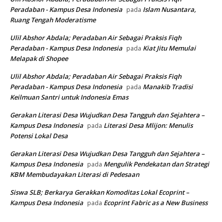
Peradaban - Kampus Desa Indonesia
Islam Nusantara,
pada
Ruang Tengah Moderatisme
Ulil Abshor Abdala; Peradaban Air Sebagai Praksis Fiqh
Peradaban - Kampus Desa Indonesia
Kiat Jitu Memulai
pada
Melapak di Shopee
Ulil Abshor Abdala; Peradaban Air Sebagai Praksis Fiqh
Peradaban - Kampus Desa Indonesia
Manakib Tradisi
pada
Keilmuan Santri untuk Indonesia Emas
Gerakan Literasi Desa Wujudkan Desa Tangguh dan Sejahtera –
Kampus Desa Indonesia
Literasi Desa Mlijon: Menulis
pada
Potensi Lokal Desa
Gerakan Literasi Desa Wujudkan Desa Tangguh dan Sejahtera –
Kampus Desa Indonesia
Mengulik Pendekatan dan Strategi
pada
KBM Membudayakan Literasi di Pedesaan
Siswa SLB; Berkarya Gerakkan Komoditas Lokal Ecoprint –
Kampus Desa Indonesia
Ecoprint Fabric as a New Business
pada