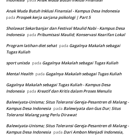
Indonesia
Anak Muda Butuh Inklusi Finansial
pada
Anak Muda Butuh Inklusi Finansial - Kampus Desa Indonesia
Prospek kerja sarjana psikologi | Part 5
pada
Sholawat Sekarbanjar dan Festival Maulid Nabi - Kampus Desa
Indonesia
Pribumisasi Maulid; Konservasi Kearifan Lokal
pada
Program latihan diet sehat
Gagalnya Makalah sebagai
pada
Tugas Kuliah
sport unisda
Gagalnya Makalah sebagai Tugas Kuliah
pada
Mental Health
Gagalnya Makalah sebagai Tugas Kuliah
pada
Gagalnya Makalah sebagai Tugas Kuliah - Kampus Desa
Indonesia
Kreatif dan Kritis dalam Proses Menulis
pada
Balewiyata-Unisma; Situs Toleransi Gereja-Pesantren di Malang -
Kampus Desa Indonesia
Balewiyata dan Gus Dur; Situs
pada
Toleransi Malang yang Perlu Dirawat
Balewiyata-Unisma; Situs Toleransi Gereja-Pesantren di Malang -
Kampus Desa Indonesia
Dari Ambon Menjadi Indonesia,
pada