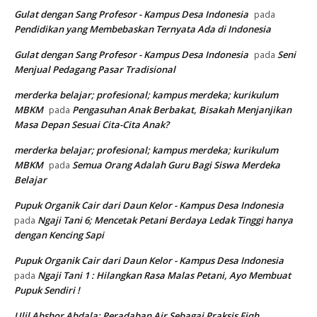
Gulat dengan Sang Profesor - Kampus Desa Indonesia
pada
Pendidikan yang Membebaskan Ternyata Ada di Indonesia
Gulat dengan Sang Profesor - Kampus Desa Indonesia
Seni
pada
Menjual Pedagang Pasar Tradisional
merderka belajar; profesional; kampus merdeka; kurikulum
MBKM
Pengasuhan Anak Berbakat, Bisakah Menjanjikan
pada
Masa Depan Sesuai Cita-Cita Anak?
merderka belajar; profesional; kampus merdeka; kurikulum
MBKM
Semua Orang Adalah Guru Bagi Siswa Merdeka
pada
Belajar
Pupuk Organik Cair dari Daun Kelor - Kampus Desa Indonesia
Ngaji Tani 6; Mencetak Petani Berdaya Ledak Tinggi hanya
pada
dengan Kencing Sapi
Pupuk Organik Cair dari Daun Kelor - Kampus Desa Indonesia
Ngaji Tani 1 : Hilangkan Rasa Malas Petani, Ayo Membuat
pada
Pupuk Sendiri !
Ulil Abshor Abdala; Peradaban Air Sebagai Praksis Fiqh