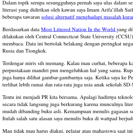
Dalam topik serupa sesungguhnya pernah saya ulas dalam s
literasi yang didirikan oleh kawan saya Imam Arifa’illah Sa
beberapa tawaran
solusi alternatif menghadapi masalah kura
Berdasarkan data
Most Littered Nation In the World
yang di
dilakukan oleh Central Connecticut State University (CCSU
membaca. Data ini bertolak belakang dengan peringkat negar
Rusia dan Tiongkok.
Terdengar miris sih memang. Kalau mau curhat, beberapa ka
perpustakaan mandiri pun mengeluhkan hal yang sama. Rupan
juga hanya dilihat gambar-gambarnya saja. Ketika saya ke Pe
terlihat lebih ramai dan rata-rata juga usia anak sekolah S
Tentu ini menjadi PR kita bersama. Apalagi hadirnya teknolo
secara tidak langsung juga berkurang karena munculnya liter
mudah dibanding buku asli. Kemampuan menulis gagasan send
Itulah salah satu alasan saya menulis buku di wattpad berjud
Mau tidak mau harus diakui, pelajar atau mahasiswa saat i