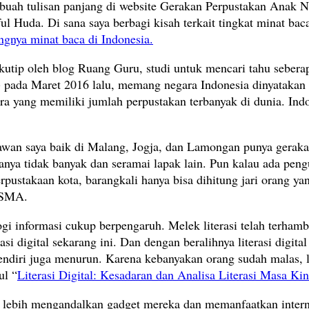
ebuah tulisan panjang di website Gerakan Perpustakan Anak 
iful Huda. Di sana saya berbagi kisah terkait tingkat minat 
ngnya minat baca di Indonesia.
kutip oleh blog Ruang Guru, studi untuk mencari tahu sebera
) pada Maret 2016 lalu, memang negara Indonesia dinyatakan 
a yang memiliki jumlah perpustakan terbanyak di dunia. Indon
wan saya baik di Malang, Jogja, dan Lamongan punya gerakan 
ya tidak banyak dan seramai lapak lain. Pun kalau ada pengu
rpustakaan kota, barangkali hanya bisa dihitung jari orang y
D-SMA.
gi informasi cukup berpengaruh. Melek literasi telah terhamb
asi digital sekarang ini. Dan dengan beralihnya literasi digi
iri juga menurun. Karena kebanyakan orang sudah malas, lebi
ul “
Literasi Digital: Kesadaran dan Analisa Literasi Masa Kin
ni lebih mengandalkan gadget mereka dan memanfaatkan intern