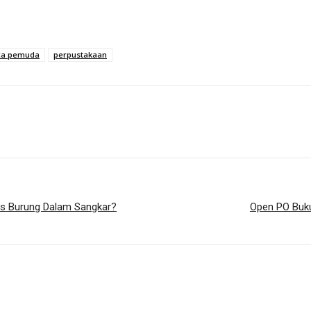
ca pemuda
perpustakaan
as Burung Dalam Sangkar?
Open PO Buku