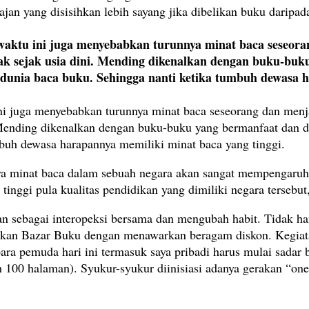
jan yang disisihkan lebih sayang jika dibelikan buku daripad
aktu ini juga menyebabkan turunnya minat baca seseoran
k sejak usia dini. Mending dikenalkan dengan buku-buk
 dunia baca buku. Sehingga nanti ketika tumbuh dewasa h
i juga menyebabkan turunnya minat baca seseorang dan menj
 Mending dikenalkan dengan buku-buku yang bermanfaat dan d
mbuh dewasa harapannya memiliki minat baca yang tinggi.
nya minat baca dalam sebuah negara akan sangat mempengaruhi 
nggi pula kualitas pendidikan yang dimiliki negara tersebut,
an sebagai interopeksi bersama dan mengubah habit. Tidak h
nakan Bazar Buku dengan menawarkan beragam diskon. Kegiata
ara pemuda hari ini termasuk saya pribadi harus mulai sadar
100 halaman). Syukur-syukur diinisiasi adanya gerakan “one 