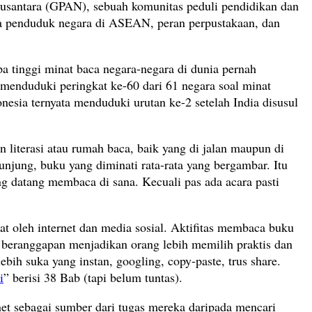
Nusantara (GPAN), sebuah komunitas peduli pendidikan dan
baca penduduk negara di ASEAN, peran perpustakaan, dan
pa tinggi minat baca negara-negara di dunia pernah
menduduki peringkat ke-60 dari 61 negara soal minat
esia ternyata menduduki urutan ke-2 setelah India disusul
literasi atau rumah baca, baik yang di jalan maupun di
njung, buku yang diminati rata-rata yang bergambar. Itu
ang datang membaca di sana. Kecuali pas ada acara pasti
at oleh internet dan media sosial. Aktifitas membaca buku
tal beranggapan menjadikan orang lebih memilih praktis dan
h suka yang instan, googling, copy-paste, trus share.
i
” berisi 38 Bab (tapi belum tuntas).
et sebagai sumber dari tugas mereka daripada mencari