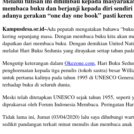
Melalui tulisan ini dihimbau kepada masyaraka
membaca buku dan berjanji kepada diri sendiri
adanya gerakan “one day one book” pasti keren 
Kampusdesa.or.id–
Ada pepatah mengatakan bahawa “buku a
kering sepanjang masa. Dengan membaca buku kita akan mena
dapatkan dari membaca buku. Dengan demikian United Nati
melalui Hari Buku Sedunia yang dirayakan setiap tahun pada 
Mengutip keterangan dalam
Okezone.com,
Hari Buku Seduni
penghormatan kepada tiga penulis (tokoh sastra) besar Will
untuk pertama kalinya pada tahun 1995 di UNESCO General 
terhadap buku di seluruh dunia.
Meski telah ditetapkan UNESCO sejak tahun 1955, seperti y
diprakarsai oleh Forum Indonesia Membaca. Peringatan Har
Tidak lama ini, Jumat (03/04/2020) lalu saya dihubungi wa
sedikit pandangan terkait minat menulis dan membaca an