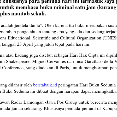
t khususnya para pemuda hari ini termasuk saya 
 untuk membaca buku miminal satu jam (kurang l
plus mantab sekali.
dalah jendela dunia”. Oleh karena itu buku merupakan suatu
mbah pengetahuan tentang apa yang ada dan sedang terjadi d
ons Educational, Scientific and Cultural Organization (U
tanggal 23 April yang jatuh tepat pada hari ini.
a atau kadang juga disebut sebagai Hari Hak Cipta ini dipi
iam Shakespeare, Miguel Cervantes dan Inca Garcilaso de la V
Conference, yang diadakan di Paris, untuk menghormati pen
ang dilansir oleh
beritabaik.id
peringatan Hari Buku Sedunia 
i Buku Sedunia ini dibuat dengan harapan dapat meningkatka
rtawan Radar Lamongan -Jawa Pos Group untuk bercerita menge
ak muda jaman sekarang. Khususnya pemuda-pemudi di Kabup