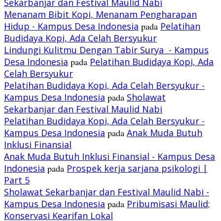
Sekarbanjar dan Festival Maulid Nabi
Menanam Bibit Kopi, Menanam Pengharapan
Hidup - Kampus Desa Indonesia
pada
Pelatihan
Budidaya Kopi, Ada Celah Bersyukur
Lindungi Kulitmu Dengan Tabir Surya - Kampus
Desa Indonesia
pada
Pelatihan Budidaya Kopi, Ada
Celah Bersyukur
Pelatihan Budidaya Kopi, Ada Celah Bersyukur -
Kampus Desa Indonesia
pada
Sholawat
Sekarbanjar dan Festival Maulid Nabi
Pelatihan Budidaya Kopi, Ada Celah Bersyukur -
Kampus Desa Indonesia
pada
Anak Muda Butuh
Inklusi Finansial
Anak Muda Butuh Inklusi Finansial - Kampus Desa
Indonesia
pada
Prospek kerja sarjana psikologi |
Part 5
Sholawat Sekarbanjar dan Festival Maulid Nabi -
Kampus Desa Indonesia
pada
Pribumisasi Maulid;
Konservasi Kearifan Lokal