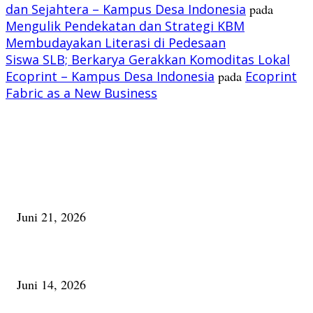
dan Sejahtera – Kampus Desa Indonesia
pada
Mengulik Pendekatan dan Strategi KBM
Membudayakan Literasi di Pedesaan
Siswa SLB; Berkarya Gerakkan Komoditas Lokal
Ecoprint – Kampus Desa Indonesia
pada
Ecoprint
Fabric as a New Business
PILIHAN EDITOR
Membaca Busu; Jejaring Pemberdayaan Masyarakat Desa Adat dan Pelesta
Alam
Juni 21, 2026
Urip, Sakderma Ngrumati Pengarepan
Juni 14, 2026