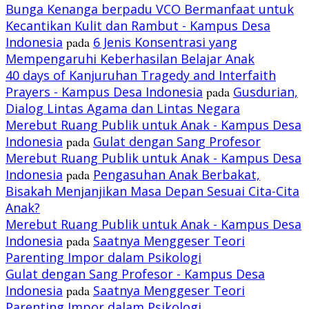
Bunga Kenanga berpadu VCO Bermanfaat untuk
Kecantikan Kulit dan Rambut - Kampus Desa
Indonesia
pada
6 Jenis Konsentrasi yang
Mempengaruhi Keberhasilan Belajar Anak
40 days of Kanjuruhan Tragedy and Interfaith
Prayers - Kampus Desa Indonesia
pada
Gusdurian,
Dialog Lintas Agama dan Lintas Negara
Merebut Ruang Publik untuk Anak - Kampus Desa
Indonesia
pada
Gulat dengan Sang Profesor
Merebut Ruang Publik untuk Anak - Kampus Desa
Indonesia
pada
Pengasuhan Anak Berbakat,
Bisakah Menjanjikan Masa Depan Sesuai Cita-Cita
Anak?
Merebut Ruang Publik untuk Anak - Kampus Desa
Indonesia
pada
Saatnya Menggeser Teori
Parenting Impor dalam Psikologi
Gulat dengan Sang Profesor - Kampus Desa
Indonesia
pada
Saatnya Menggeser Teori
Parenting Impor dalam Psikologi