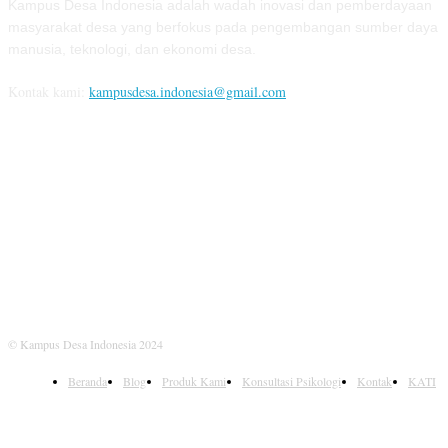
Kampus Desa Indonesia adalah wadah inovasi dan pemberdayaan
masyarakat desa yang berfokus pada pengembangan sumber daya
manusia, teknologi, dan ekonomi desa.
Kontak kami:
kampusdesa.indonesia@gmail.com
IKUTI KAMI
© Kampus Desa Indonesia 2024
Beranda
Blog
Produk Kami
Konsultasi Psikologi
Kontak
KATI