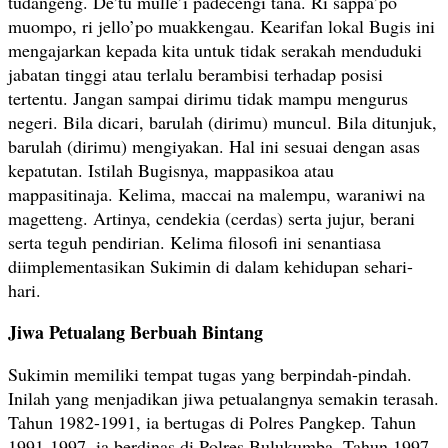
tudangeng. De’tu mulle’i padecengi tana. Ri sappa’po
muompo, ri jello’po muakkengau. Kearifan lokal Bugis ini
mengajarkan kepada kita untuk tidak serakah menduduki
jabatan tinggi atau terlalu berambisi terhadap posisi
tertentu. Jangan sampai dirimu tidak mampu mengurus
negeri. Bila dicari, barulah (dirimu) muncul. Bila ditunjuk,
barulah (dirimu) mengiyakan. Hal ini sesuai dengan asas
kepatutan. Istilah Bugisnya, mappasikoa atau
mappasitinaja. Kelima, maccai na malempu, waraniwi na
magetteng. Artinya, cendekia (cerdas) serta jujur, berani
serta teguh pendirian. Kelima filosofi ini senantiasa
diimplementasikan Sukimin di dalam kehidupan sehari-
hari.
Jiwa Petualang Berbuah Bintang
Sukimin memiliki tempat tugas yang berpindah-pindah.
Inilah yang menjadikan jiwa petualangnya semakin terasah.
Tahun 1982-1991, ia bertugas di Polres Pangkep. Tahun
1991-1997, ia berdinas di Polres Bulukumba. Tahun 1997-