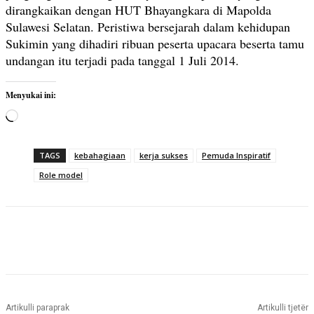
dirangkaikan dengan HUT Bhayangkara di Mapolda
Sulawesi Selatan. Peristiwa bersejarah dalam kehidupan
Sukimin yang dihadiri ribuan peserta upacara beserta tamu
undangan itu terjadi pada tanggal 1 Juli 2014.
Menyukai ini:
M
e
m
TAGS
kebahagiaan
kerja sukses
Pemuda Inspiratif
u
Role model
a
t
.
.
.
Artikulli paraprak
Artikulli tjetër