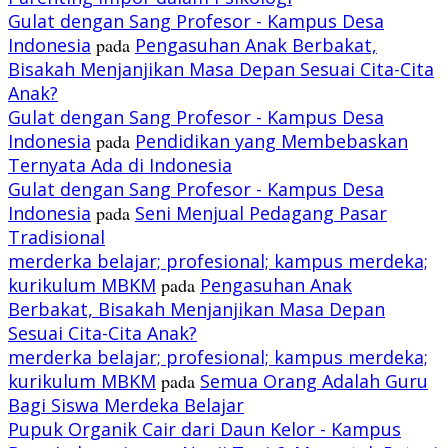
Gulat dengan Sang Profesor - Kampus Desa
Indonesia
pada
Pengasuhan Anak Berbakat,
Bisakah Menjanjikan Masa Depan Sesuai Cita-Cita
Anak?
Gulat dengan Sang Profesor - Kampus Desa
Indonesia
pada
Pendidikan yang Membebaskan
Ternyata Ada di Indonesia
Gulat dengan Sang Profesor - Kampus Desa
Indonesia
pada
Seni Menjual Pedagang Pasar
Tradisional
merderka belajar; profesional; kampus merdeka;
kurikulum MBKM
pada
Pengasuhan Anak
Berbakat, Bisakah Menjanjikan Masa Depan
Sesuai Cita-Cita Anak?
merderka belajar; profesional; kampus merdeka;
kurikulum MBKM
pada
Semua Orang Adalah Guru
Bagi Siswa Merdeka Belajar
Pupuk Organik Cair dari Daun Kelor - Kampus