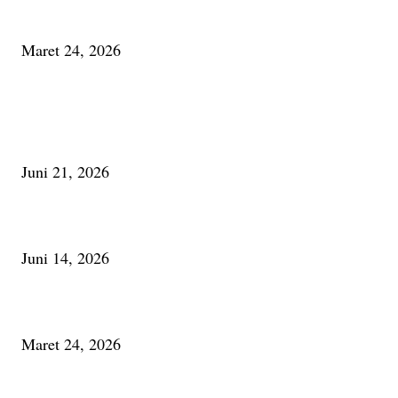
Minum Anti-Aging atau Belajar Menua Saja
Maret 24, 2026
PALING BANYAK DILIHAT
Membaca Busu; Jejaring Pemberdayaan Masyarakat Desa Adat dan Pelesta
Alam
Juni 21, 2026
Urip, Sakderma Ngrumati Pengarepan
Juni 14, 2026
Minum Anti-Aging atau Belajar Menua Saja
Maret 24, 2026
KATEGORI TERPOPULER