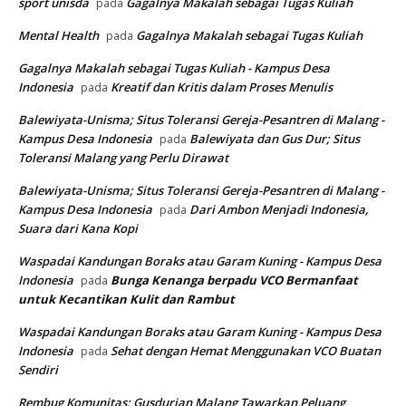
sport unisda
Gagalnya Makalah sebagai Tugas Kuliah
pada
Mental Health
Gagalnya Makalah sebagai Tugas Kuliah
pada
Gagalnya Makalah sebagai Tugas Kuliah - Kampus Desa
Indonesia
Kreatif dan Kritis dalam Proses Menulis
pada
Balewiyata-Unisma; Situs Toleransi Gereja-Pesantren di Malang -
Kampus Desa Indonesia
Balewiyata dan Gus Dur; Situs
pada
Toleransi Malang yang Perlu Dirawat
Balewiyata-Unisma; Situs Toleransi Gereja-Pesantren di Malang -
Kampus Desa Indonesia
Dari Ambon Menjadi Indonesia,
pada
Suara dari Kana Kopi
Waspadai Kandungan Boraks atau Garam Kuning - Kampus Desa
Indonesia
Bunga Kenanga berpadu VCO
Bermanfaat
pada
untuk Kecantikan Kulit dan Rambut
Waspadai Kandungan Boraks atau Garam Kuning - Kampus Desa
Indonesia
Sehat dengan Hemat Menggunakan VCO Buatan
pada
Sendiri
Rembug Komunitas; Gusdurian Malang Tawarkan Peluang