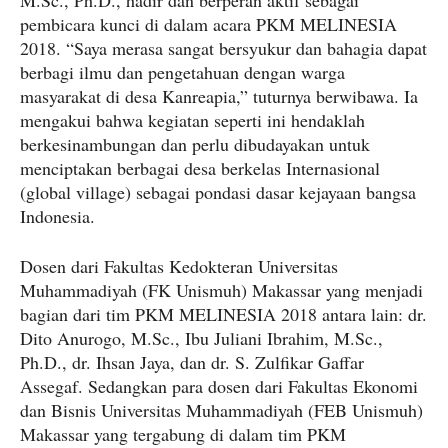
M.Sc., Ph.D., hadir dan berperan aktif sebagai
pembicara kunci di dalam acara PKM MELINESIA
2018. “Saya merasa sangat bersyukur dan bahagia dapat
berbagi ilmu dan pengetahuan dengan warga
masyarakat di desa Kanreapia,” tuturnya berwibawa. Ia
mengakui bahwa kegiatan seperti ini hendaklah
berkesinambungan dan perlu dibudayakan untuk
menciptakan berbagai desa berkelas Internasional
(global village) sebagai pondasi dasar kejayaan bangsa
Indonesia.
Dosen dari Fakultas Kedokteran Universitas
Muhammadiyah (FK Unismuh) Makassar yang menjadi
bagian dari tim PKM MELINESIA 2018 antara lain: dr.
Dito Anurogo, M.Sc., Ibu Juliani Ibrahim, M.Sc.,
Ph.D., dr. Ihsan Jaya, dan dr. S. Zulfikar Gaffar
Assegaf. Sedangkan para dosen dari Fakultas Ekonomi
dan Bisnis Universitas Muhammadiyah (FEB Unismuh)
Makassar yang tergabung di dalam tim PKM