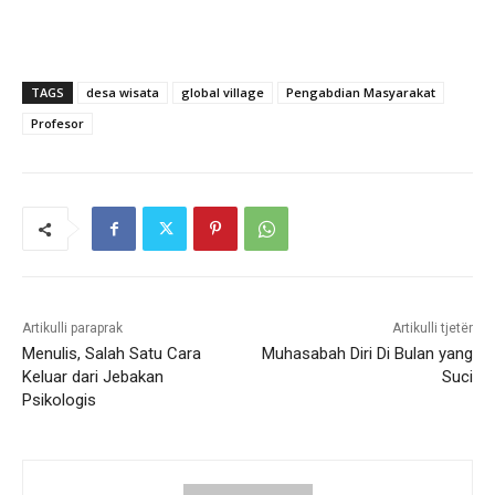
TAGS
desa wisata
global village
Pengabdian Masyarakat
Profesor
Artikulli paraprak
Artikulli tjetër
Menulis, Salah Satu Cara
Muhasabah Diri Di Bulan yang
Keluar dari Jebakan
Suci
Psikologis