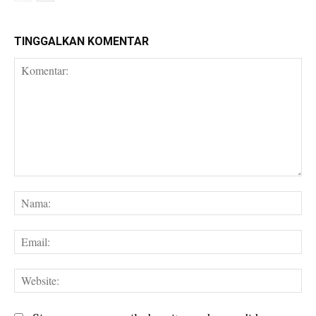
TINGGALKAN KOMENTAR
Komentar:
Na
Em
We