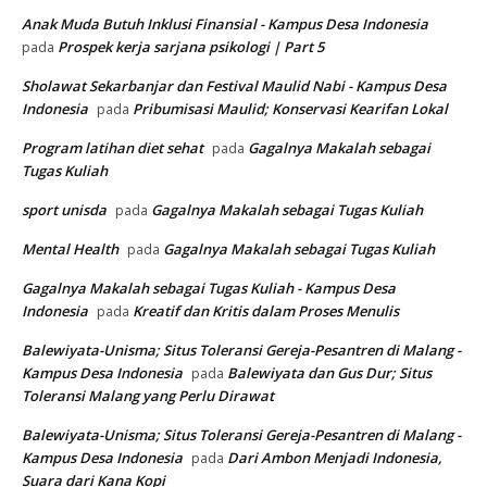
Anak Muda Butuh Inklusi Finansial - Kampus Desa Indonesia
Prospek kerja sarjana psikologi | Part 5
pada
Sholawat Sekarbanjar dan Festival Maulid Nabi - Kampus Desa
Indonesia
Pribumisasi Maulid; Konservasi Kearifan Lokal
pada
Program latihan diet sehat
Gagalnya Makalah sebagai
pada
Tugas Kuliah
sport unisda
Gagalnya Makalah sebagai Tugas Kuliah
pada
Mental Health
Gagalnya Makalah sebagai Tugas Kuliah
pada
Gagalnya Makalah sebagai Tugas Kuliah - Kampus Desa
Indonesia
Kreatif dan Kritis dalam Proses Menulis
pada
Balewiyata-Unisma; Situs Toleransi Gereja-Pesantren di Malang -
Kampus Desa Indonesia
Balewiyata dan Gus Dur; Situs
pada
Toleransi Malang yang Perlu Dirawat
Balewiyata-Unisma; Situs Toleransi Gereja-Pesantren di Malang -
Kampus Desa Indonesia
Dari Ambon Menjadi Indonesia,
pada
Suara dari Kana Kopi