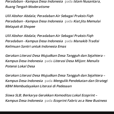
Peradaban - Kampus Desa Indonesia
Islam Nusantara,
pada
Ruang Tengah Moderatisme
Ulil Abshor Abdala; Peradaban Air Sebagai Praksis Fiqh
Peradaban - Kampus Desa Indonesia
Kiat Jitu Memulai
pada
Melapak di Shopee
Ulil Abshor Abdala; Peradaban Air Sebagai Praksis Fiqh
Peradaban - Kampus Desa Indonesia
Manakib Tradisi
pada
Keilmuan Santri untuk Indonesia Emas
Gerakan Literasi Desa Wujudkan Desa Tangguh dan Sejahtera –
Kampus Desa Indonesia
Literasi Desa Mlijon: Menulis
pada
Potensi Lokal Desa
Gerakan Literasi Desa Wujudkan Desa Tangguh dan Sejahtera –
Kampus Desa Indonesia
Mengulik Pendekatan dan Strategi
pada
KBM Membudayakan Literasi di Pedesaan
Siswa SLB; Berkarya Gerakkan Komoditas Lokal Ecoprint –
Kampus Desa Indonesia
Ecoprint Fabric as a New Business
pada