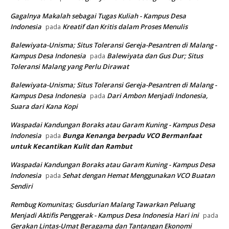
Gagalnya Makalah sebagai Tugas Kuliah - Kampus Desa
Indonesia
Kreatif dan Kritis dalam Proses Menulis
pada
Balewiyata-Unisma; Situs Toleransi Gereja-Pesantren di Malang -
Kampus Desa Indonesia
Balewiyata dan Gus Dur; Situs
pada
Toleransi Malang yang Perlu Dirawat
Balewiyata-Unisma; Situs Toleransi Gereja-Pesantren di Malang -
Kampus Desa Indonesia
Dari Ambon Menjadi Indonesia,
pada
Suara dari Kana Kopi
Waspadai Kandungan Boraks atau Garam Kuning - Kampus Desa
Indonesia
Bunga Kenanga berpadu VCO
Bermanfaat
pada
untuk Kecantikan Kulit dan Rambut
Waspadai Kandungan Boraks atau Garam Kuning - Kampus Desa
Indonesia
Sehat dengan Hemat Menggunakan VCO Buatan
pada
Sendiri
Rembug Komunitas; Gusdurian Malang Tawarkan Peluang
Menjadi Aktifis Penggerak - Kampus Desa Indonesia Hari ini
pada
Gerakan Lintas-Umat Beragama dan Tantangan Ekonomi