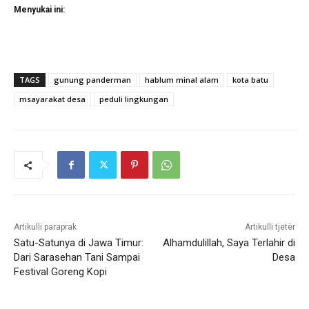
Menyukai ini:
TAGS
gunung panderman
hablum minal alam
kota batu
msayarakat desa
peduli lingkungan
Artikulli paraprak
Artikulli tjetër
Satu-Satunya di Jawa Timur:
Alhamdulillah, Saya Terlahir di
Dari Sarasehan Tani Sampai
Desa
Festival Goreng Kopi