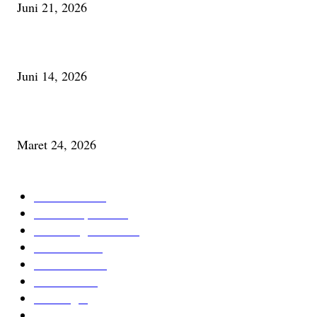
Juni 21, 2026
Urip, Sakderma Ngrumati Pengarepan
Juni 14, 2026
Minum Anti-Aging atau Belajar Menua Saja
Maret 24, 2026
KATEGORI TERPOPULER
Cerita Baru
59
Berita Inspiratif
20
Ilmu Pengetahuan
16
Tutur Desa
14
Jurnal Desa
11
Giat Desa
11
Psikologi
9
Kesehatan Alami
7