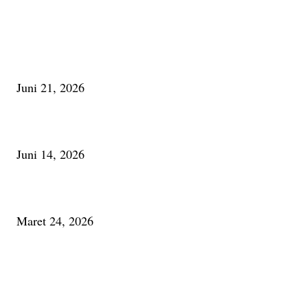
PILIHAN EDITOR
Membaca Busu; Jejaring Pemberdayaan Masyarakat Desa Adat dan Pelesta
Alam
Juni 21, 2026
Urip, Sakderma Ngrumati Pengarepan
Juni 14, 2026
Minum Anti-Aging atau Belajar Menua Saja
Maret 24, 2026
PALING BANYAK DILIHAT
Membaca Busu; Jejaring Pemberdayaan Masyarakat Desa Adat dan Pelesta
Alam