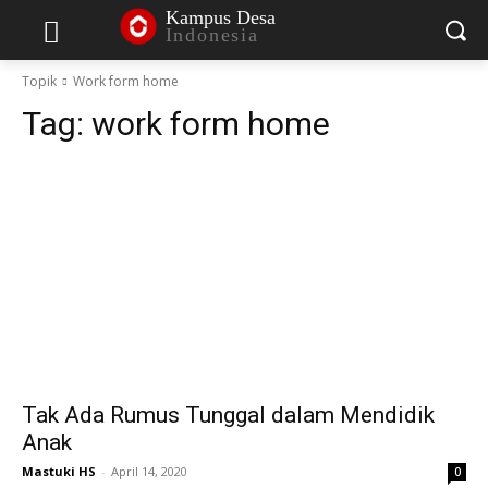
Kampus Desa
Indonesia
Topik
Work form home
Tag:
work form home
Tak Ada Rumus Tunggal dalam Mendidik
Anak
Mastuki HS
-
April 14, 2020
0