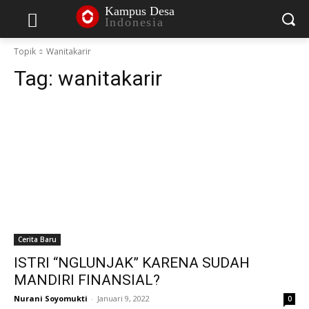
Kampus Desa
Indonesia
Topik
Wanitakarir
Tag:
wanitakarir
Cerita Baru
ISTRI “NGLUNJAK” KARENA SUDAH
MANDIRI FINANSIAL?
Nurani Soyomukti
-
Januari 9, 2022
0