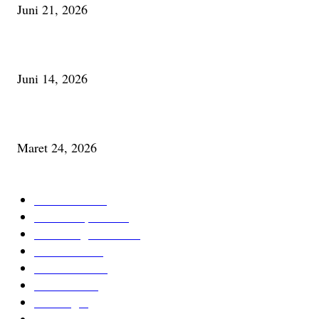
Juni 21, 2026
Urip, Sakderma Ngrumati Pengarepan
Juni 14, 2026
Minum Anti-Aging atau Belajar Menua Saja
Maret 24, 2026
KATEGORI TERPOPULER
Cerita Baru
59
Berita Inspiratif
20
Ilmu Pengetahuan
16
Tutur Desa
14
Jurnal Desa
11
Giat Desa
11
Psikologi
9
Kesehatan Alami
7