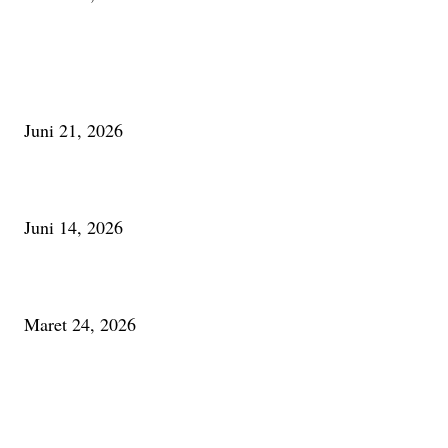
PILIHAN EDITOR
Membaca Busu; Jejaring Pemberdayaan Masyarakat Desa Adat dan Pelesta
Alam
Juni 21, 2026
Urip, Sakderma Ngrumati Pengarepan
Juni 14, 2026
Minum Anti-Aging atau Belajar Menua Saja
Maret 24, 2026
PALING BANYAK DILIHAT
Membaca Busu; Jejaring Pemberdayaan Masyarakat Desa Adat dan Pelesta
Alam