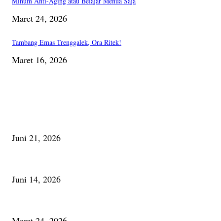
Minum Anti-Aging atau Belajar Menua Saja
Maret 24, 2026
Tambang Emas Trenggalek, Ora Ritek!
Maret 16, 2026
PILIHAN EDITOR
Membaca Busu; Jejaring Pemberdayaan Masyarakat Desa Adat dan Pelesta
Juni 21, 2026
Urip, Sakderma Ngrumati Pengarepan
Juni 14, 2026
Minum Anti-Aging atau Belajar Menua Saja
Maret 24, 2026