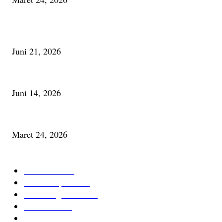
PALING BANYAK DILIHAT
Membaca Busu; Jejaring Pemberdayaan Masyarakat Desa Adat dan Pelesta
Juni 21, 2026
Urip, Sakderma Ngrumati Pengarepan
Juni 14, 2026
Minum Anti-Aging atau Belajar Menua Saja
Maret 24, 2026
KATEGORI TERPOPULER
Cerita Baru
59
Berita Inspiratif
20
Ilmu Pengetahuan
16
Tutur Desa
14
Jurnal Desa
11