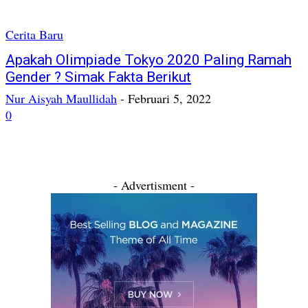
Cerita Baru
Apakah Olimpiade Tokyo 2020 Paling Ramah
Gender ? Simak Fakta Berikut
Nur Aisyah Maullidah
-
Februari 5, 2022
0
- Advertisment -