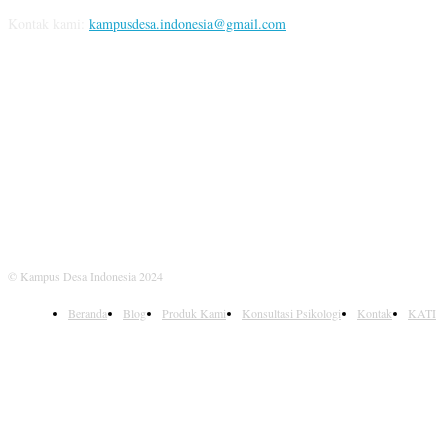
Kontak kami:
kampusdesa.indonesia@gmail.com
IKUTI KAMI
© Kampus Desa Indonesia 2024
Beranda
Blog
Produk Kami
Konsultasi Psikologi
Kontak
KATI