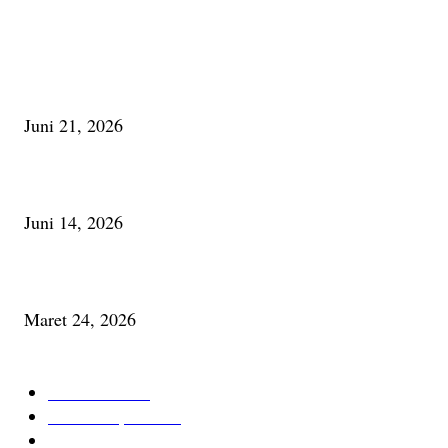
PALING BANYAK DILIHAT
Membaca Busu; Jejaring Pemberdayaan Masyarakat Desa Adat dan Pelesta
Alam
Juni 21, 2026
Urip, Sakderma Ngrumati Pengarepan
Juni 14, 2026
Minum Anti-Aging atau Belajar Menua Saja
Maret 24, 2026
KATEGORI TERPOPULER
Cerita Baru
59
Berita Inspiratif
20
Ilmu Pengetahuan
16