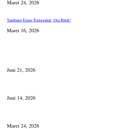
Maret 24, 2026
Tambang Emas Trenggalek, Ora Ritek!
Maret 16, 2026
PILIHAN EDITOR
Membaca Busu; Jejaring Pemberdayaan Masyarakat Desa Adat dan Pelesta
Alam
Juni 21, 2026
Urip, Sakderma Ngrumati Pengarepan
Juni 14, 2026
Minum Anti-Aging atau Belajar Menua Saja
Maret 24, 2026