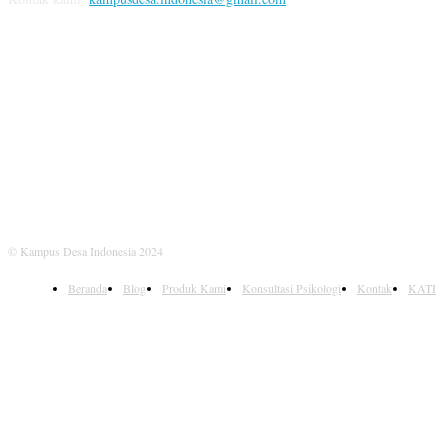
IKUTI KAMI
© Kampus Desa Indonesia 2024
Beranda
Blog
Produk Kami
Konsultasi Psikologi
Kontak
KATI