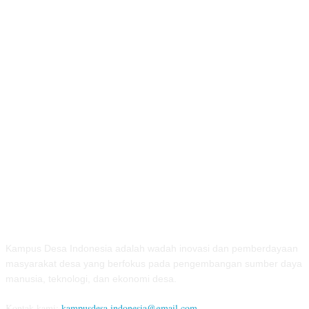
TENTANG KAMI
Kampus Desa Indonesia adalah wadah inovasi dan pemberdayaan
masyarakat desa yang berfokus pada pengembangan sumber daya
manusia, teknologi, dan ekonomi desa.
Kontak kami:
kampusdesa.indonesia@gmail.com