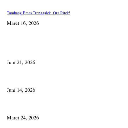
Tambang Emas Trenggalek, Ora Ritek!
Maret 16, 2026
PILIHAN EDITOR
Membaca Busu; Jejaring Pemberdayaan Masyarakat Desa Adat dan Pelesta
Alam
Juni 21, 2026
Urip, Sakderma Ngrumati Pengarepan
Juni 14, 2026
Minum Anti-Aging atau Belajar Menua Saja
Maret 24, 2026
PALING BANYAK DILIHAT