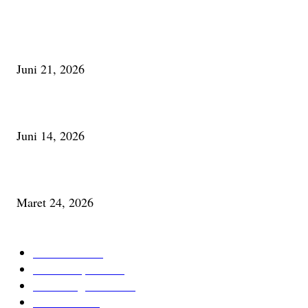
Membaca Busu; Jejaring Pemberdayaan Masyarakat Desa Adat dan Pelesta
Alam
Juni 21, 2026
Urip, Sakderma Ngrumati Pengarepan
Juni 14, 2026
Minum Anti-Aging atau Belajar Menua Saja
Maret 24, 2026
KATEGORI TERPOPULER
Cerita Baru
59
Berita Inspiratif
20
Ilmu Pengetahuan
16
Tutur Desa
14