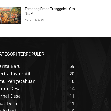
Tambang Emas Trenggalek, Ora
Ritek!
Maret 16, 2026
ATEGORI TERPOPULER
erita Baru
59
erita Inspiratif
20
lmu Pengetahuan
16
utur Desa
14
urnal Desa
11
iat Desa
11
sikologi
9