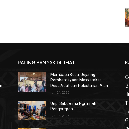
PALING BANYAK DILIHAT
K
Membaca Busu; Jejaring
C
Pemberdayaan Masyarakat
B
am
Desa Adat dan Pelestarian Alam
Juni 21, 2026
I
T
Urip, Sakderma Ngrumati
Pengarepan
J
Juni 14, 2026
G
P